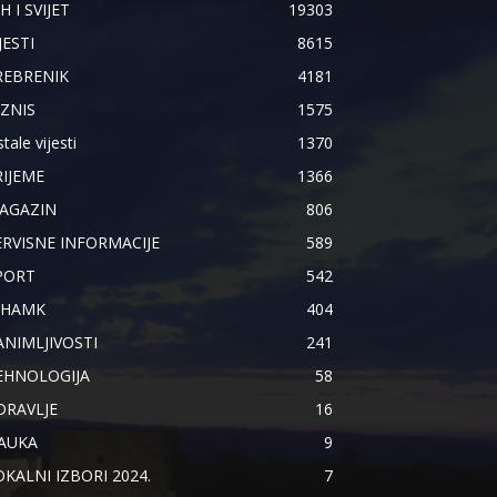
H I SVIJET
19303
JESTI
8615
REBRENIK
4181
IZNIS
1575
tale vijesti
1370
RIJEME
1366
AGAZIN
806
ERVISNE INFORMACIJE
589
PORT
542
IHAMK
404
ANIMLJIVOSTI
241
EHNOLOGIJA
58
DRAVLJE
16
AUKA
9
OKALNI IZBORI 2024.
7