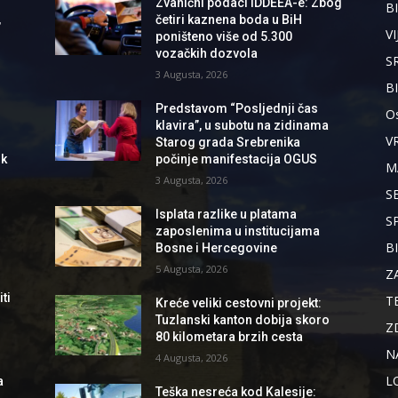
Zvanični podaci IDDEEA-e: Zbog
BI
,
četiri kaznena boda u BiH
VI
poništeno više od 5.300
vozačkih dozvola
S
3 Augusta, 2026
B
Predstavom “Posljednji čas
Os
klavira”, u subotu na zidinama
V
Starog grada Srebrenika
ik
počinje manifestacija OGUS
M
3 Augusta, 2026
S
Isplata razlike u platama
S
zaposlenima u institucijama
B
Bosne i Hercegovine
5 Augusta, 2026
Z
ti
T
Kreće veliki cestovni projekt:
Tuzlanski kanton dobija skoro
Z
80 kilometara brzih cesta
N
4 Augusta, 2026
L
a
Teška nesreća kod Kalesije: