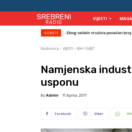
SREBRENI
VIJESTI
MAGA
RADIO
Zbog velikih vrućina povećan broj
VIJESTI
Naslovnica
VIJESTI
BIH I SVIJET
Namjenska industr
usponu
By
Admin
11 Aprila, 2017
Facebook
Viber
Wh