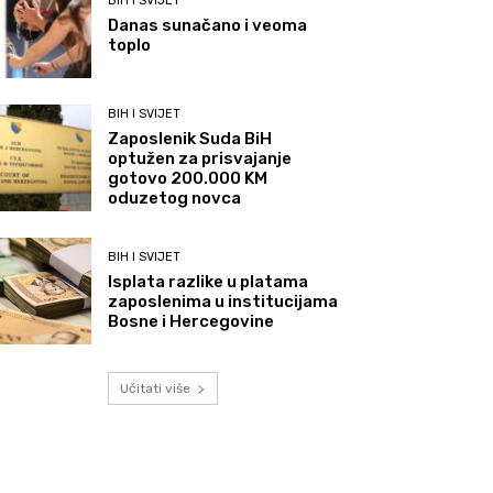
BIH I SVIJET
Danas sunačano i veoma
toplo
BIH I SVIJET
Zaposlenik Suda BiH
optužen za prisvajanje
gotovo 200.000 KM
oduzetog novca
BIH I SVIJET
Isplata razlike u platama
zaposlenima u institucijama
Bosne i Hercegovine
Učitati više