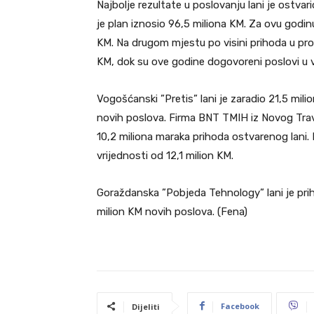
Najbolje rezultate u poslovanju lani je ostvari
je plan iznosio 96,5 miliona KM. Za ovu godin
KM. Na drugom mjestu po visini prihoda u proš
KM, dok su ove godine dogovoreni poslovi u v
Vogošćanski ”Pretis” lani je zaradio 21,5 mil
novih poslova. Firma BNT TMIH iz Novog Trav
10,2 miliona maraka prihoda ostvarenog lani. 
vrijednosti od 12,1 milion KM.
Goraždanska ”Pobjeda Tehnology” lani je priho
milion KM novih poslova. (Fena)
Facebook
Dijeliti