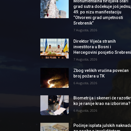
Monumentalna tvrdjava Stari
grad sutra dočekuje još jednu
49. po nizu manifestaciju
“Otvoreni grad umjetnosti
Srebrenik”
7 Augusta, 2026
Direktor Vijeća stranih
investitora u Bosni i
Hercegovini posjetio Srebren
7 Augusta, 2026
Zbog velikih vrućina povećan
broj požara u TK
6 Augusta, 2026
Biometrija i skeneri će razotkri
ko je ranije krao na izborima?
6 Augusta, 2026
Počinje isplata julskih naknad