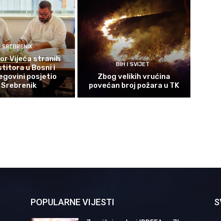
SREBRENIK
or Vijeća stranih
BIH I SVIJET
titora u Bosni i
govini posjetio
Zbog velikih vrućina
Srebrenik
povećan broj požara u TK
POPULARNE VIJESTI
S