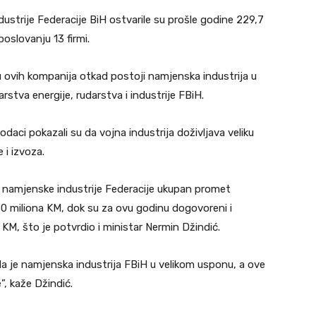
ustrije Federacije BiH ostvarile su prošle godine 229,7
oslovanju 13 firmi.
 ovih kompanija otkad postoji namjenska industrija u
rstva energije, rudarstva i industrije FBiH.
daci pokazali su da vojna industrija doživljava veliku
 i izvoza.
u namjenske industrije Federacije ukupan promet
50 miliona KM, dok su za ovu godinu dogovoreni i
 KM, što je potvrdio i ministar Nermin Džindić.
e da je namjenska industrija FBiH u velikom usponu, a ove
, kaže Džindić.