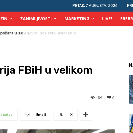
PETAK, 7 AUGUSTA, 2026
PR
ZIN
ZANIMLJIVOSTI
MARKETING
LIVE!
SREBR
 požara u TK
N
ija FBiH u velikom
139
0
atsApp
Email
X