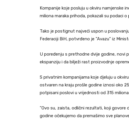
Kompanije koje posluju u okviru namjenske ind
miliona maraka prihoda, pokazali su podaci o p
Tako je postignut najveći uspon u poslovanju
Federaciji BiH, potvrđeno je ”Avazu” iz Minista
U poređenju s prethodne dvije godine, novi po
ekspanziju i da bilježi rast proizvodnje opreme
S privatnim kompanijama koje djeluju u okvir
ostvaren na kraju prošle godine iznosi oko 2
potpisani poslovi u vrijednosti od 315 miliona
”Ovo su, zaista, odlični rezultati, koji govor
godine očekujemo da premašimo sve planove”