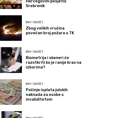
Hercegovini posjetio
Srebrenik
BIH I SVIJET
Zbog velikih vrućina
povećan broj požara u TK
BIH I SVIJET
Biometrija i skeneri će
razotkriti ko je ranije krao na
izborima?
BIH I SVIJET
Počinje isplata julskih
naknada za osobe s
invaliditetom