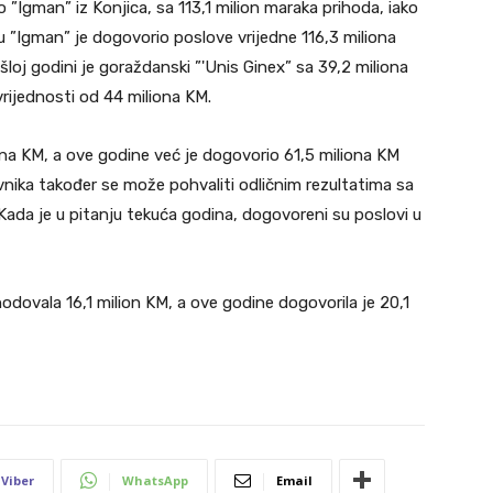
o ”Igman” iz Konjica, sa 113,1 milion maraka prihoda, iako
u ”Igman” je dogovorio poslove vrijedne 116,3 miliona
loj godini je goraždanski ”'Unis Ginex” sa 39,2 miliona
rijednosti od 44 miliona KM.
iona KM, a ove godine već je dogovorio 61,5 miliona KM
nika također se može pohvaliti odličnim rezultatima sa
Kada je u pitanju tekuća godina, dogovoreni su poslovi u
dovala 16,1 milion KM, a ove godine dogovorila je 20,1
Viber
WhatsApp
Email