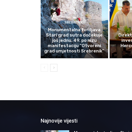
SREBRENIK
Monumentalna tvrdjava
Stari grad sutra dočekuje
Direkt
još jednu, 49. po nizu
inves
manifestaciju “Otvoreni
Herce
grad umjetnosti Srebrenik”
Najnovije vijesti