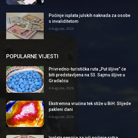
Počinje isplata julskih naknada za osobe
s invaliditetom
6 Augusta, 2026
POPULARNE VIJESTI
Privredno-turistička ruta „Put šljive“ će
biti predstavljena na 53. Sajmu šljive u
Gradačcu
4 Augusta, 2026
Ekstremna vrućina tek stiže u BiH: Slijede
pakleni dani
4 Augusta, 2026
Isplata penzija za juli počinje sutra,