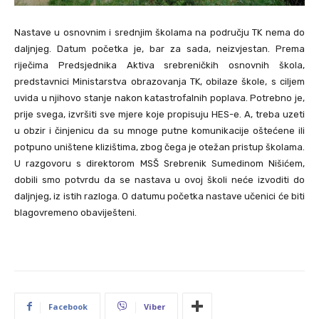
Nastave u osnovnim i srednjim školama na području TK nema do
daljnjeg. Datum početka je, bar za sada, neizvjestan. Prema
riječima Predsjednika Aktiva srebreničkih osnovnih škola,
predstavnici Ministarstva obrazovanja TK, obilaze škole, s ciljem
uvida u njihovo stanje nakon katastrofalnih poplava. Potrebno je,
prije svega, izvršiti sve mjere koje propisuju HES-e. A, treba uzeti
u obzir i činjenicu da su mnoge putne komunikacije oštećene ili
potpuno uništene klizištima, zbog čega je otežan pristup školama.
U razgovoru s direktorom MSŠ Srebrenik Sumedinom Nišićem,
dobili smo potvrdu da se nastava u ovoj školi neće izvoditi do
daljnjeg, iz istih razloga. O datumu početka nastave učenici će biti
blagovremeno obaviješteni.
Facebook
Viber