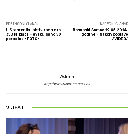
PRETHODNI ČLANAK
NAREDNI ČLANAK
U Srebreniku aktivirano oko
Bosanski Šamac 19.05.2014.
350 klizišta – evakuisano 58
godine – Nakon poplave
porodica /FOTO/
/VIDEO/
Admin
http://www.radiosrebrenik.ba
VIJESTI