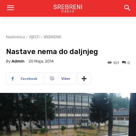
SREBRENI
RADIO
Naslovnica
VIJESTI
SREBRENIK
Nastave nema do daljnjeg
By
Admin
20 Maja, 2014
107
0
Facebook
Viber