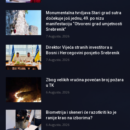
Monumentalna tvrdjava Stari grad sutra
dočekuje još jednu, 49. po nizu
manifestaciju “Otvoreni grad umjetnosti
Srebrenik”
7 Augusta, 2026
Direktor Vijeća stranih investitora u
Bosni i Hercegovini posjetio Srebrenik
7 Augusta, 2026
Zbog velikih vrućina povećan broj požara
u TK
6 Augusta, 2026
Biometrija i skeneri će razotkriti ko je
ranije krao na izborima?
6 Augusta, 2026