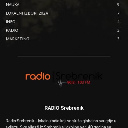
NAUKA
9
LOKALNI IZBORI 2024.
7
INFO
4
RADIO
3
MARKETING
3
RADIO Srebrenik
Radio Srebrenik - lokalni radio koji se sluša globalno svugdje u
svijetu. Sve vijesti iz Srebrenika i okoline već 40 godina sa