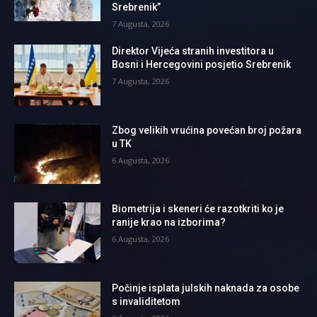
Srebrenik”
7 Augusta, 2026
Direktor Vijeća stranih investitora u
Bosni i Hercegovini posjetio Srebrenik
7 Augusta, 2026
Zbog velikih vrućina povećan broj požara
u TK
6 Augusta, 2026
Biometrija i skeneri će razotkriti ko je
ranije krao na izborima?
6 Augusta, 2026
Počinje isplata julskih naknada za osobe
s invaliditetom