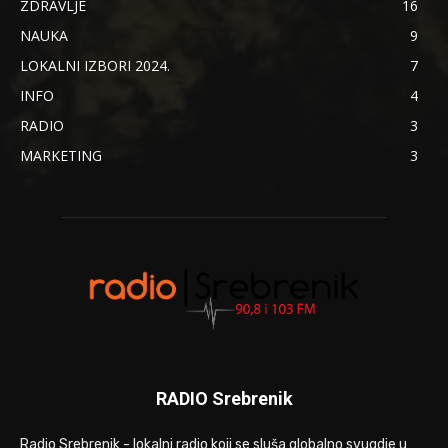
ZDRAVLJE
16
NAUKA
9
LOKALNI IZBORI 2024.
7
INFO
4
RADIO
3
MARKETING
3
RADIO Srebrenik
Radio Srebrenik - lokalni radio koji se sluša globalno svugdje u