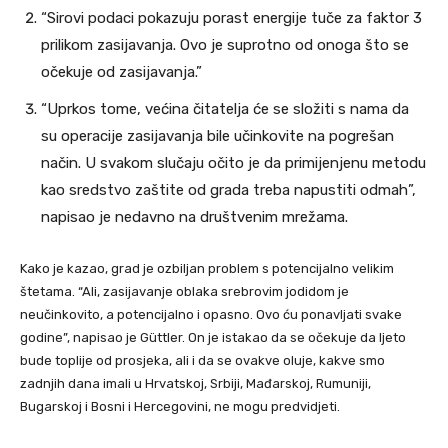
“Sirovi podaci pokazuju porast energije tuče za faktor 3
prilikom zasijavanja. Ovo je suprotno od onoga što se
očekuje od zasijavanja.”
“Uprkos tome, većina čitatelja će se složiti s nama da
su operacije zasijavanja bile učinkovite na pogrešan
način. U svakom slučaju očito je da primijenjenu metodu
kao sredstvo zaštite od grada treba napustiti odmah”,
napisao je nedavno na društvenim mrežama.
Kako je kazao, grad je ozbiljan problem s potencijalno velikim
štetama. “Ali, zasijavanje oblaka srebrovim jodidom je
neučinkovito, a potencijalno i opasno. Ovo ću ponavljati svake
godine”, napisao je Güttler. On je istakao da se očekuje da ljeto
bude toplije od prosjeka, ali i da se ovakve oluje, kakve smo
zadnjih dana imali u Hrvatskoj, Srbiji, Mađarskoj, Rumuniji,
Bugarskoj i Bosni i Hercegovini, ne mogu predvidjeti.