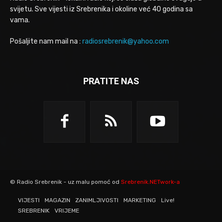
svijetu. Sve vijesti iz Srebrenika i okoline već 40 godina sa
vama.
Pošaljite nam mail na :
radiosrebrenik@yahoo.com
PRATITE NAS
© Radio Srebrenik - uz malu pomoć od
Srebrenik.NETwork-a
VIJESTI
MAGAZIN
ZANIMLJIVOSTI
MARKETING
Live!
SREBRENIK
VRIJEME