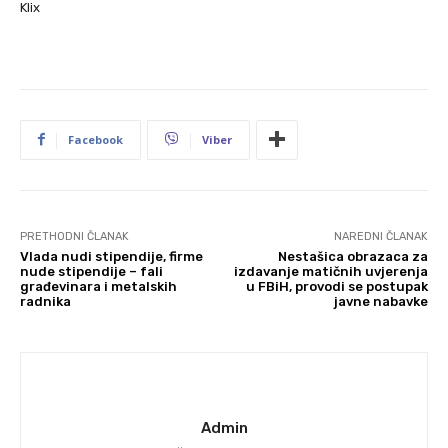
Klix
Facebook
Viber
PRETHODNI ČLANAK
NAREDNI ČLANAK
Vlada nudi stipendije, firme
Nestašica obrazaca za
nude stipendije – fali
izdavanje matičnih uvjerenja
građevinara i metalskih
u FBiH, provodi se postupak
radnika
javne nabavke
Admin