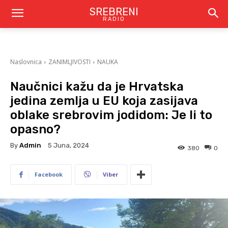
SREBRENI
RADIO
Naslovnica
ZANIMLJIVOSTI
NAUKA
Naučnici kažu da je Hrvatska
jedina zemlja u EU koja zasijava
oblake srebrovim jodidom: Je li to
opasno?
By
Admin
5 Juna, 2024
380
0
Facebook
Viber