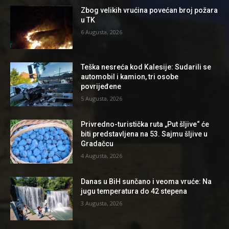
Zbog velikih vrućina povećan broj požara
u TK
6 Augusta, 2026
Teška nesreća kod Kalesije: Sudarili se
automobil i kamion, tri osobe
povrijeđene
5 Augusta, 2026
Privredno-turistička ruta „Put šljive“ će
biti predstavljena na 53. Sajmu šljive u
Gradačcu
4 Augusta, 2026
Danas u BiH sunčano i veoma vruće: Na
jugu temperatura do 42 stepena
3 Augusta, 2026