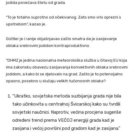
jodida povećava štetu od grada.
“To je totalno suprotno od očekivanog. Zato smo vrlo oprezni s
upotrebom”, kazao je.
Güttler je i ranije objašnjavao zašto smatra da je zasijevanje
oblaka srebrovim jodidom kontraproduktivno.
“DHMZ je jedina nacionalna meteorološka služba u čitavoj EU koja
ima zakonsku obavezu zasijavanja konvektivnih oblaka srebrovim
jodidom, a kako bi se djelovalo na grad. Zašto je to potencijalno
opasno, posebno u slučaju velikih tučonosnih oblaka?
“Ukratko, sovjetska metoda suzbijanja grada nije bila
tako učinkovita u centralnoj Švicarskoj kako su tvrdili
sovjetski naučnici. Naprotiv, većina procjena sugeriše
određeni trend prema VEĆOJ energiji grada kad je
zasijana i većoj površini pod gradom kad je zasijana.”