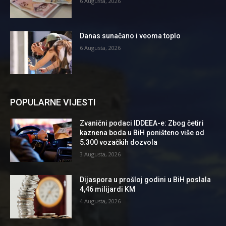
6 Augusta, 2026
Danas sunačano i veoma toplo
6 Augusta, 2026
POPULARNE VIJESTI
Zvanični podaci IDDEEA-e: Zbog četiri
kaznena boda u BiH poništeno više od
5.300 vozačkih dozvola
3 Augusta, 2026
Dijaspora u prošloj godini u BiH poslala
4,46 milijardi KM
4 Augusta, 2026