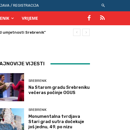
IJAVA / REGISTRACIJA
ENIK
VRIJEME
AJNOVIJE VIJESTI
SREBRENIK
Na Starom gradu Srebreniku
večeras počinje OGUS
SREBRENIK
Monumentalna tvrdjava
Stari grad sutra dočekuje
još jednu, 49. po nizu