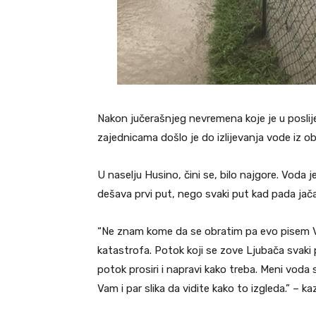
Nakon jučerašnjeg nevremena koje je u posl
zajednicama došlo je do izlijevanja vode iz ob
U naselju Husino, čini se, bilo najgore. Voda 
dešava prvi put, nego svaki put kad pada jača
“Ne znam kome da se obratim pa evo pisem V
katastrofa. Potok koji se zove Ljubača svaki 
potok prosiri i napravi kako treba. Meni voda s
Vam i par slika da vidite kako to izgleda.” – ka