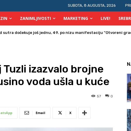
SUBOTA, 8 AUGUSTA, 2026
PR
ZIN
ZANIMLJIVOSTI
MARKETING
LIVE!
SREBR
a u Bosni i Hercegovini posjetio Srebrenik
N
 Tuzli izazvalo brojne
sino voda ušla u kuće
57
0
atsApp
Email
X