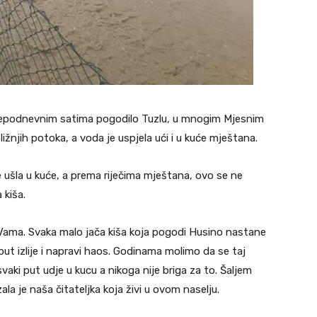
ijepodnevnim satima pogodilo Tuzlu, u mnogim Mjesnim
ližnjih potoka, a voda je uspjela ući i u kuće mještana.
je ušla u kuće, a prema riječima mještana, ovo se ne
 kiša.
ama. Svaka malo jača kiša koja pogodi Husino nastane
put izlije i napravi haos. Godinama molimo da se taj
vaki put udje u kucu a nikoga nije briga za to. Šaljem
zala je naša čitateljka koja živi u ovom naselju.