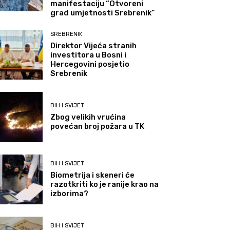
manifestaciju “Otvoreni
grad umjetnosti Srebrenik”
SREBRENIK
Direktor Vijeća stranih
investitora u Bosni i
Hercegovini posjetio
Srebrenik
BIH I SVIJET
Zbog velikih vrućina
povećan broj požara u TK
BIH I SVIJET
Biometrija i skeneri će
razotkriti ko je ranije krao na
izborima?
BIH I SVIJET