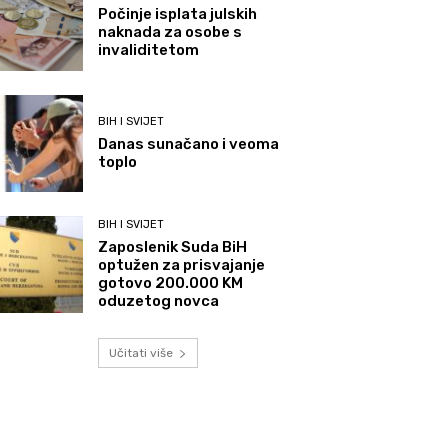
Počinje isplata julskih
naknada za osobe s
invaliditetom
BIH I SVIJET
Danas sunačano i veoma
toplo
BIH I SVIJET
Zaposlenik Suda BiH
optužen za prisvajanje
gotovo 200.000 KM
oduzetog novca
Učitati više