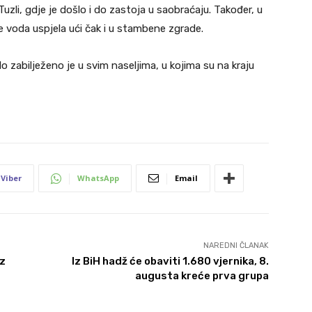
Tuzli, gdje je došlo i do zastoja u saobraćaju. Također, u
 je voda uspjela ući čak i u stambene zgrade.
lo zabilježeno je u svim naseljima, u kojima su na kraju
Viber
WhatsApp
Email
NAREDNI ČLANAK
iz
Iz BiH hadž će obaviti 1.680 vjernika, 8.
augusta kreće prva grupa