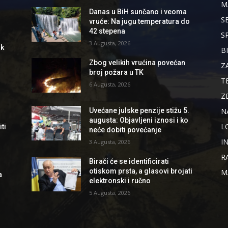
M
Danas u BiH sunčano i veoma
S
vruće: Na jugu temperatura do
42 stepena
S
3 Augusta, 2026
ik
B
Zbog velikih vrućina povećan
Z
broj požara u TK
T
6 Augusta, 2026
Z
N
Uvećane julske penzije stižu 5.
augusta: Objavljeni iznosi i ko
L
ti
neće dobiti povećanje
I
3 Augusta, 2026
R
Birači će se identificirati
otiskom prsta, a glasovi brojati
M
a
elektronski i ručno
5 Augusta, 2026