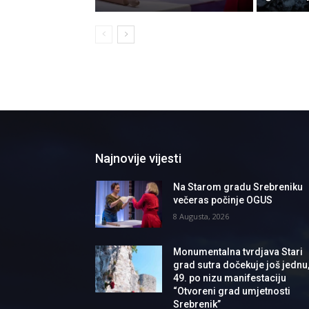
Najnovije vijesti
Na Starom gradu Srebreniku
večeras počinje OGUS
8 Augusta, 2026
Monumentalna tvrdjava Stari
grad sutra dočekuje još jednu
49. po nizu manifestaciju
“Otvoreni grad umjetnosti
Srebrenik”