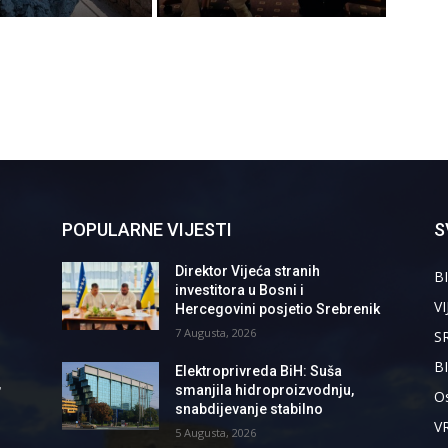
POPULARNE VIJESTI
S
Direktor Vijeća stranih
BI
investitora u Bosni i
VI
Hercegovini posjetio Srebrenik
7 Augusta, 2026
S
B
Elektroprivreda BiH: Suša
,
smanjila hidroproizvodnju,
Os
snabdijevanje stabilno
V
5 Augusta, 2026