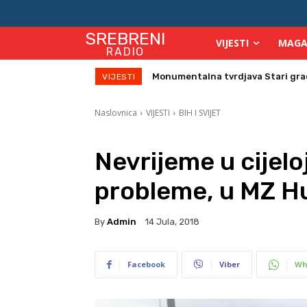
SREBRENI
VIJESTI
MAGA
RADIO
Direktor Vijeća stranih investitor
VIJESTI
Naslovnica
VIJESTI
BIH I SVIJET
Nevrijeme u cijeloj
probleme, u MZ Hu
By
Admin
14 Jula, 2018
Facebook
Viber
Wh