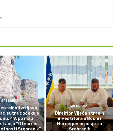
a
SREBRENIK
SREBRENIK
ntalna tvrdjava
rad sutra dočekuje
Direktor Vijeća stranih
ednu, 49. po nizu
investitora u Bosni i
staciju “Otvoreni
Hercegovini posjetio
etnosti Srebrenik”
Srebrenik