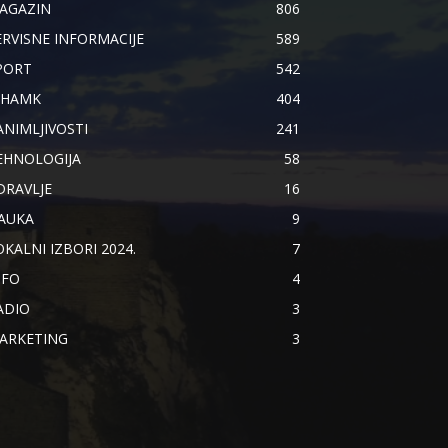
AGAZIN
806
ERVISNE INFORMACIJE
589
PORT
542
IHAMK
404
ANIMLJIVOSTI
241
EHNOLOGIJA
58
DRAVLJE
16
AUKA
9
OKALNI IZBORI 2024.
7
NFO
4
ADIO
3
ARKETING
3