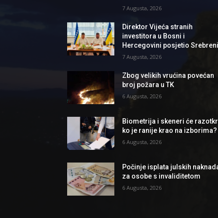
7 Augusta, 2026
Direktor Vijeća stranih
investitora u Bosni i
Hercegovini posjetio Srebren
7 Augusta, 2026
Zbog velikih vrućina povećan
broj požara u TK
6 Augusta, 2026
Biometrija i skeneri će razotkri
ko je ranije krao na izborima?
6 Augusta, 2026
Počinje isplata julskih naknad
za osobe s invaliditetom
6 Augusta, 2026