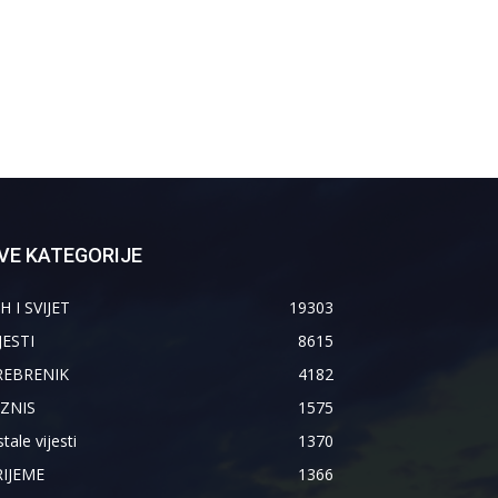
VE KATEGORIJE
H I SVIJET
19303
JESTI
8615
REBRENIK
4182
IZNIS
1575
tale vijesti
1370
RIJEME
1366