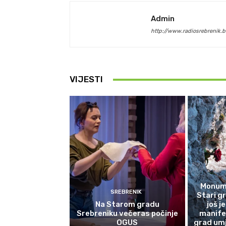
Admin
http://www.radiosrebrenik.b
VIJESTI
Monume
SREBRENIK
Stari g
Na Starom gradu
još j
Srebreniku večeras počinje
manife
OGUS
grad umj