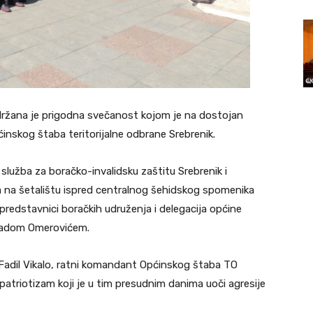
držana je prigodna svečanost kojom je na dostojan
ćinskog štaba teritorijalne odbrane Srebrenik.
 služba za boračko-invalidsku zaštitu Srebrenik i
a na šetalištu ispred centralnog šehidskog spomenika
, predstavnici boračkih udruženja i delegacija općine
ihadom Omerovićem.
e Fadil Vikalo, ratni komandant Općinskog štaba TO
patriotizam koji je u tim presudnim danima uoči agresije