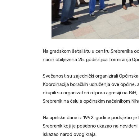
Na gradskom šetalištu u centru Srebrenika o
način obilježena 25. godišnjica formiranja Op
Svečanost su zajednički organizirali Općinska
Koordinacija boračkih udruženja ove općine, 
okupili su organizatori otpora agresiji na BiH
Srebrenik na čelu s općinskim načelnikom N
Na aprilske dane iz 1992. godine podsjetio j
Srebrenik koji je posebno ukazao na neviđeni 
iskazao narod ovog kraja.