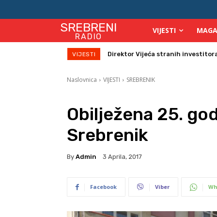
SREBRENI
VIJESTI
MAGA
RADIO
Zbog velikih vrućina povećan broj
VIJESTI
Naslovnica
VIJESTI
SREBRENIK
Obilježena 25. go
Srebrenik
By
Admin
3 Aprila, 2017
Facebook
Viber
Wh