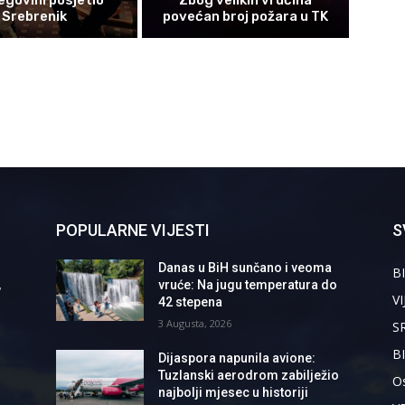
Srebrenik
povećan broj požara u TK
POPULARNE VIJESTI
S
Danas u BiH sunčano i veoma
BI
,
vruće: Na jugu temperatura do
VI
42 stepena
3 Augusta, 2026
S
B
Dijaspora napunila avione:
Tuzlanski aerodrom zabilježio
Os
najbolji mjesec u historiji