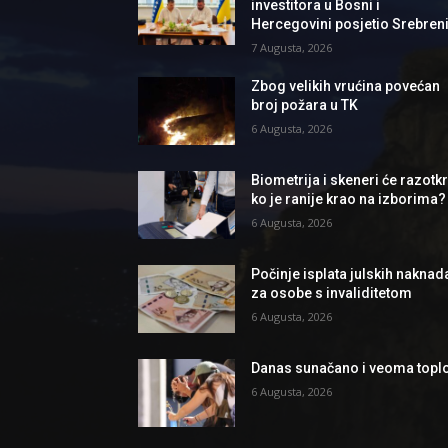
investitora u Bosni i
Hercegovini posjetio Srebren
7 Augusta, 2026
Zbog velikih vrućina povećan
broj požara u TK
6 Augusta, 2026
Biometrija i skeneri će razotkri
ko je ranije krao na izborima?
6 Augusta, 2026
Počinje isplata julskih naknad
za osobe s invaliditetom
6 Augusta, 2026
Danas sunačano i veoma topl
6 Augusta, 2026