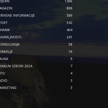
RIJEME
1366
AGAZIN
806
ERVISNE INFORMACIJE
589
PORT
542
IHAMK
404
ANIMLJIVOSTI
241
EHNOLOGIJA
58
DRAVLJE
16
AUKA
9
OKALNI IZBORI 2024.
7
NFO
4
ADIO
3
ARKETING
3