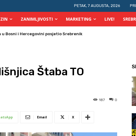
PETAK, 7 AUGUSTA, 2026
PR
ZIN
ZANIMLJIVOSTI
MARKETING
LIVE!
SREBR
 požara u TK
S
dišnjica Štaba TO
187
0
atsApp
Email
X