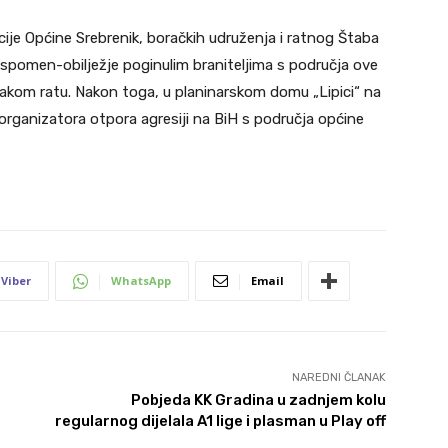
cije Općine Srebrenik, boračkih udruženja i ratnog Štaba
 spomen-obilježje poginulim braniteljima s područja ove
kom ratu. Nakon toga, u planinarskom domu „Lipici“ na
i organizatora otpora agresiji na BiH s područja općine
Viber
WhatsApp
Email
NAREDNI ČLANAK
Pobjeda KK Gradina u zadnjem kolu
regularnog dijelala A1 lige i plasman u Play off