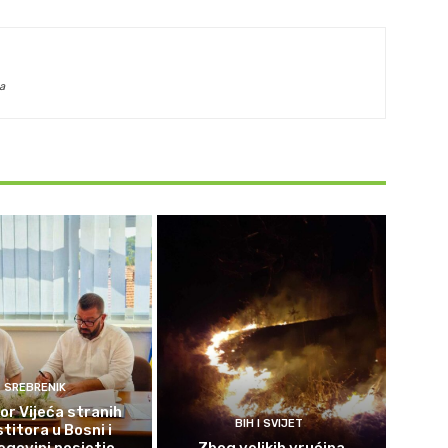
a
SREBRENIK
or Vijeća stranih
BIH I SVIJET
titora u Bosni i
govini posjetio
Zbog velikih vrućina