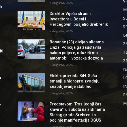
V
3 Augusta, 2026
ik
M
Direktor Vijeća stranih
S
investitora u Bosni i
Hercegovini posjetio Srebrenik
S
7 Augusta, 2026
B
Bosanac (23) divljao ulicama
Z
Linza: Policija ga zaustavila
ti
T
nakon potjere, oduzeti mu
automobil i vozačka dozvola
Z
3 Augusta, 2026
N
Elektroprivreda BiH: Suša
L
a
smanjila hidroproizvodnju,
I
snabdijevanje stabilno
5 Augusta, 2026
R
M
Predstavom “Posljednji čas
o
klavira”, u subotu na zidinama
Starog grada Srebrenika
počinje manifestacija OGUS
3 Augusta, 2026