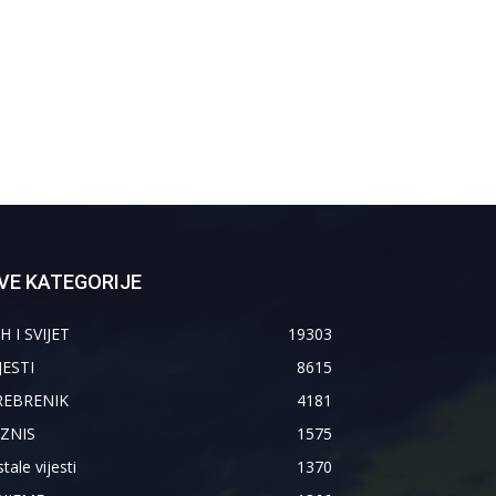
VE KATEGORIJE
H I SVIJET
19303
JESTI
8615
REBRENIK
4181
IZNIS
1575
tale vijesti
1370