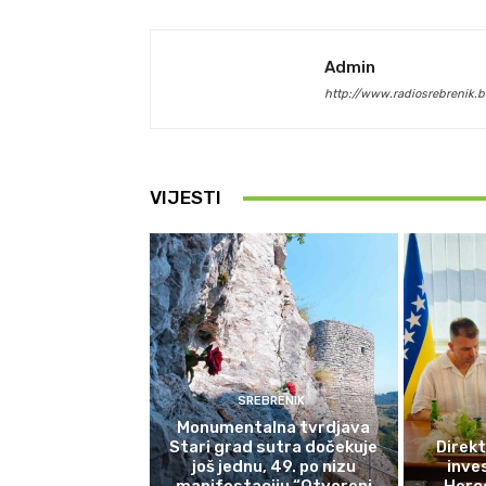
Admin
http://www.radiosrebrenik.b
VIJESTI
SREBRENIK
Monumentalna tvrdjava
Stari grad sutra dočekuje
Direkt
još jednu, 49. po nizu
inves
manifestaciju “Otvoreni
Herce