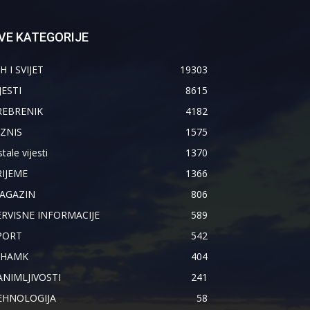
VE KATEGORIJE
H I SVIJET
19303
JESTI
8615
REBRENIK
4182
IZNIS
1575
tale vijesti
1370
RIJEME
1366
AGAZIN
806
ERVISNE INFORMACIJE
589
PORT
542
IHAMK
404
ANIMLJIVOSTI
241
EHNOLOGIJA
58