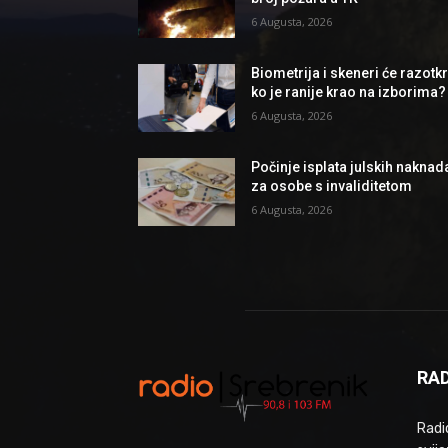
6 Augusta, 2026
Biometrija i skeneri će razotkri
ko je ranije krao na izborima?
6 Augusta, 2026
Počinje isplata julskih naknad
za osobe s invaliditetom
6 Augusta, 2026
RAD
Radio