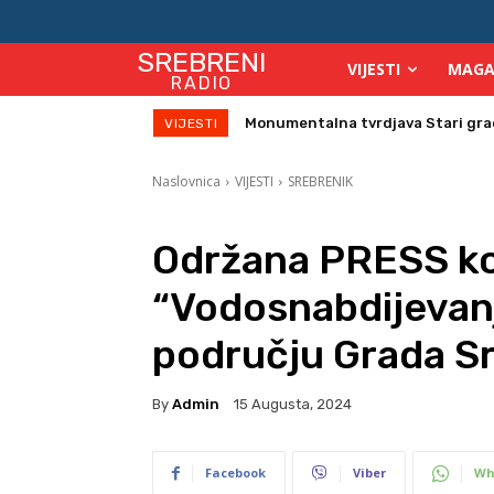
SREBRENI
VIJESTI
MAGA
RADIO
Monumentalna tvrdjava Stari grad su
Direktor Vijeća stranih investitor
VIJESTI
Naslovnica
VIJESTI
SREBRENIK
Održana PRESS ko
“Vodosnabdijevanje
području Grada Sr
By
Admin
15 Augusta, 2024
Facebook
Viber
Wh