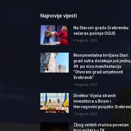
Najnovije vijesti
Na Starom gradu Srebreniku
večeras počinje OGUS
8 Augusta, 2026
Monumentalna tvrdjava Stari
grad sutra dočekuje još jednu
49. po nizu manifestaciju
“Otvoreni grad umjetnosti
Srebrenik”
7 Augusta, 2026
Direktor Vijeća stranih
investitora u Bosni i
Hercegovini posjetio Srebren
7 Augusta, 2026
Zbog velikih vrućina povećan
broj požara u TK