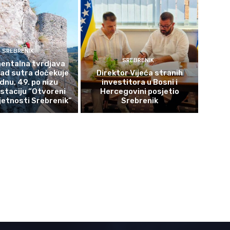
SREBRENIK
SREBRENIK
ntalna tvrdjava
rad sutra dočekuje
Direktor Vijeća stranih
ednu, 49. po nizu
investitora u Bosni i
staciju “Otvoreni
Hercegovini posjetio
etnosti Srebrenik”
Srebrenik