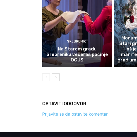
Monume
SREBRENIK
Stari g
Na Starom gradu
još j
Srebreniku večeras počinje
manife
OGUS
grad umj
OSTAVITI ODGOVOR
Prijavite se da ostavite komentar