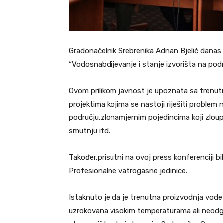
Gradonačelnik Srebrenika Adnan Bjelić danas j
“Vodosnabdijevanje i stanje izvorišta na podr
Ovom prilikom javnost je upoznata sa trenutn
projektima kojima se nastoji riješiti proble
području,zlonamjernim pojedincima koji zloupot
smutnju itd.
Također,prisutni na ovoj press konferenciji bil
Profesionalne vatrogasne jedinice.
Istaknuto je da je trenutna proizvodnja vode 
uzrokovana visokim temperaturama ali neodg