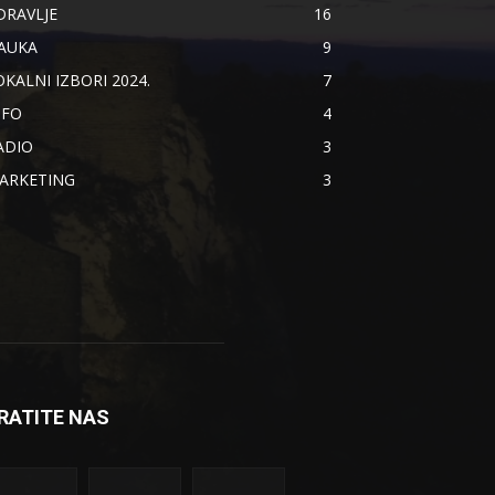
DRAVLJE
16
AUKA
9
OKALNI IZBORI 2024.
7
NFO
4
ADIO
3
ARKETING
3
RATITE NAS