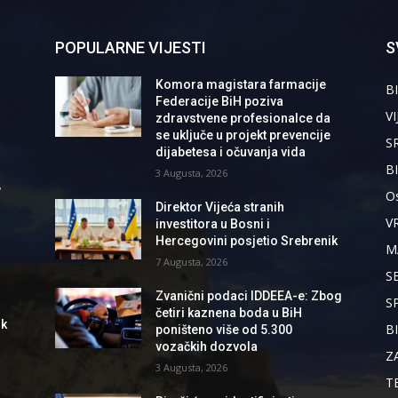
POPULARNE VIJESTI
S
Komora magistara farmacije
BI
Federacije BiH poziva
VI
zdravstvene profesionalce da
se uključe u projekt prevencije
S
dijabetesa i očuvanja vida
B
3 Augusta, 2026
,
Os
Direktor Vijeća stranih
V
investitora u Bosni i
Hercegovini posjetio Srebrenik
M
7 Augusta, 2026
S
Zvanični podaci IDDEEA-e: Zbog
S
četiri kaznena boda u BiH
ik
B
poništeno više od 5.300
vozačkih dozvola
Z
3 Augusta, 2026
T