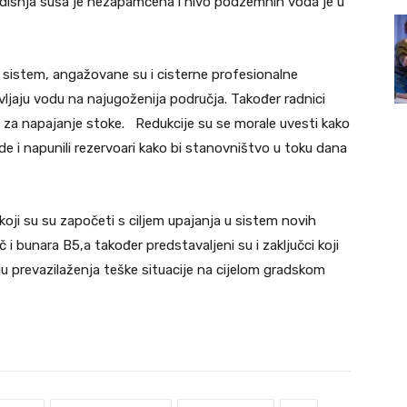
odišnja suša je nezapamćena i nivo podzemnih voda je u
 sistem, angažovane su i cisterne profesionalne
jaju vodu na najugoženija područja. Također radnici
a za napajanje stoke. Redukcije su se morale uvesti kako
ede i napunili rezervoari kako bi stanovništvo u toku dana
koji su su započeti s ciljem upajanja u sistem novih
č i bunara B5,a također predstavaljeni su i zaključci koji
lju prevazilaženja teške situacije na cijelom gradskom