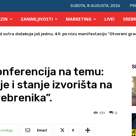
SUBOTA, 8 AUGUSTA, 2026
PR
ZIN
ZANIMLJIVOSTI
MARKETING
LIVE!
SREBR
tra dočekuje još jednu, 49. po nizu manifestaciju “Otvoreni grad 
a u Bosni i Hercegovini posjetio Srebrenik
S
nferencija na temu:
 i stanje izvorišta na
ebrenika”.
131
0
atsApp
Email
X