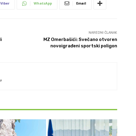
Viber
WhatsApp
Email
NAREDNI ČLANAK
i
MZ Omerbašići: Svečano otvoren
novoigrađeni sportski poligon
a