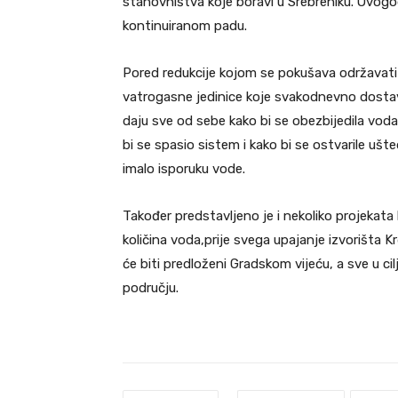
stanovništva koje boravi u Srebreniku. Ovog
kontinuiranom padu.
Pored redukcije kojom se pokušava održavati
vatrogasne jedinice koje svakodnevno dostavl
daju sve od sebe kako bi se obezbijedila vod
bi se spasio sistem i kako bi se ostvarile ušt
imalo isporuku vode.
Također predstavljeno je i nekoliko projekata 
količina voda,prije svega upajanje izvorišta Kr
će biti predloženi Gradskom vijeću, a sve u ci
području.