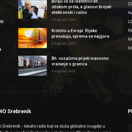
Birači će se identificirati
Z
otiskom prsta, a glasovi brojati
N
elektronski i ručno
5 Augusta, 2026
L
ti
I
Kritično u Evropi: Rijeke
presušuju, sprema se najgore
R
3 Augusta, 2026
M
a
Bh. vozačima prijeti masovno
vraćanje s granica
4 Augusta, 2026
IO Srebrenik
P
 Srebrenik - lokalni radio koji se sluša globalno svugdje u