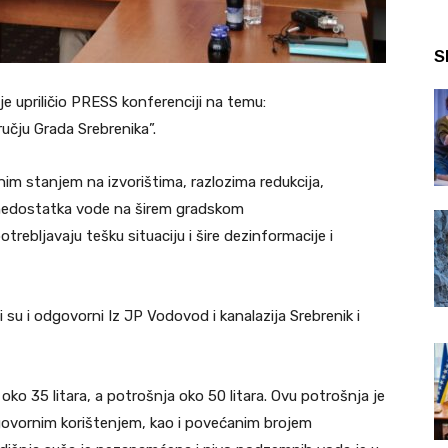
S
e upriličio PRESS konferenciji na temu:
učju Grada Srebrenika”.
im stanjem na izvorištima, razlozima redukcija,
m nedostatka vode na širem gradskom
rebljavaju tešku situaciju i šire dezinformacije i
i su i odgovorni Iz JP Vodovod i kanalazija Srebrenik i
oko 35 litara, a potrošnja oko 50 litara. Ovu potrošnja je
ovornim korištenjem, kao i povećanim brojem