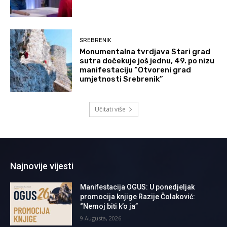
SREBRENIK
Monumentalna tvrdjava Stari grad
sutra dočekuje još jednu, 49. po nizu
manifestaciju “Otvoreni grad
umjetnosti Srebrenik”
Učitati više
Najnovije vijesti
Manifestacija OGUS: U ponedjeljak
promocija knjige Razije Čolaković:
“Nemoj biti k’o ja”
9 Augusta, 2026