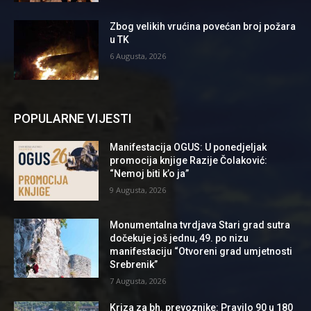
Zbog velikih vrućina povećan broj požara
u TK
6 Augusta, 2026
POPULARNE VIJESTI
Manifestacija OGUS: U ponedjeljak
promocija knjige Razije Čolaković:
“Nemoj biti k’o ja”
9 Augusta, 2026
Monumentalna tvrdjava Stari grad sutra
dočekuje još jednu, 49. po nizu
manifestaciju “Otvoreni grad umjetnosti
Srebrenik”
7 Augusta, 2026
Kriza za bh. prevoznike: Pravilo 90 u 180