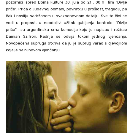
pozornici ispred Doma kulture 30. jula od 21 : 00 h film “Divlje
priče”. Priča o ljubavnoj obmani, povratku u prošlost, tragediji, pa
čak i nasilju sadržanom u svakodnevnom detalju. Sve to čini se
vodi u propast, u neodoljivi užitak gubljenja kontrole. “Divlje
priče” su argentinska crna komedija koju je napisao i režirao
Damian Szifron. Radnja se odvija tokom jednog vjenčanja.
Novopečena supruga otkriva da ju je suprug varao s djevojkom
koja je na njihovom vjenčanju.