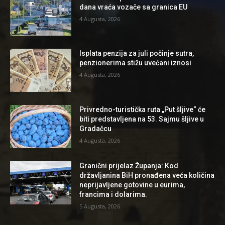
dana vraća vozače sa granica EU
4 Augusta, 2026
Isplata penzija za juli počinje sutra,
penzionerima stižu uvećani iznosi
4 Augusta, 2026
Privredno-turistička ruta „Put šljive“ će
biti predstavljena na 53. Sajmu šljive u
Gradačcu
4 Augusta, 2026
Granični prijelaz Županja: Kod
državljanina BiH pronađena veća količina
neprijavljene gotovine u eurima,
francima i dolarima.
5 Augusta, 2026