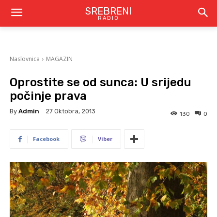
SREBRENI
RADIO
Naslovnica
MAGAZIN
Oprostite se od sunca: U srijedu
počinje prava
By
Admin
27 Oktobra, 2013
130
0
Facebook
Viber