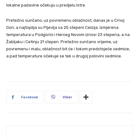
lokalne padavine očekuju u predjelu Istre.
Pretežno sunčano, uz povremenu oblačnost, danas je u Crnoj
Gori, a najtoplija su Pljevlja sa 25 stepeni Celzija. Izmjerena
temperatura u Podgorici i Herceg Novom iznosi 23 stepena, a na
Žabljaku i Cetinju 21 stepen. Pretežno sunčano vrijeme, uz
povremenu i malu, oblačnost bit će i tokom predstojeće sedmice,
a pad temperature očekuje se tek u drugoj polovini sedmice.
Facebook
Viber