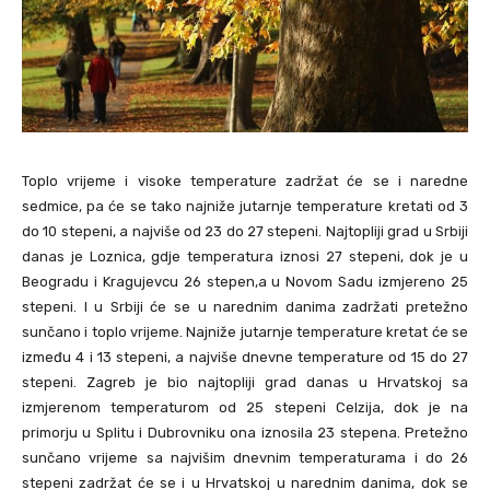
Toplo vrijeme i visoke temperature zadržat će se i naredne
sedmice, pa će se tako najniže jutarnje temperature kretati od 3
do 10 stepeni, a najviše od 23 do 27 stepeni. Najtopliji grad u Srbiji
danas je Loznica, gdje temperatura iznosi 27 stepeni, dok je u
Beogradu i Kragujevcu 26 stepen,a u Novom Sadu izmjereno 25
stepeni. I u Srbiji će se u narednim danima zadržati pretežno
sunčano i toplo vrijeme. Najniže jutarnje temperature kretat će se
između 4 i 13 stepeni, a najviše dnevne temperature od 15 do 27
stepeni. Zagreb je bio najtopliji grad danas u Hrvatskoj sa
izmjerenom temperaturom od 25 stepeni Celzija, dok je na
primorju u Splitu i Dubrovniku ona iznosila 23 stepena. Pretežno
sunčano vrijeme sa najvišim dnevnim temperaturama i do 26
stepeni zadržat će se i u Hrvatskoj u narednim danima, dok se