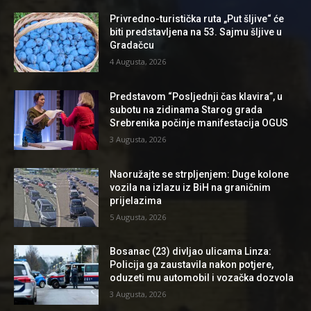
Privredno-turistička ruta „Put šljive“ će
biti predstavljena na 53. Sajmu šljive u
Gradačcu
4 Augusta, 2026
Predstavom “Posljednji čas klavira”, u
subotu na zidinama Starog grada
Srebrenika počinje manifestacija OGUS
3 Augusta, 2026
Naoružajte se strpljenjem: Duge kolone
vozila na izlazu iz BiH na graničnim
prijelazima
5 Augusta, 2026
Bosanac (23) divljao ulicama Linza:
Policija ga zaustavila nakon potjere,
oduzeti mu automobil i vozačka dozvola
3 Augusta, 2026