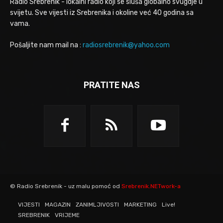
Radio Srebrenik - lokalni radio koji se sluša globalno svugdje u
svijetu. Sve vijesti iz Srebrenika i okoline već 40 godina sa
vama.
Pošaljite nam mail na :
radiosrebrenik@yahoo.com
PRATITE NAS
© Radio Srebrenik - uz malu pomoć od
Srebrenik.NETwork-a
VIJESTI
MAGAZIN
ZANIMLJIVOSTI
MARKETING
Live!
SREBRENIK
VRIJEME