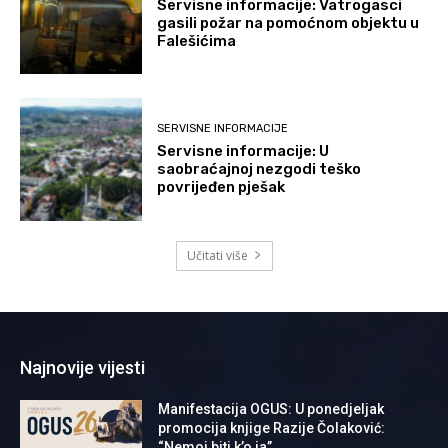
Servisne informacije: Vatrogasci
gasili požar na pomoćnom objektu u
Falešićima
SERVISNE INFORMACIJE
Servisne informacije: U
saobraćajnoj nezgodi teško
povrijeđen pješak
Učitati više
Najnovije vijesti
Manifestacija OGUS: U ponedjeljak
promocija knjige Razije Čolaković:
“Nemoj biti k’o ja”