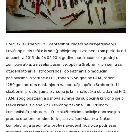
Policijski službenici PS Srebrenik su radeći na rasvjetljavanju
krivičnog djela teške krađe (počinjenog u vremenskom periodu od
decembra 2013. do 26.02.2014.godine nad kućom u izgradnji u
zoni povratka, u naselju Jasenice, općina Srebrenik, pri čemu su
otuđeni stolarija i stiropor) došli do saznanja o mogućim
počiniocima, a radi se o H.D., rođen 1968.godine i J.M., rođen
1980.godine, oba nastanjena na području općine Srebrenik. U
službenim prostorijama izvršena je kriminalistička obrada nad H.D.
i J.M., zbog postojanja osnova sumnje da su počinili krivično djelo
teška krađa iz člana 287. Krivičnog zakona FBiH. Prilikom
kriminalističke obrade, H.D. je službenicima policije dobrovoljno
predao otuđene predmete, koji su vraćeni vlasniku. Nakon
kompletiranja predmeta, protiv navedenih lica biće podnesen