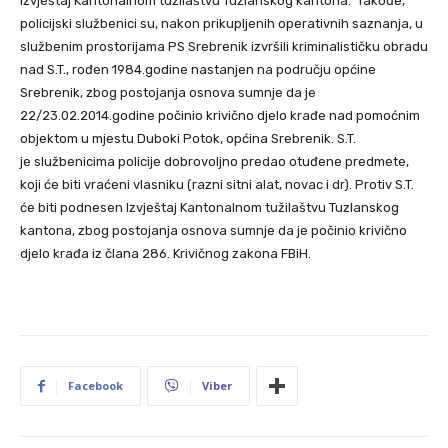
Izvještaj Kantonalnom tužilaštvu Tuzlanskog kantona. Takođe,
policijski službenici su, nakon prikupljenih operativnih saznanja, u
službenim prostorijama PS Srebrenik izvršili kriminalističku obradu
nad S.T., rođen 1984.godine nastanjen na području općine
Srebrenik, zbog postojanja osnova sumnje da je
22/23.02.2014.godine počinio krivično djelo krađe nad pomoćnim
objektom u mjestu Duboki Potok, općina Srebrenik. S.T.
je službenicima policije dobrovoljno predao otuđene predmete,
koji će biti vraćeni vlasniku (razni sitni alat, novac i dr). Protiv S.T.
će biti podnesen Izvještaj Kantonalnom tužilaštvu Tuzlanskog
kantona, zbog postojanja osnova sumnje da je počinio krivično
djelo krađa iz člana 286. Krivičnog zakona FBiH.
Facebook
Viber