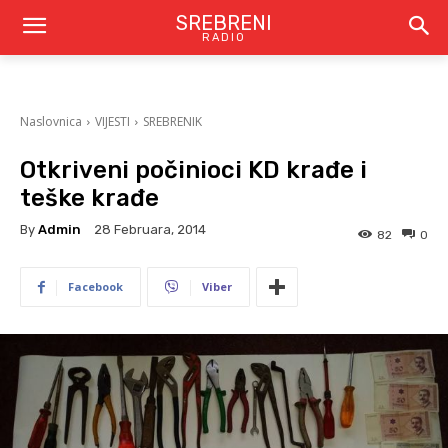
SREBRENI
RADIO
Naslovnica
VIJESTI
SREBRENIK
Otkriveni počinioci KD krađe i
teške krađe
By
Admin
28 Februara, 2014
82
0
Facebook
Viber