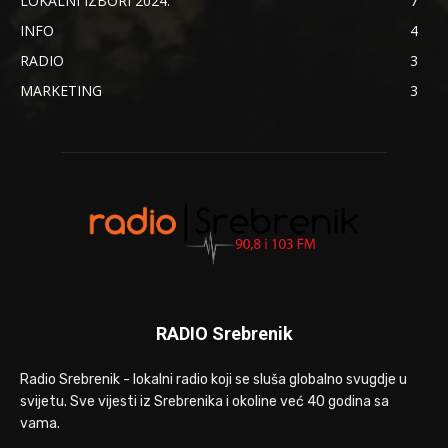
LOKALNI IZBORI 2024.
7
INFO
4
RADIO
3
MARKETING
3
RADIO Srebrenik
Radio Srebrenik - lokalni radio koji se sluša globalno svugdje u
svijetu. Sve vijesti iz Srebrenika i okoline već 40 godina sa
vama.