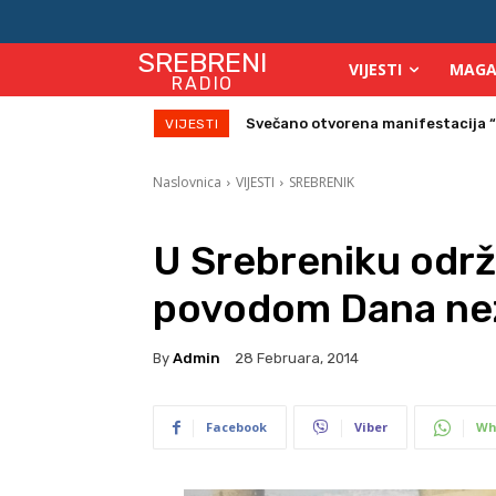
SREBRENI
VIJESTI
MAGA
RADIO
Na Starom gradu Srebreniku veče
VIJESTI
Naslovnica
VIJESTI
SREBRENIK
U Srebreniku održ
povodom Dana nez
By
Admin
28 Februara, 2014
Facebook
Viber
Wh