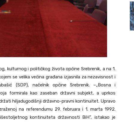
og, kulturnog i političkog života općine Srebrenik, a na 1.
kojem se velika većina građana izjasnila za nezavisnost i
ubašić (SDP), načelnik općine Srebrenik. –„Bosna i
oja formirala kao zaseban državni subjekt, a uprkos
održati hiljadugodišnji državno-pravni kontinuitet. Upravo
 izraženoj na referendumu 29. februara i 1. marta 1992.
šestoljetnog kontinuiteta državnosti BiH“, istakao je