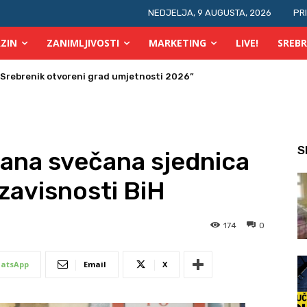
NEDJELJA, 9 AUGUSTA, 2026
PR
ZIN
ZANIMLJIVOSTI
MARKETING
LIVE!
SREBR
ras počinje OGUS
S
ana svečana sjednica
avisnosti BiH
174
0
atsApp
Email
X