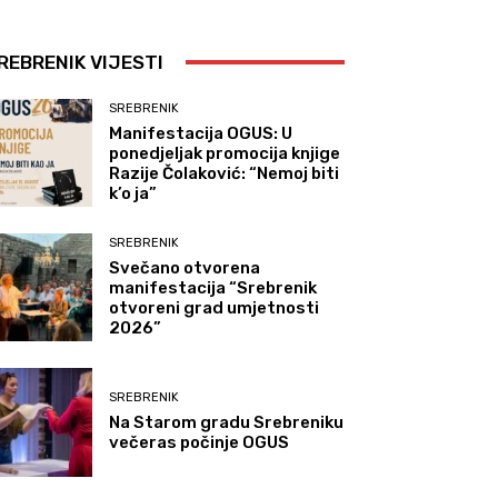
REBRENIK VIJESTI
SREBRENIK
Manifestacija OGUS: U
ponedjeljak promocija knjige
Razije Čolaković: “Nemoj biti
k’o ja”
SREBRENIK
Svečano otvorena
manifestacija “Srebrenik
otvoreni grad umjetnosti
2026”
SREBRENIK
Na Starom gradu Srebreniku
večeras počinje OGUS