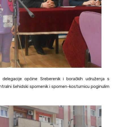
 delegacije općine Sreberenik i boračkih udruženja s
entralni šehidski spomenik i spomen-kosturnicu poginulim