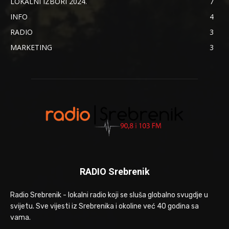
LOKALNI IZBORI 2024.
7
INFO
4
RADIO
3
MARKETING
3
RADIO Srebrenik
Radio Srebrenik - lokalni radio koji se sluša globalno svugdje u
svijetu. Sve vijesti iz Srebrenika i okoline već 40 godina sa
vama.