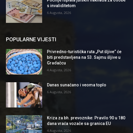
Počinje isplata julskih naknada za osobe
s invaliditetom
6 Augusta, 2026
POPULARNE VIJESTI
Privredno-turistička ruta „Put šljive“ će
biti predstavljena na 53. Sajmu šljive u
Gradačcu
4 Augusta, 2026
Danas sunačano i veoma toplo
6 Augusta, 2026
Kriza za bh. prevoznike: Pravilo 90 u 180
dana vraća vozače sa granica EU
4 Augusta, 2026