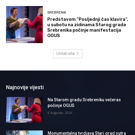
SREBRENIK
Predstavom “Posljednji čas klavira”,
u subotu na zidinama Starog grada
Srebrenika počinje manifestacija
OGUS
Učitati više
Najnovije vijesti
Na Starom gradu Srebreniku večeras
počinje OGUS
8 Augusta, 2026
Monumentalna tvrdjava Stari grad sutra