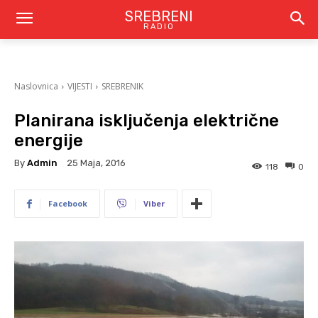
SREBRENI
RADIO
Naslovnica
VIJESTI
SREBRENIK
Planirana isključenja električne
energije
By
Admin
25 Maja, 2016
118
0
Facebook
Viber