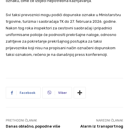
oznaku, čime će izbjeći nepotrebna kažnjavanja.
Svi taksi prevoznici mogu podići dopunske oznake u Ministarstvu
trgovine, turizma i saobraćaja TK do 27. februara 2026. godine.
Nakon tog roka inspektori za cestovni saobraćaj i pripadnici
uniformisane policije će podnositi prekršajne naloge, odnosno
zahtjeve za pokretanje prekršajnog postupka za taksi
prijevoznike koji nisu na propisani način označeni dopunskom
taksi oznakom, rečeno je na današnjoj press konferenciji.
Facebook
Viber
PRETHODNI ČLANAK
NAREDNI ČLANAK
Danas oblačno, popodne više
Alarm iz transportnog