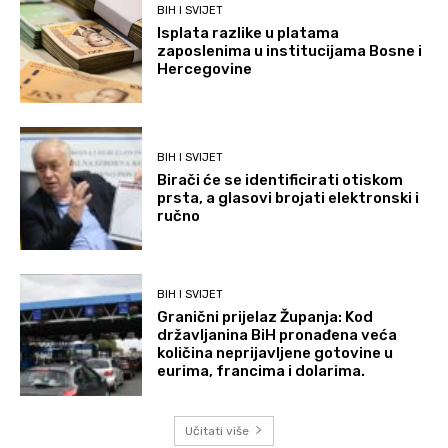
BIH I SVIJET
Isplata razlike u platama
zaposlenima u institucijama Bosne i
Hercegovine
BIH I SVIJET
Birači će se identificirati otiskom
prsta, a glasovi brojati elektronski i
ručno
BIH I SVIJET
Granični prijelaz Županja: Kod
državljanina BiH pronađena veća
količina neprijavljene gotovine u
eurima, francima i dolarima.
Učitati više