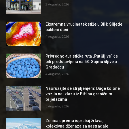
3 Augusta, 2026
Ekstremna vrućina tek stiže u BiH: Slijede
pakleni dani
4 Augusta, 2026
Privredno-turistička ruta „Put šljive“ će
biti predstavljena na 53. Sajmu šljive u
Gradačcu
4 Augusta, 2026
Naoružajte se strpljenjem: Duge kolone
vozila na izlazu iz BiH na graničnim
prijelazima
5 Augusta, 2026
Zenica sprema ispraćaj žrtava,
kolektivna dženaza za nastradale