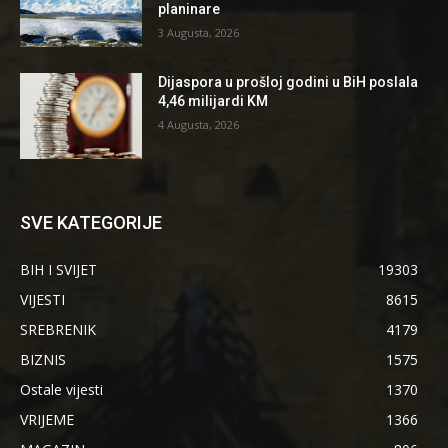
planinare
3 Augusta, 2026
Dijaspora u prošloj godini u BiH poslala
4,46 milijardi KM
4 Augusta, 2026
SVE KATEGORIJE
BIH I SVIJET
19303
VIJESTI
8615
SREBRENIK
4179
BIZNIS
1575
Ostale vijesti
1370
VRIJEME
1366