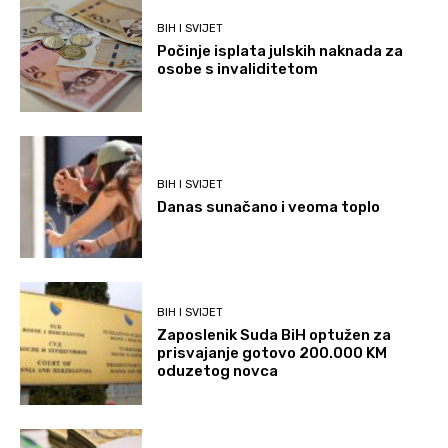
BIH I SVIJET
Počinje isplata julskih naknada za
osobe s invaliditetom
BIH I SVIJET
Danas sunačano i veoma toplo
BIH I SVIJET
Zaposlenik Suda BiH optužen za
prisvajanje gotovo 200.000 KM
oduzetog novca