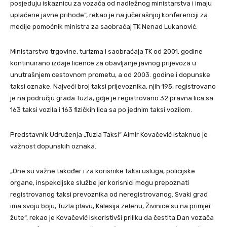
posjeduju iskaznicu za vozača od nadležnog ministarstva i imaju
uplaćene javne prihode“, rekao je na jučerašnjoj konferenciji za
medije pomoćnik ministra za saobraćaj TK Nenad Lukanović.
Ministarstvo trgovine, turizma i saobraćaja TK od 2001. godine
kontinuirano izdaje licence za obavljanje javnog prijevoza u
unutrašnjem cestovnom prometu, a od 2003. godine i dopunske
taksi oznake. Najveći broj taksi prijevoznika, njih 195, registrovano
je na području grada Tuzla, gdje je registrovano 32 pravna lica sa
163 taksi vozila i 163 fizičkih lica sa po jednim taksi vozilom.
Predstavnik Udruženja „Tuzla Taksi“ Almir Kovačević istaknuo je
važnost dopunskih oznaka.
„One su važne također i za korisnike taksi usluga, policijske
organe, inspekcijske službe jer korisnici mogu prepoznati
registrovanog taksi prevoznika od neregistrovanog. Svaki grad
ima svoju boju, Tuzla plavu, Kalesija zelenu, Živinice su na primjer
žute“, rekao je Kovačević iskoristivši priliku da čestita Dan vozača