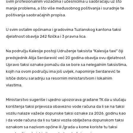
svim profesionalnim vozačima i učesnicima u saobraćaju uz što
manje problema, a što više međusobnog poštivanja i suradnje te
poštivanja saobraćajnih propisa.
U svim ostalim općinama i gradovima Tuzlanskog kantona taksi
djelatnost obavlja 242 fizička i 3 pravna lica.
Na području Kalesije postoji Udruženje taksista “Kalesija taxi” čiji
predsjednik Alija Serdarević već 20 godina obavlja ovu djelatnost.
Upravo taksi oznake pomažu da se bore sa nelegalnim taksistima,
kojih na ovom području ima još uvijek, napominje Serdarević te
ističe dobru saradnju sa resornim ministarstvom i lokalnim
vlastima.
Ministarstvo sugeriše i ujedno upozorava građane TK da u slučaju
korištenja taksi prijevoza obavezno vode računa da li se na taksi
vozilu nalaze važeće dopunske taksi oznake za 2026. godinu kao
i da vode računa da li su taksi vozila obilježena dopunskom taksi
oznakom sa nazivom općine ili /grada u kome koriste tu taksi