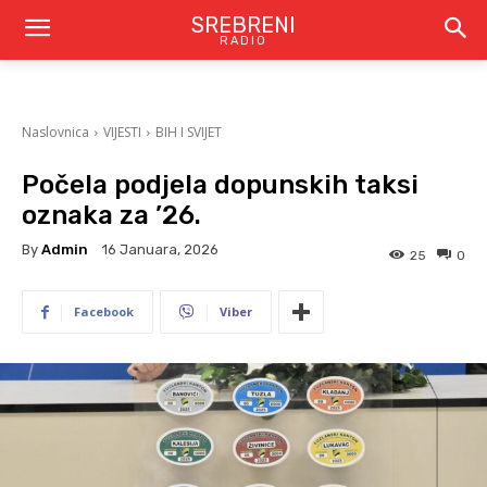
SREBRENI
RADIO
Naslovnica
VIJESTI
BIH I SVIJET
Počela podjela dopunskih taksi
oznaka za ’26.
By
Admin
16 Januara, 2026
25
0
Facebook
Viber