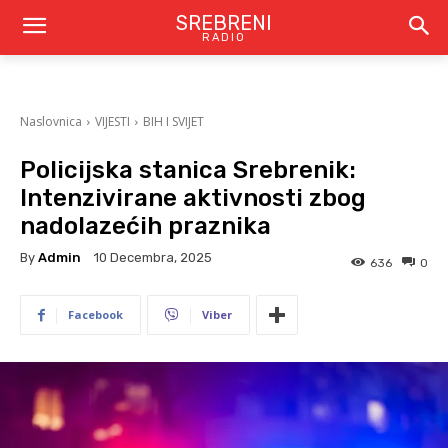
SREBRENI
RADIO
Naslovnica
VIJESTI
BIH I SVIJET
Policijska stanica Srebrenik:
Intenzivirane aktivnosti zbog
nadolazećih praznika
By
Admin
10 Decembra, 2025
636
0
Facebook
Viber