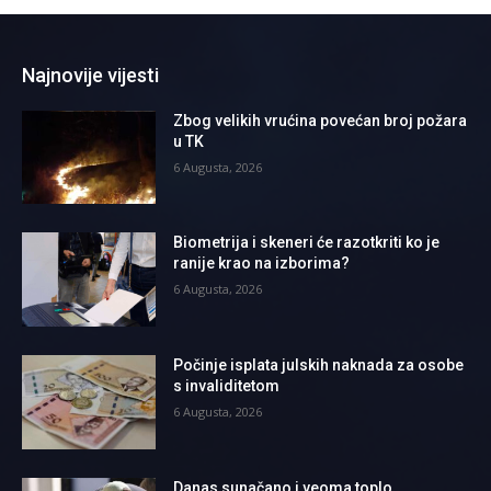
Najnovije vijesti
Zbog velikih vrućina povećan broj požara
u TK
6 Augusta, 2026
Biometrija i skeneri će razotkriti ko je
ranije krao na izborima?
6 Augusta, 2026
Počinje isplata julskih naknada za osobe
s invaliditetom
6 Augusta, 2026
Danas sunačano i veoma toplo