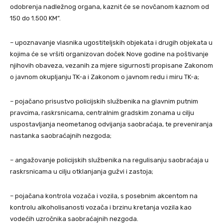
odobrenja nadležnog organa, kaznit će se novčanom kaznom od
150 do 1.500 KM”.
– upoznavanje vlasnika ugostiteljskih objekata i drugih objekata u
kojima će se vršiti organizovan doček Nove godine na poštivanje
njihovih obaveza, vezanih za mjere sigurnosti propisane Zakonom
o javnom okupljanju TK-a i Zakonom o javnom redu i miru TK-a;
– pojačano prisustvo policijskih službenika na glavnim putnim
pravcima, raskrsnicama, centralnim gradskim zonama u cilju
uspostavljanja neometanog odvijanja saobraćaja, te preveniranja
nastanka saobraćajnih nezgoda;
– angažovanje policijskih službenika na regulisanju saobraćaja u
raskrsnicama u cilju otklanjanja gužvi i zastoja;
– pojačana kontrola vozača i vozila, s posebnim akcentom na
kontrolu alkoholisanosti vozača i brzinu kretanja vozila kao
vodećih uzročnika saobraćajnih nezgoda.