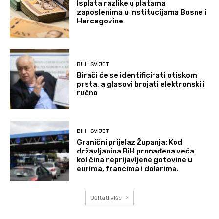
Isplata razlike u platama
zaposlenima u institucijama Bosne i
Hercegovine
BIH I SVIJET
Birači će se identificirati otiskom
prsta, a glasovi brojati elektronski i
ručno
BIH I SVIJET
Granični prijelaz Županja: Kod
državljanina BiH pronađena veća
količina neprijavljene gotovine u
eurima, francima i dolarima.
Učitati više