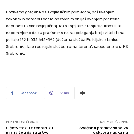
Pozivamo građane da svojim ličnim primjerom, poštivanjem
zakonskih odredbi i dostojanstvenim obilježavanjem praznika,
doprinesu, kako boljoj ličnoj, tako i opštem stanju sigurnosti, te
napominjemo da su građanima na raspolaganju brojevi telefona
policije 122 ili 035 645-592 (dežurna služba Policijske stanice
Srebrenik), kao i policijski službenici na terenu”, saopšteno je iz PS
Srebrenik.
Facebook
Viber
PRETHODNI ČLANAK
NAREDNI ČLANAK
U četvrtak u Srebreniku
Svečano promovisano 25
mirna šetnja za žrtve
doktora nauka na