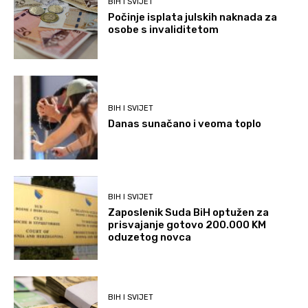
BIH I SVIJET
Počinje isplata julskih naknada za
osobe s invaliditetom
BIH I SVIJET
Danas sunačano i veoma toplo
BIH I SVIJET
Zaposlenik Suda BiH optužen za
prisvajanje gotovo 200.000 KM
oduzetog novca
BIH I SVIJET