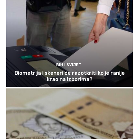
BIH I SVIJET
Biometrija i skeneri će razotkriti ko je ranije
krao na izborima?