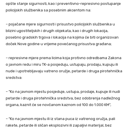
opšte stanje sigurnosti, kao i preventivno-represivno postupanje
policijskih službenika sa posebnim akcentom na:
– pojačane mjere sigurnosti i prisustvo policijskih službenika u
blizini ugostiteljskih i drugih objekata, kao i drugih lokacija,
posebno gradskih trgova i lokacija na kojima će biti organizovan
doček Nove godine u vrijeme povećanog prisustva građana;
– represivne mjere prema licima koja protivno odredbama Zakona
o javnom redu i miru TK-a posjeduju, ustupaju, prodaju, kupuju ili
nude i upotrebljavaju vatreno oružje, petarde i druga pirotehnička
sredstva:
– “Ko na javnom mjestu posjeduje, ustupa, prodaje, kupuje ili nudi
petarde i druga pirotehnička sredstva, bez odobrenja nadležnog
organa, kaznit će se novčanom kaznom od 100 do 1.000 KM”,
– “Ko na javnom mjestu ili iz stana puca iz vatrenog oružja, pali
rakete, petarde ili sličan eksplozivni ili zapaljivi materijal, bez