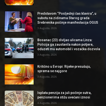
Predstavom “Posljednji čas klavira”, u
subotu na zidinama Starog grada
Srebrenika počinje manifestacija OGUS
3 Augusta, 2026
Bosanac (23) divljao ulicama Linza:
Policija ga zaustavila nakon potjere,
oduzeti mu automobil i vozačka dozvola
3 Augusta, 2026
Kritično u Evropi: Rijeke presušuju,
sprema se najgore
3 Augusta, 2026
Isplata penzija za juli počinje sutra,
penzionerima stižu uvećani iznosi
4 Augusta, 2026