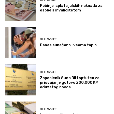
Počinje isplata julskih naknada za
osobe s invaliditetom
BIH I SVIJET
Danas sunačano i veoma toplo
BIH I SVIJET
Zaposlenik Suda BiH optužen za
prisvajanje gotovo 200.000 KM
oduzetog novca
BIH I SVIJET