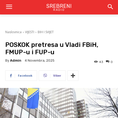
SREBRENI
RADIO
Naslovnica
VIJESTI
BIH I SVIJET
POSKOK pretresa u Vladi FBiH,
FMUP-u i FUP-u
By
Admin
4 Novembra, 2025
43
0
Facebook
Viber