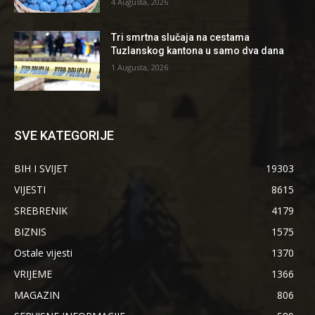
4 Augusta, 2026
Tri smrtna slučaja na cestama
Tuzlanskog kantona u samo dva dana
1 Augusta, 2026
SVE KATEGORIJE
BIH I SVIJET
19303
VIJESTI
8615
SREBRENIK
4179
BIZNIS
1575
Ostale vijesti
1370
VRIJEME
1366
MAGAZIN
806