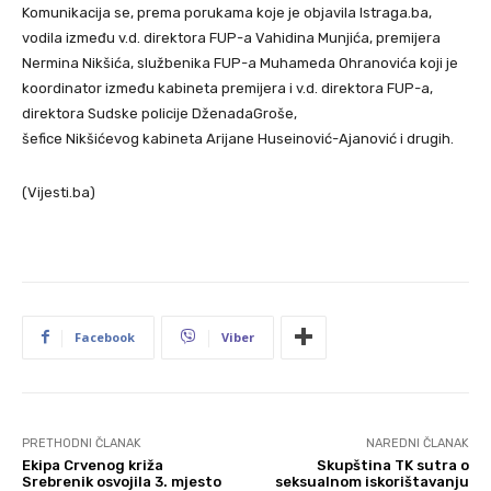
Komunikacija se, prema porukama koje je objavila Istraga.ba,
vodila između v.d. direktora FUP-a Vahidina Munjića, premijera
Nermina Nikšića, službenika FUP-a Muhameda Ohranovića koji je
koordinator između kabineta premijera i v.d. direktora FUP-a,
direktora Sudske policije DženadaGroše,
šefice Nikšićevog kabineta Arijane Huseinović-Ajanović i drugih.
(Vijesti.ba)
Facebook
Viber
PRETHODNI ČLANAK
NAREDNI ČLANAK
Ekipa Crvenog križa
Skupština TK sutra o
Srebrenik osvojila 3. mjesto
seksualnom iskorištavanju