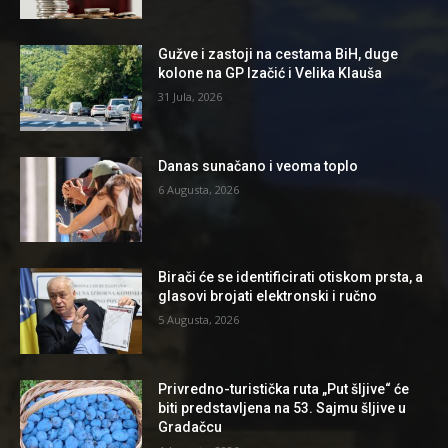
Gužve i zastoji na cestama BiH, duge
kolone na GP Izačić i Velika Klauša
31 Jula, 2026
Danas sunačano i veoma toplo
6 Augusta, 2026
Birači će se identificirati otiskom prsta, a
glasovi brojati elektronski i ručno
5 Augusta, 2026
Privredno-turistička ruta „Put šljive“ će
biti predstavljena na 53. Sajmu šljive u
Gradačcu