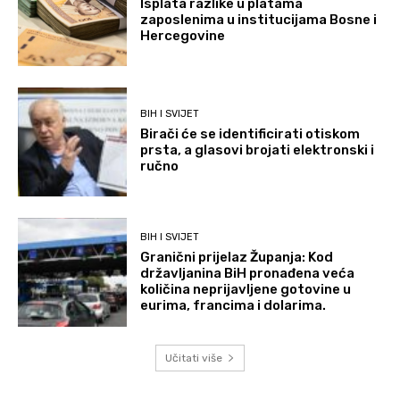
Isplata razlike u platama
zaposlenima u institucijama Bosne i
Hercegovine
BIH I SVIJET
Birači će se identificirati otiskom
prsta, a glasovi brojati elektronski i
ručno
BIH I SVIJET
Granični prijelaz Županja: Kod
državljanina BiH pronađena veća
količina neprijavljene gotovine u
eurima, francima i dolarima.
Učitati više