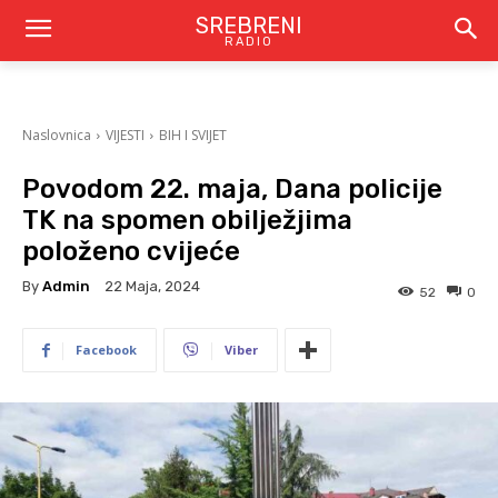
SREBRENI
RADIO
Naslovnica
VIJESTI
BIH I SVIJET
Povodom 22. maja, Dana policije
TK na spomen obilježjima
položeno cvijeće
By
Admin
22 Maja, 2024
52
0
Facebook
Viber