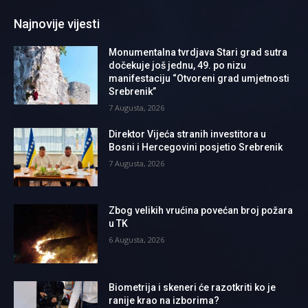
Najnovije vijesti
Monumentalna tvrdjava Stari grad sutra
dočekuje još jednu, 49. po nizu
manifestaciju “Otvoreni grad umjetnosti
Srebrenik”
7 Augusta, 2026
Direktor Vijeća stranih investitora u
Bosni i Hercegovini posjetio Srebrenik
7 Augusta, 2026
Zbog velikih vrućina povećan broj požara
u TK
6 Augusta, 2026
Biometrija i skeneri će razotkriti ko je
ranije krao na izborima?