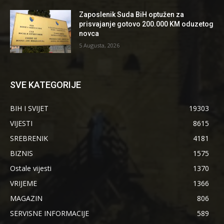
Zaposlenik Suda BiH optužen za
prisvajanje gotovo 200.000 KM oduzetog
novca
5 Augusta, 2026
SVE KATEGORIJE
BIH I SVIJET
19303
VIJESTI
8615
SREBRENIK
4181
BIZNIS
1575
Ostale vijesti
1370
VRIJEME
1366
MAGAZIN
806
SERVISNE INFORMACIJE
589