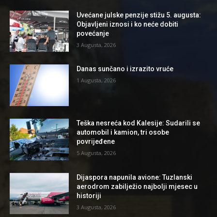
Uvećane julske penzije stižu 5. augusta:
Objavljeni iznosi i ko neće dobiti
povećanje
3 Augusta, 2026
Danas sunčano i izrazito vruće
1 Augusta, 2026
Teška nesreća kod Kalesije: Sudarili se
automobil i kamion, tri osobe
povrijeđene
5 Augusta, 2026
Dijaspora napunila avione: Tuzlanski
aerodrom zabilježio najbolji mjesec u
historiji
3 Augusta, 2026