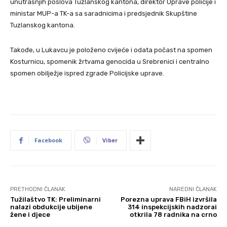
unutrašnjih poslova Tuzlanskog kantona, direktor Uprave policije i
ministar MUP-a TK-a sa saradnicima i predsjednik Skupštine
Tuzlanskog kantona.
Takođe, u Lukavcu je položeno cvijeće i odata počast na spomen
Kosturnicu, spomenik žrtvama genocida u Srebrenici i centralno
spomen obilježje ispred zgrade Policijske uprave.
Facebook
Viber
PRETHODNI ČLANAK
NAREDNI ČLANAK
Tužilaštvo TK: Preliminarni
Porezna uprava FBiH izvršila
nalazi obdukcije ubijene
314 inspekcijskih nadzorai
žene i djece
otkrila 78 radnika na crno