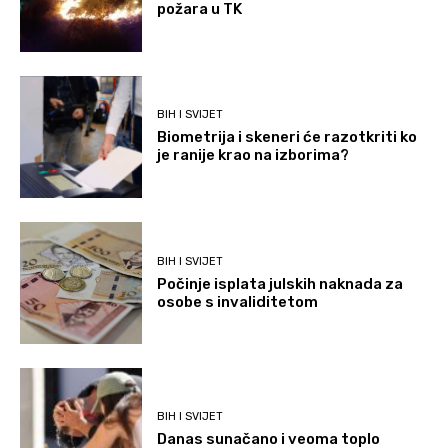
požara u TK
BIH I SVIJET
Biometrija i skeneri će razotkriti ko
je ranije krao na izborima?
BIH I SVIJET
Počinje isplata julskih naknada za
osobe s invaliditetom
BIH I SVIJET
Danas sunačano i veoma toplo