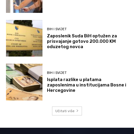
BIH I SVIJET
Zaposlenik Suda BiH optužen za
prisvajanje gotovo 200.000 KM
oduzetog novca
BIH I SVIJET
Isplata razlike u platama
zaposlenima u institucijama Bosne i
Hercegovine
Učitati više