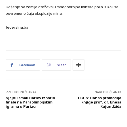
Gašenje sa zemlje otežavaju mnogobrojna minska polja iz koji se
povremeno čuju eksplozije mina.
federalna.ba
Facebook
Viber
PRETHODNI ČLANAK
NAREDNI ČLANAK
Sjajni Ismail Barlov izborio
OGUS: Danas promocija
finale na Paraolimpijskim
knjige prof. dr. Enesa
igrama u Parizu
Kujundžića