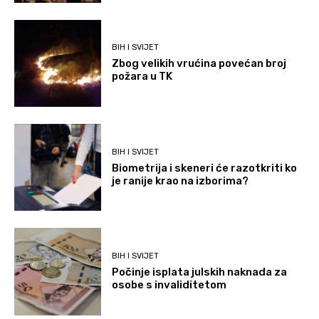
BIH I SVIJET
Zbog velikih vrućina povećan broj
požara u TK
BIH I SVIJET
Biometrija i skeneri će razotkriti ko
je ranije krao na izborima?
BIH I SVIJET
Počinje isplata julskih naknada za
osobe s invaliditetom