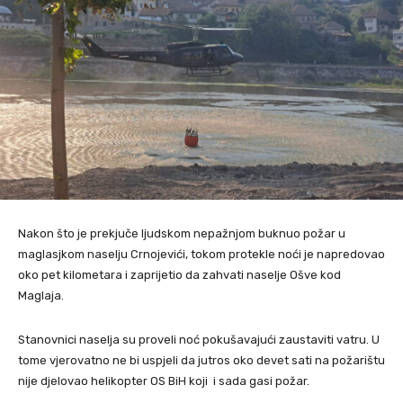
Nakon što je prekjuče ljudskom nepažnjom buknuo požar u
maglasjkom naselju Crnojevići, tokom protekle noći je napredovao
oko pet kilometara i zaprijetio da zahvati naselje Ošve kod
Maglaja.
Stanovnici naselja su proveli noć pokušavajući zaustaviti vatru. U
tome vjerovatno ne bi uspjeli da jutros oko devet sati na požarištu
nije djelovao helikopter OS BiH koji i sada gasi požar.