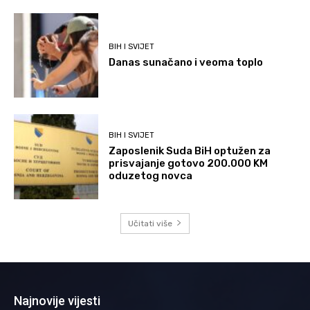
BIH I SVIJET
Danas sunačano i veoma toplo
BIH I SVIJET
Zaposlenik Suda BiH optužen za
prisvajanje gotovo 200.000 KM
oduzetog novca
Učitati više
Najnovije vijesti