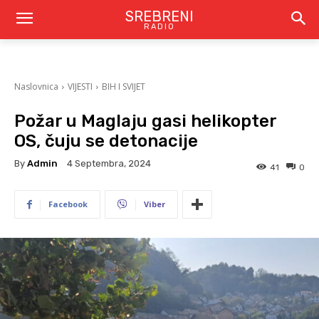
SREBRENI
RADIO
Naslovnica
VIJESTI
BIH I SVIJET
Požar u Maglaju gasi helikopter
OS, čuju se detonacije
By
Admin
4 Septembra, 2024
41
0
Facebook
Viber