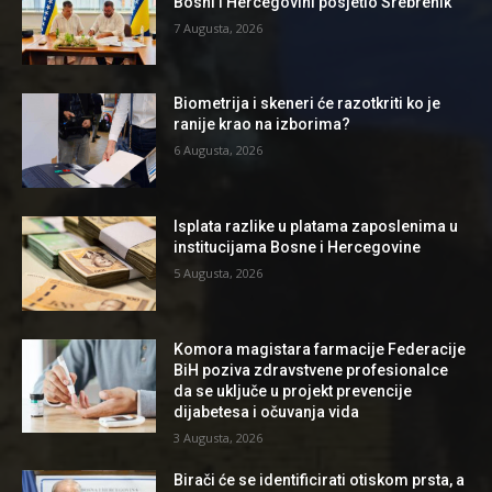
Bosni i Hercegovini posjetio Srebrenik
7 Augusta, 2026
Biometrija i skeneri će razotkriti ko je
ranije krao na izborima?
6 Augusta, 2026
Isplata razlike u platama zaposlenima u
institucijama Bosne i Hercegovine
5 Augusta, 2026
Komora magistara farmacije Federacije
BiH poziva zdravstvene profesionalce
da se uključe u projekt prevencije
dijabetesa i očuvanja vida
3 Augusta, 2026
Birači će se identificirati otiskom prsta, a