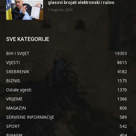
glasovi brojati elektronski i ručno
5 Augusta, 2026
SVE KATEGORIJE
BIH I SVIJET
19303
VIJESTI
8615
SREBRENIK
4182
BIZNIS
1575
Ostale vijesti
1370
VRIJEME
1366
MAGAZIN
806
SERVISNE INFORMACIJE
589
SPORT
542
BIHAMK
404