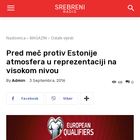
SREBRENI
RADIO
Naslovnica
MAGAZIN
Ostale vijesti
Pred meč protiv Estonije
atmosfera u reprezentaciji na
visokom nivou
By
Admin
3 Septembra, 2016
68
0
Facebook
Viber