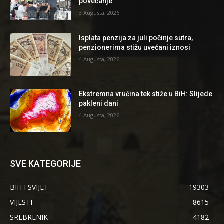
povećanje
3 Augusta, 2026
Isplata penzija za juli počinje sutra,
penzionerima stižu uvećani iznosi
4 Augusta, 2026
Ekstremna vrućina tek stiže u BiH: Slijede
pakleni dani
4 Augusta, 2026
SVE KATEGORIJE
BIH I SVIJET
19303
VIJESTI
8615
SREBRENIK
4182