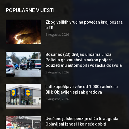
POPULARNE VIJESTI
Zbog velikih vrućina povećan broj požara
u TK
6 Augusta, 2026
Bosanac (23) divljao ulicama Linza:
Policija ga zaustavila nakon potjere,
oduzeti mu automobil i vozačka dozvola
3 Augusta, 2026
Lidl zapošljava više od 1.000 radnika u
BiH: Objavljen spisak gradova
3 Augusta, 2026
Uvećane julske penzije stižu 5. augusta:
Objavljeni iznosi i ko neće dobiti