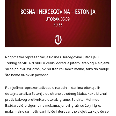
Nogometna reprezentacija Bosne i Hercegovine jutros je u
Trening centru N/FSBiH u Zenici odradila jutarnji trening. Na njemu
su se pojavili svi igrači, svi su trenirali maksimalno, tako da raduje
što nema nikakvih povreda.
Po riječima reprezentativaca u narednim danima očekuje ih
detaljna analiza Estonije od strane stručnog štaba, kako bi znali
protiv kakvog protivnika u utorak igramo. Selektor Mehmed
Baždarević je sigurno na mukama, jer svi igrači su željni igre,
maksimalno su motivisani i biće interesantno vidjeti za koju će se