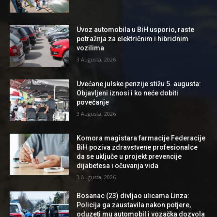
Uvoz automobila u BiH usporio, raste
potražnja za električnim i hibridnim
vozilima
3 Augusta, 2026
Uvećane julske penzije stižu 5. augusta:
Objavljeni iznosi i ko neće dobiti
povećanje
3 Augusta, 2026
Komora magistara farmacije Federacije
BiH poziva zdravstvene profesionalce
da se uključe u projekt prevencije
dijabetesa i očuvanja vida
3 Augusta, 2026
Bosanac (23) divljao ulicama Linza:
Policija ga zaustavila nakon potjere,
oduzeti mu automobil i vozačka dozvola