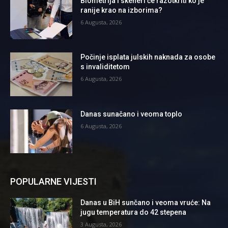
Biometrija i skeneri će razotkriti ko je
ranije krao na izborima?
6 Augusta, 2026
Počinje isplata julskih naknada za osobe
s invaliditetom
6 Augusta, 2026
Danas sunačano i veoma toplo
6 Augusta, 2026
POPULARNE VIJESTI
Danas u BiH sunčano i veoma vruće: Na
jugu temperatura do 42 stepena
3 Augusta, 2026