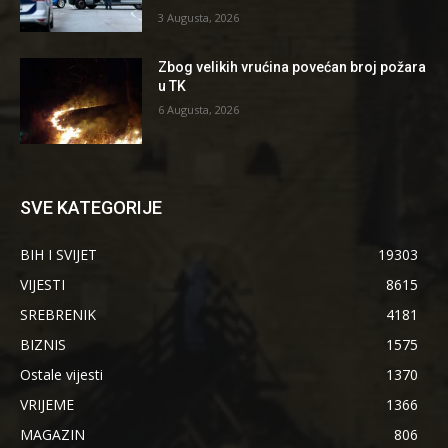
3 Augusta, 2026
Zbog velikih vrućina povećan broj požara
u TK
6 Augusta, 2026
SVE KATEGORIJE
BIH I SVIJET
19303
VIJESTI
8615
SREBRENIK
4181
BIZNIS
1575
Ostale vijesti
1370
VRIJEME
1366
MAGAZIN
806