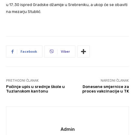
u 17.:30 ispred Gradske džamije u Srebreniku, a ukop će se obaviti
na mezarju Stublić.
Facebook
Viber
PRETHODNI ČLANAK
NAREDNI ČLANAK
Počinje upis u srednje škole u
Donesene smjernice za
Tuzlanskom kantonu
proces vakcinacije u TK
Admin