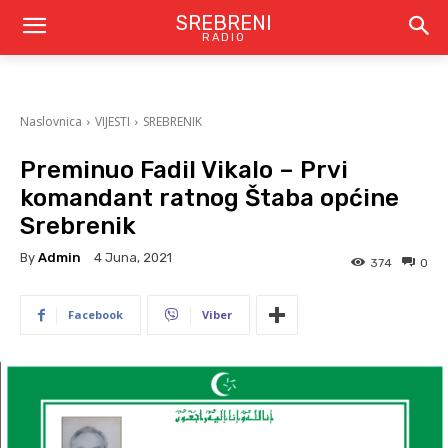
SREBRENI
RADIO
Naslovnica
VIJESTI
SREBRENIK
Preminuo Fadil Vikalo – Prvi
komandant ratnog Štaba općine
Srebrenik
By
Admin
4 Juna, 2021
374
0
Facebook
Viber