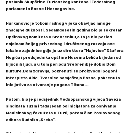
poslanik Skupštine Tuzlanskog kantona i Federalnog
parlamenta Bosne i Hercegovine.
Nurkanović je tokom radnog vijeka obavljao mnoge
značajne dužnosti. Sedamdesetih godina bio je sekretar
Općinskog komiteta u Srebreniku,a to je bio period
najdinamičnijeg privrednog i društvenog razvoja ove
lokalne zajednice gdje je uz direktora “Majevice” Džafera
Hogića i predsjednika opštine Huseina Lelića bi jedan od
ključnih ljudi, a u tom periodu Srebrenik je dobio Dom
kulture,Dom zdravlja, pokrenuti su proizvodni pogoni
Interpleta,Aide, Tvornice namještaja Bosna, pokrenuta
inicijativa za otvaranje pogona Titana….
Potom, bio je predsjednik Međuopćinskog vijeća Saveza
sindikata Tuzla i tada jedan od inicijatora za osnivanje
Medicinskog fakulteta u Tuzli, potom član Poslovodnog
odbora Rudnika „Kreka“.