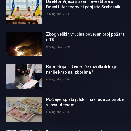
Direktor Vijeća stranih investitora u
Bosni i Hercegovini posjetio Srebrenik
7 Augusta, 2026
Zbog velikih vrućina povećan broj požara
u TK
6 Augusta, 2026
Biometrija i skeneri će razotkriti ko je
ranije krao na izborima?
6 Augusta, 2026
Počinje isplata julskih naknada za osobe
s invaliditetom
6 Augusta, 2026