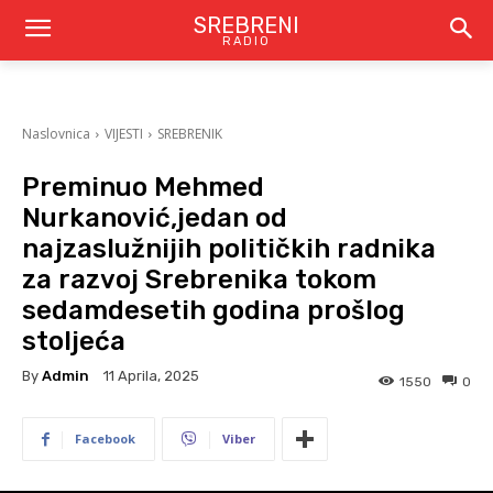
SREBRENI
RADIO
Naslovnica
VIJESTI
SREBRENIK
Preminuo Mehmed
Nurkanović,jedan od
najzaslužnijih političkih radnika
za razvoj Srebrenika tokom
sedamdesetih godina prošlog
stoljeća
By
Admin
11 Aprila, 2025
1550
0
Facebook
Viber