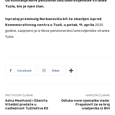
Od osnivanja Nove penzionersko/umirovljeničke stranke
Tuzla, bio je njen član.
Ispraćaj preminulg Nurkanovića bit će obavljen ispred
Komemorativnog centra u Tuzli, u petak, 11. aprila
2025.
godine, saopćeno je iz Nove penzionersko/umirovljeničke stranke
Tuzla.
Facebook
Viber
PRETHODNI ČLANAK
NAREDNI ČLANAK
Adna Mesihović i Dženita
Odluka nove njemačke vlade:
Viteškić predate u
Prepolovit će se broj
nadležnost Tužilaštva KS
useljenika iz BiH