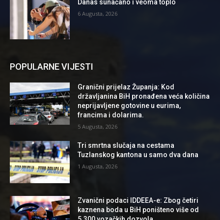
Danas sunačano i veoma toplo
6 Augusta, 2026
POPULARNE VIJESTI
Granični prijelaz Županja: Kod
državljanina BiH pronađena veća količina
neprijavljene gotovine u eurima,
francima i dolarima.
5 Augusta, 2026
Tri smrtna slučaja na cestama
Tuzlanskog kantona u samo dva dana
1 Augusta, 2026
Zvanični podaci IDDEEA-e: Zbog četiri
kaznena boda u BiH poništeno više od
5.300 vozačkih dozvola