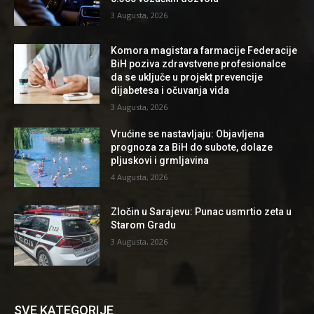
3 Augusta, 2026
Komora magistara farmacije Federacije
BiH poziva zdravstvene profesionalce
da se uključe u projekt prevencije
dijabetesa i očuvanja vida
3 Augusta, 2026
Vrućine se nastavljaju: Objavljena
prognoza za BiH do subote, dolaze
pljuskovi i grmljavina
4 Augusta, 2026
Zločin u Sarajevu: Punac usmrtio zeta u
Starom Gradu
3 Augusta, 2026
SVE KATEGORIJE