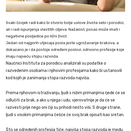
Svaki čovjek radi kako bi stvorio bolje uslove života sebi i porodici,
ali i radi ispunjenja vlastitih ciljeva. Nažalost, posao može imati i
negativne posljedice po lični život.
Jedan od najgorih utjecaja posla jeste ugrožavanje brakova, a
dokazano je i da postoje određeni poslovi, odnosno profesije koje
imaju najveću stopu razvoda.
Naučnici Instituta za porodicu analizirali su podatke o
razvedenim osobama i njihovim profesijama kako bi ustanovili
kod kojih je zanimanja stopa razvoda najviša.
Prema njihovom istraživanju, ljudi s nižim primanjima rjeđe će se
odlučiti za brak, a ako u njega i uđu, vjerovatnije je da će se
razvesti prije nego oni čiji su prihodi nešto viši. S druge strane,
ljudi s visokim primanjima češće će svoj brak opisati kao sretan.
Što se određenih profesija tiče, najviša stopa razvoda je među