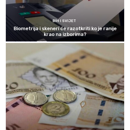
BIH I SVIJET
Biometrija i skeneri će razotkriti ko je ranije
krao na izborima?