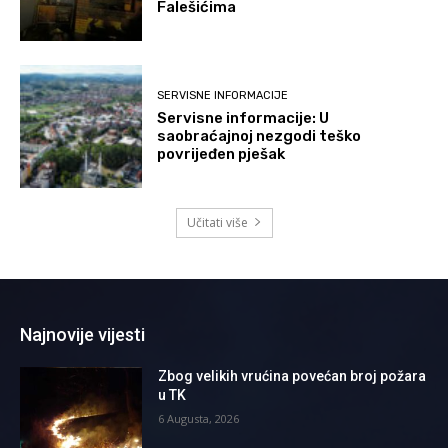
Falešićima
SERVISNE INFORMACIJE
Servisne informacije: U
saobraćajnoj nezgodi teško
povrijeđen pješak
Učitati više
Najnovije vijesti
Zbog velikih vrućina povećan broj požara
u TK
6 Augusta, 2026