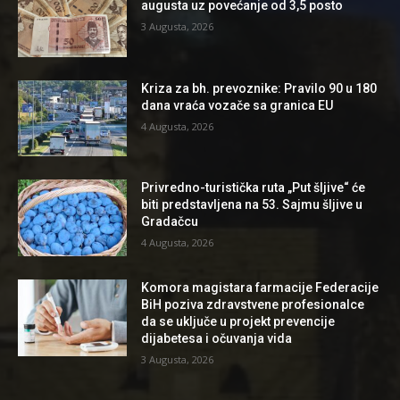
augusta uz povećanje od 3,5 posto
3 Augusta, 2026
Kriza za bh. prevoznike: Pravilo 90 u 180
dana vraća vozače sa granica EU
4 Augusta, 2026
Privredno-turistička ruta „Put šljive“ će
biti predstavljena na 53. Sajmu šljive u
Gradačcu
4 Augusta, 2026
Komora magistara farmacije Federacije
BiH poziva zdravstvene profesionalce
da se uključe u projekt prevencije
dijabetesa i očuvanja vida
3 Augusta, 2026