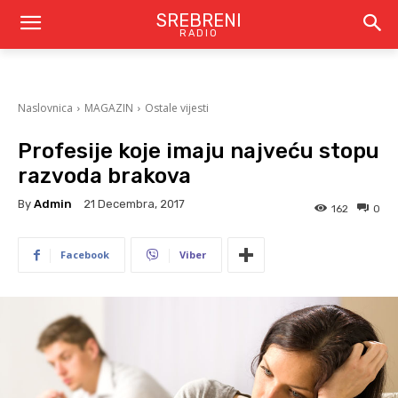
SREBRENI
RADIO
Naslovnica
MAGAZIN
Ostale vijesti
Profesije koje imaju najveću stopu
razvoda brakova
By
Admin
21 Decembra, 2017
162
0
Facebook
Viber