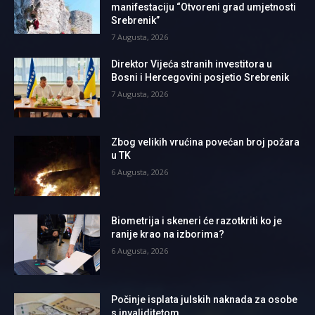
manifestaciju “Otvoreni grad umjetnosti
Srebrenik”
7 Augusta, 2026
Direktor Vijeća stranih investitora u
Bosni i Hercegovini posjetio Srebrenik
7 Augusta, 2026
Zbog velikih vrućina povećan broj požara
u TK
6 Augusta, 2026
Biometrija i skeneri će razotkriti ko je
ranije krao na izborima?
6 Augusta, 2026
Počinje isplata julskih naknada za osobe
s invaliditetom