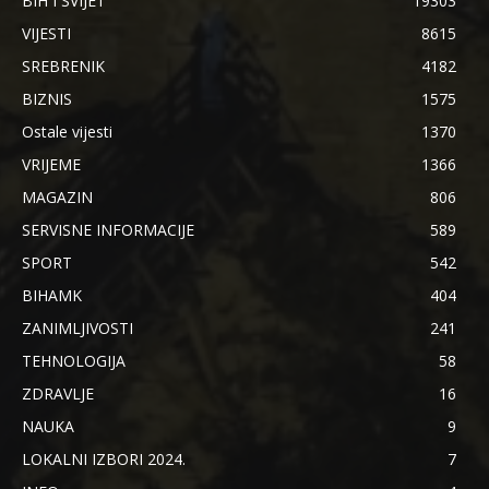
BIH I SVIJET
19303
VIJESTI
8615
SREBRENIK
4182
BIZNIS
1575
Ostale vijesti
1370
VRIJEME
1366
MAGAZIN
806
SERVISNE INFORMACIJE
589
SPORT
542
BIHAMK
404
ZANIMLJIVOSTI
241
TEHNOLOGIJA
58
ZDRAVLJE
16
NAUKA
9
LOKALNI IZBORI 2024.
7