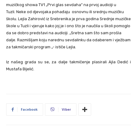
muzičkog showa TV1 „Prvi glas sevdaha“ na prvoj audiciji u
Tuzli. Neke od djevojaka pohađaju osnovnu ili srednju muzičku
školu. Lejla Zahirović iz Srebrenika je prva godina Srednje muzičke
škole u Tuzli i vjeruje kako joj je i ono što je naučila u školi pomoglo
da se dobro predstavi na audiciji. „Sretna sam što sam prošla
dalje. Razmišljam koju narednu sevdalinku da odaberem i vježbam
za takmičarski program „- ističe Lejla.
Iz našeg grada su se, za dalje takmičenje plasirali Ajla Dedić i
Mustafa Bijelić.
Facebook
Viber