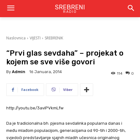
SREBRENI
RADIO
Naslovnica
VIJESTI
SREBRENIK
“Prvi glas sevdaha” – projekat o
kojem se sve više govori
By
Admin
16 Januara, 2014
114
0
Facebook
Viber
http://youtu.be/3aviPVkmLfw
Da je tradicionalna bh. pjesma sevdalinka popularna danas i
među mlađom populacijom, generacijama od 90-tih i 2000-tih,
svjedoči predstavljanje sjajnih mladih učesnica originalnog