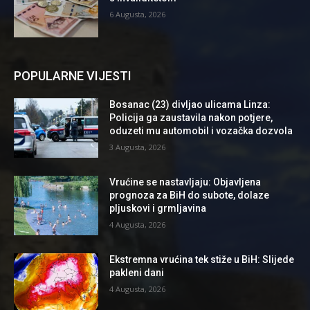
6 Augusta, 2026
POPULARNE VIJESTI
Bosanac (23) divljao ulicama Linza:
Policija ga zaustavila nakon potjere,
oduzeti mu automobil i vozačka dozvola
3 Augusta, 2026
Vrućine se nastavljaju: Objavljena
prognoza za BiH do subote, dolaze
pljuskovi i grmljavina
4 Augusta, 2026
Ekstremna vrućina tek stiže u BiH: Slijede
pakleni dani
4 Augusta, 2026