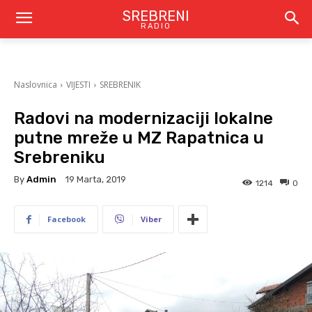
SREBRENI
RADIO
Naslovnica
VIJESTI
SREBRENIK
Radovi na modernizaciji lokalne
putne mreže u MZ Rapatnica u
Srebreniku
By
Admin
19 Marta, 2019
1214
0
Facebook
Viber