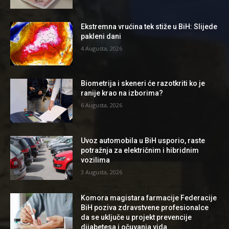
Ekstremna vrućina tek stiže u BiH: Slijede
pakleni dani
4 Augusta, 2026
Biometrija i skeneri će razotkriti ko je
ranije krao na izborima?
6 Augusta, 2026
Uvoz automobila u BiH usporio, raste
potražnja za električnim i hibridnim
vozilima
3 Augusta, 2026
Komora magistara farmacije Federacije
BiH poziva zdravstvene profesionalce
da se uključe u projekt prevencije
dijabetesa i očuvanja vida