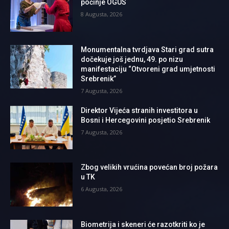
počinje OGUS
8 Augusta, 2026
Monumentalna tvrdjava Stari grad sutra
dočekuje još jednu, 49. po nizu
manifestaciju “Otvoreni grad umjetnosti
Srebrenik”
7 Augusta, 2026
Direktor Vijeća stranih investitora u
Bosni i Hercegovini posjetio Srebrenik
7 Augusta, 2026
Zbog velikih vrućina povećan broj požara
u TK
6 Augusta, 2026
Biometrija i skeneri će razotkriti ko je