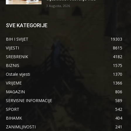
3 Augusta, 2026
SVE KATEGORIJE
BIH I SVIJET
19303
VIJESTI
8615
SREBRENIK
4182
BIZNIS
1575
Ostale vijesti
1370
VRIJEME
1366
MAGAZIN
806
SERVISNE INFORMACIJE
589
SPORT
542
BIHAMK
404
ZANIMLJIVOSTI
241