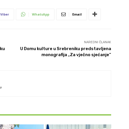
Viber
WhatsApp
Email
NAREDNI ČLANAK
iku
U Domu kulture u Srebreniku predstavljena
monografija „Za vječno sjećanje“
a