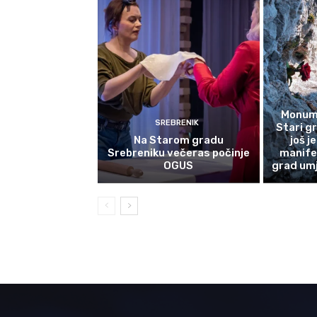
Monume
SREBRENIK
Stari g
Na Starom gradu
još j
Srebreniku večeras počinje
manife
OGUS
grad umj