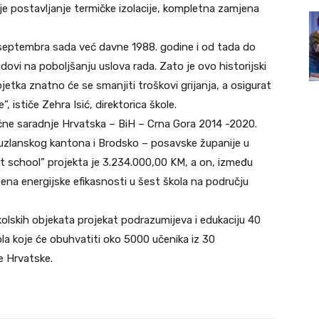
je postavljanje termičke izolacije, kompletna zamjena
septembra sada već davne 1988. godine i od tada do
adovi na poboljšanju uslova rada. Zato je ovo historijski
jetka znatno će se smanjiti troškovi grijanja, a osigurat
, ističe Zehra Isić, direktorica škole.
e saradnje Hrvatska – BiH – Crna Gora 2014 -2020.
uzlanskog kantona i Brodsko – posavske županije u
t school” projekta je 3.234.000,00 KM, a on, između
pena energijske efikasnosti u šest škola na području
kolskih objekata projekat podrazumijeva i edukaciju 40
a koje će obuhvatiti oko 5000 učenika iz 30
e Hrvatske.