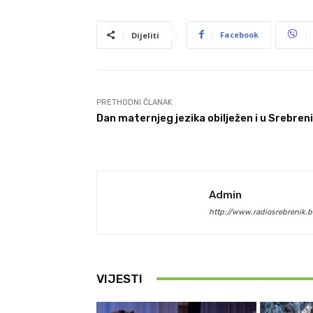
Facebook
Dijeliti
PRETHODNI ČLANAK
Dan maternjeg jezika obilježen i u Srebren
Admin
http://www.radiosrebrenik.b
VIJESTI