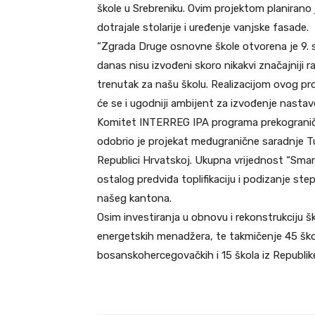
škole u Srebreniku. Ovim projektom planirano 
dotrajale stolarije i uređenje vanjske fasade.
“Zgrada Druge osnovne škole otvorena je 9. 
danas nisu izvođeni skoro nikakvi značajniji r
trenutak za našu školu. Realizacijom ovog pro
će se i ugodniji ambijent za izvođenje nastave”
Komitet INTERREG IPA programa prekograničn
odobrio je projekat međugranične saradnje T
Republici Hrvatskoj. Ukupna vrijednost “Smar
ostalog predviđa toplifikaciju i podizanje ste
našeg kantona.
Osim investiranja u obnovu i rekonstrukciju š
energetskih menadžera, te takmičenje 45 škol
bosanskohercegovačkih i 15 škola iz Republik