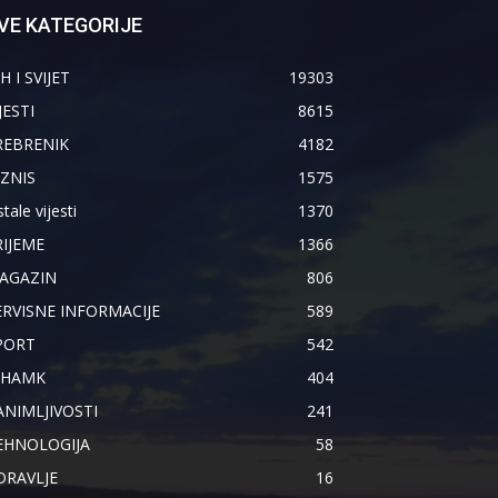
VE KATEGORIJE
H I SVIJET
19303
JESTI
8615
REBRENIK
4182
IZNIS
1575
tale vijesti
1370
RIJEME
1366
AGAZIN
806
ERVISNE INFORMACIJE
589
PORT
542
IHAMK
404
ANIMLJIVOSTI
241
EHNOLOGIJA
58
DRAVLJE
16