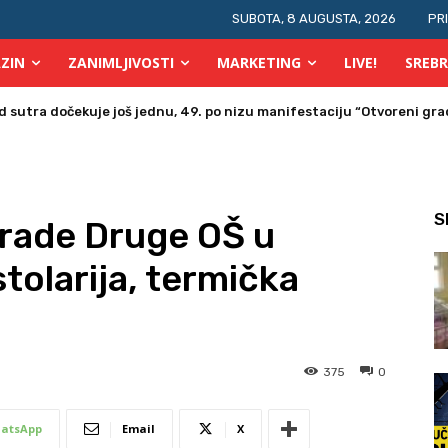
SUBOTA, 8 AUGUSTA, 2026
PR
ZIN
ZANIMLJIVOSTI
MARKETING
LIVE!
SREBR
a u Bosni i Hercegovini posjetio Srebrenik
S
grade Druge OŠ u
tolarija, termička
375
0
atsApp
Email
X