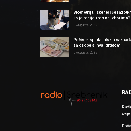
Biometrija i skeneri će razotkri
ko je ranije krao na izborima?
6 Augusta, 2026
Počinje isplata julskih naknad
za osobe s invaliditetom
6 Augusta, 2026
RAD
Radio
svije
Poša