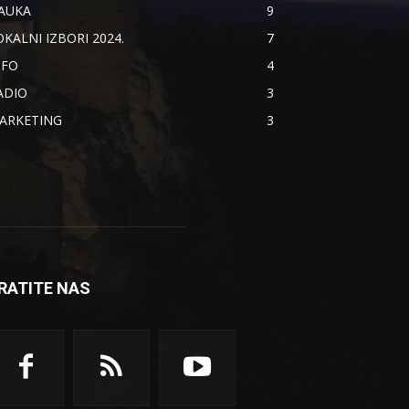
AUKA
9
OKALNI IZBORI 2024.
7
NFO
4
ADIO
3
ARKETING
3
RATITE NAS