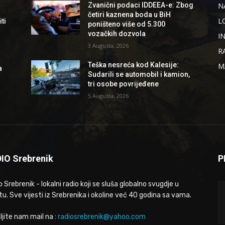
N
Zvanični podaci IDDEEA-e: Zbog
četiri kaznena boda u BiH
L
ti
poništeno više od 5.300
vozačkih dozvola
I
3 Augusta, 2026
R
Teška nesreća kod Kalesije:
M
a
Sudarili se automobil i kamion,
tri osobe povrijeđene
5 Augusta, 2026
IO Srebrenik
P
 Srebrenik - lokalni radio koji se sluša globalno svugdje u
tu. Sve vijesti iz Srebrenika i okoline već 40 godina sa vama.
ljite nam mail na :
radiosrebrenik@yahoo.com