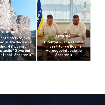
SREBRENIK
SREBRENIK
ntalna tvrdjava
rad sutra dočekuje
Direktor Vijeća stranih
ednu, 49. po nizu
investitora u Bosni i
staciju “Otvoreni
Hercegovini posjetio
etnosti Srebrenik”
Srebrenik