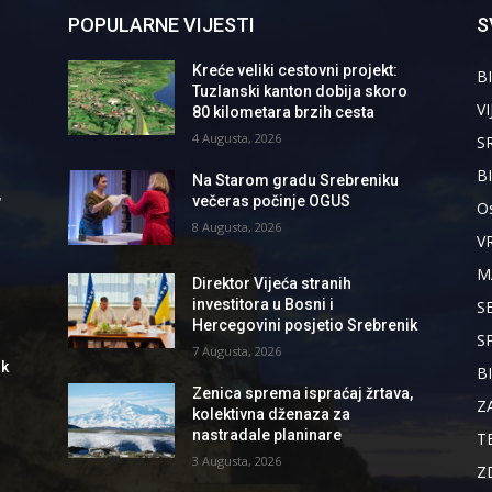
POPULARNE VIJESTI
S
Kreće veliki cestovni projekt:
BI
Tuzlanski kanton dobija skoro
VI
80 kilometara brzih cesta
4 Augusta, 2026
S
B
Na Starom gradu Srebreniku
,
večeras počinje OGUS
Os
8 Augusta, 2026
V
M
Direktor Vijeća stranih
investitora u Bosni i
S
Hercegovini posjetio Srebrenik
S
7 Augusta, 2026
ik
B
Zenica sprema ispraćaj žrtava,
Z
kolektivna dženaza za
nastradale planinare
T
3 Augusta, 2026
Z