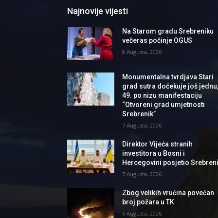
Najnovije vijesti
Na Starom gradu Srebreniku
večeras počinje OGUS
8 Augusta, 2026
Monumentalna tvrdjava Stari
grad sutra dočekuje još jednu
49. po nizu manifestaciju
“Otvoreni grad umjetnosti
Srebrenik”
7 Augusta, 2026
Direktor Vijeća stranih
investitora u Bosni i
Hercegovini posjetio Srebren
7 Augusta, 2026
Zbog velikih vrućina povećan
broj požara u TK
6 Augusta, 2026