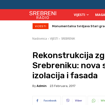
SREBRENI
VIJESTI
MAGA
RADIO
Direktor Vijeća stranih investitor
VIJESTI
Naslovnica
VIJESTI
SREBRENIK
Rekonstrukcija z
Srebreniku: nova s
izolacija i fasada
By
Admin
23 Februara, 2017
Facebook
Viber
Wh