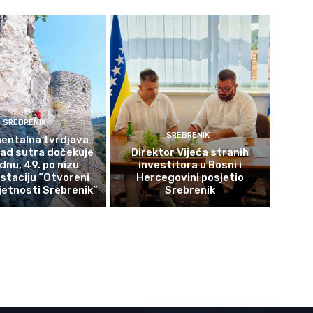
SREBRENIK
SREBRENIK
ntalna tvrdjava
rad sutra dočekuje
Direktor Vijeća stranih
ednu, 49. po nizu
investitora u Bosni i
staciju “Otvoreni
Hercegovini posjetio
etnosti Srebrenik”
Srebrenik