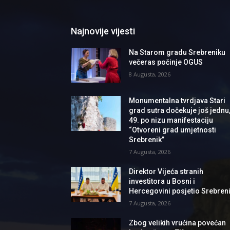
Najnovije vijesti
Na Starom gradu Srebreniku
večeras počinje OGUS
8 Augusta, 2026
Monumentalna tvrdjava Stari
grad sutra dočekuje još jednu
49. po nizu manifestaciju
“Otvoreni grad umjetnosti
Srebrenik”
7 Augusta, 2026
Direktor Vijeća stranih
investitora u Bosni i
Hercegovini posjetio Srebren
7 Augusta, 2026
Zbog velikih vrućina povećan