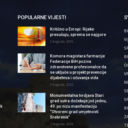
POPULARNE VIJESTI
S
Kritično u Evropi: Rijeke
BI
presušuju, sprema se najgore
VI
3 Augusta, 2026
S
B
Komora magistara farmacije
,
Federacije BiH poziva
Os
zdravstvene profesionalce da
se uključe u projekt prevencije
V
dijabetesa i očuvanja vida
M
3 Augusta, 2026
S
Monumentalna tvrdjava Stari
S
grad sutra dočekuje još jednu,
ik
49. po nizu manifestaciju
B
“Otvoreni grad umjetnosti
Z
Srebrenik”
7 Augusta, 2026
T