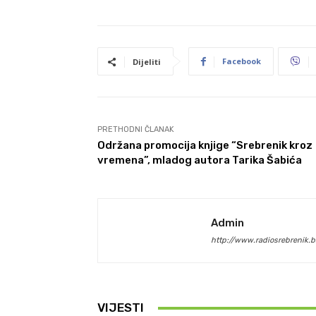
Facebook
Dijeliti
PRETHODNI ČLANAK
Održana promocija knjige “Srebrenik kroz
vremena”, mladog autora Tarika Šabića
Admin
http://www.radiosrebrenik.b
VIJESTI