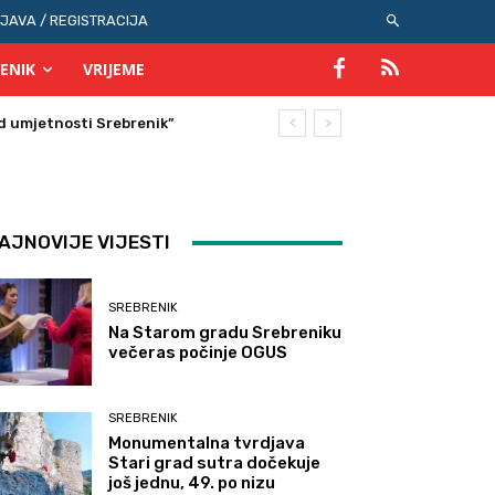
IJAVA / REGISTRACIJA
ENIK
VRIJEME
umjetnosti Srebrenik”
AJNOVIJE VIJESTI
SREBRENIK
Na Starom gradu Srebreniku
večeras počinje OGUS
SREBRENIK
Monumentalna tvrdjava
Stari grad sutra dočekuje
još jednu, 49. po nizu