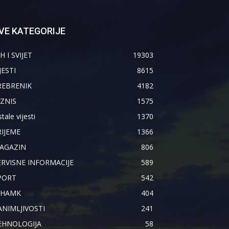
VE KATEGORIJE
H I SVIJET
19303
JESTI
8615
REBRENIK
4182
IZNIS
1575
tale vijesti
1370
RIJEME
1366
AGAZIN
806
ERVISNE INFORMACIJE
589
PORT
542
IHAMK
404
ANIMLJIVOSTI
241
EHNOLOGIJA
58