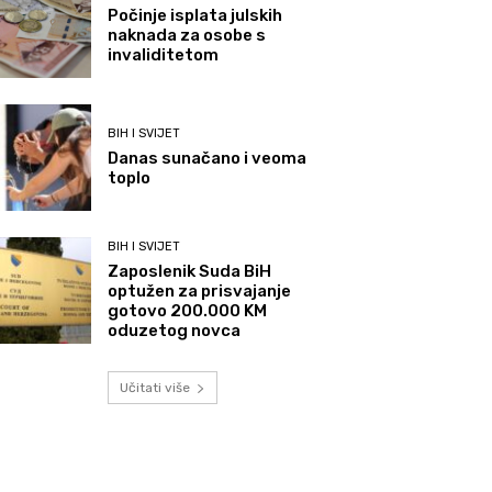
Počinje isplata julskih
naknada za osobe s
invaliditetom
BIH I SVIJET
Danas sunačano i veoma
toplo
BIH I SVIJET
Zaposlenik Suda BiH
optužen za prisvajanje
gotovo 200.000 KM
oduzetog novca
Učitati više