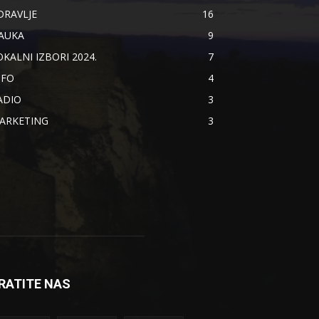
DRAVLJE
16
AUKA
9
OKALNI IZBORI 2024.
7
NFO
4
ADIO
3
ARKETING
3
RATITE NAS