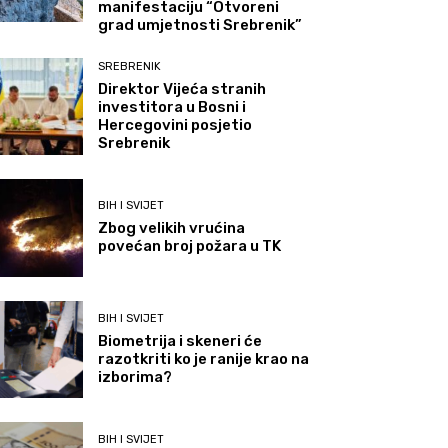
manifestaciju “Otvoreni
grad umjetnosti Srebrenik”
SREBRENIK
Direktor Vijeća stranih
investitora u Bosni i
Hercegovini posjetio
Srebrenik
BIH I SVIJET
Zbog velikih vrućina
povećan broj požara u TK
BIH I SVIJET
Biometrija i skeneri će
razotkriti ko je ranije krao na
izborima?
BIH I SVIJET