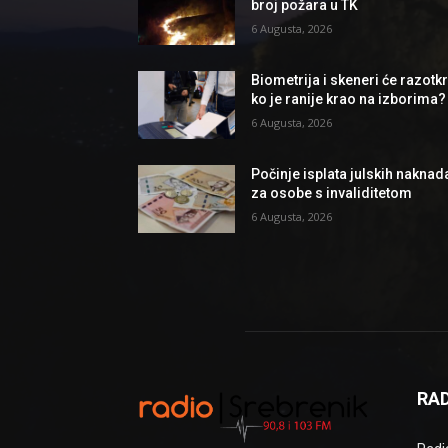
broj požara u TK
6 Augusta, 2026
Biometrija i skeneri će razotkri
ko je ranije krao na izborima?
6 Augusta, 2026
Počinje isplata julskih naknad
za osobe s invaliditetom
6 Augusta, 2026
RAD