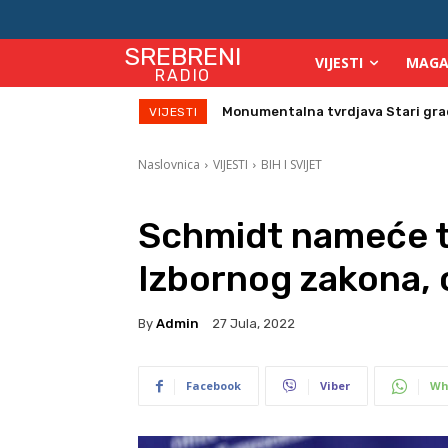
SREBRENI
VIJESTI
MAGA
RADIO
Monumentalna tvrdjava Stari grad su
Direktor Vijeća stranih investitor
VIJESTI
Naslovnica
VIJESTI
BIH I SVIJET
Schmidt nameće t
Izbornog zakona, 
By
Admin
27 Jula, 2022
Facebook
Viber
Wh