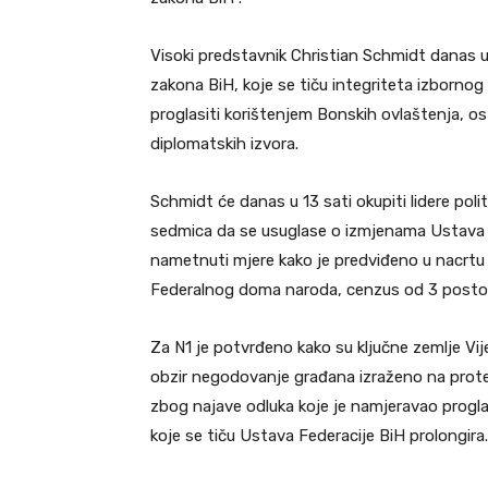
Visoki predstavnik Christian Schmidt danas 
zakona BiH, koje se tiču integriteta izbornog
proglasiti korištenjem Bonskih ovlaštenja, os
diplomatskih izvora.
Schmidt će danas u 13 sati okupiti lidere poli
sedmica da se usuglase o izmjenama Ustava Fe
nametnuti mjere kako je predviđeno u nacrtu
Federalnog doma naroda, cenzus od 3 posto
Za N1 je potvrđeno kako su ključne zemlje Vije
obzir negodovanje građana izraženo na protest
zbog najave odluka koje je namjeravao progla
koje se tiču Ustava Federacije BiH prolongira.