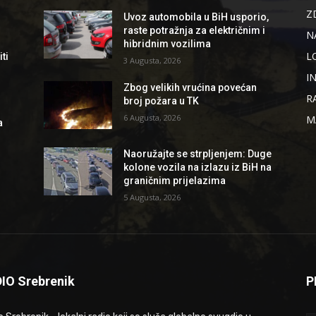
Z
Uvoz automobila u BiH usporio,
raste potražnja za električnim i
N
hibridnim vozilima
L
ti
3 Augusta, 2026
I
Zbog velikih vrućina povećan
R
broj požara u TK
6 Augusta, 2026
M
a
Naoružajte se strpljenjem: Duge
kolone vozila na izlazu iz BiH na
graničnim prijelazima
5 Augusta, 2026
IO Srebrenik
P