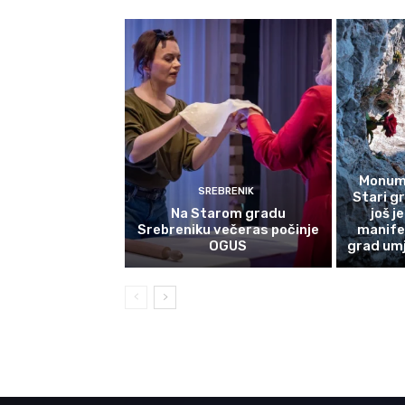
Monume
SREBRENIK
Stari g
Na Starom gradu
još j
Srebreniku večeras počinje
manife
OGUS
grad umj