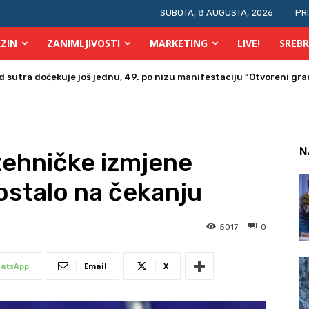
SUBOTA, 8 AUGUSTA, 2026
PR
ZIN
ZANIMLJIVOSTI
MARKETING
LIVE!
SREBR
tra dočekuje još jednu, 49. po nizu manifestaciju “Otvoreni grad 
a u Bosni i Hercegovini posjetio Srebrenik
N
ehničke izmjene
ostalo na čekanju
5017
0
atsApp
Email
X