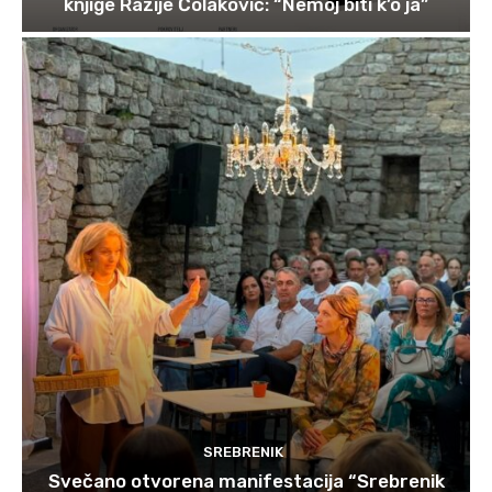
knjige Razije Čolaković: “Nemoj biti k’o ja”
SREBRENIK
Svečano otvorena manifestacija “Srebrenik