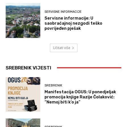
SERVISNE INFORMACIJE
Servisne informacije: U
saobraćajnoj nezgodi teško
povrijeđen pješak
Učitati više
SREBRENIK VIJESTI
SREBRENIK
Manifestacija OGUS: U ponedjeljak
promocija knjige Razije Čolaković:
“Nemoj biti k’o ja”