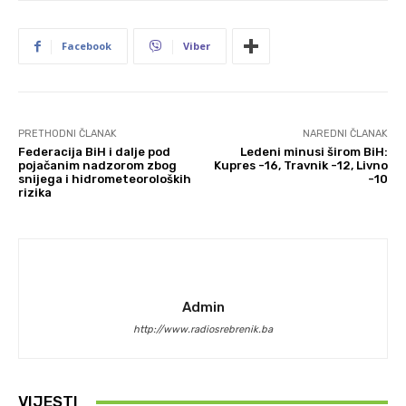
Facebook
Viber
PRETHODNI ČLANAK
NAREDNI ČLANAK
Federacija BiH i dalje pod
Ledeni minusi širom BiH:
pojačanim nadzorom zbog
Kupres -16, Travnik -12, Livno
snijega i hidrometeoroloških
-10
rizika
Admin
http://www.radiosrebrenik.ba
VIJESTI