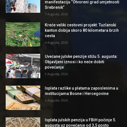
manifestaciju “Otvoreni grad umjetnosti
Srebrenik”
7 Augusta, 2026
Kreće veliki cestovni projekt: Tuzlanski
kanton dobija skoro 80 kilometara brzih
cesta
4 Augusta, 2026
Uvećane julske penzije stižu 5. augusta:
Objavljeni iznosi i ko neće dobiti
povećanje
3 Augusta, 2026
Isplata razlike u platama zaposlenima u
institucijama Bosne i Hercegovine
5 Augusta, 2026
Isplata julskih penzija u FBiH počinje 5.
augusta uz povećanje od 3,5 posto