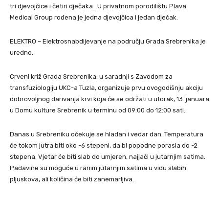
tri djevojčice i četiri dječaka . U privatnom porodilištu Plava
Medical Group rođena je jedna djevojčica i jedan dječak.
ELEKTRO – Elektrosnabdijevanje na području Grada Srebrenika je
uredno.
Crveni križ Grada Srebrenika, u saradnji s Zavodom za
transfuziologiju UKC-a Tuzla, organizuje prvu ovogodišnju akciju
dobrovoljnog darivanja krvi koja će se održati u utorak, 13. januara
u Domu kulture Srebrenik u terminu od 09:00 do 12:00 sati.
Danas u Srebreniku očekuje se hladan i vedar dan. Temperatura
će tokom jutra biti oko -6 stepeni, da bi popodne porasla do -2
stepena. Vjetar će biti slab do umjeren, najjači u jutarnjim satima.
Padavine su moguće u ranim jutarnjim satima u vidu slabih
pljuskova, ali količina će biti zanemarljiva.