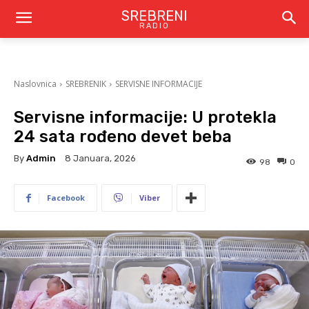
SREBRENI
RADIO
Naslovnica
SREBRENIK
SERVISNE INFORMACIJE
Servisne informacije: U protekla
24 sata rođeno devet beba
By
Admin
8 Januara, 2026
98
0
Facebook
Viber