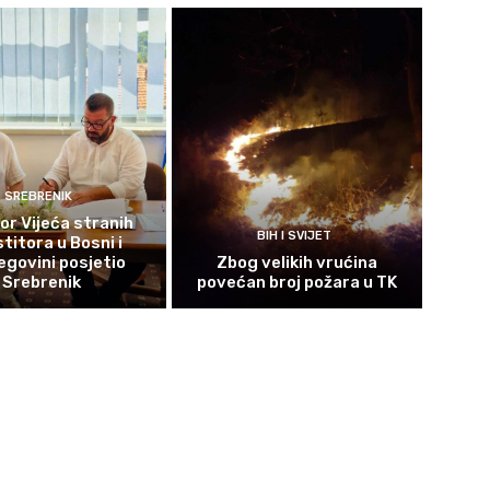
SREBRENIK
or Vijeća stranih
BIH I SVIJET
titora u Bosni i
govini posjetio
Zbog velikih vrućina
Srebrenik
povećan broj požara u TK