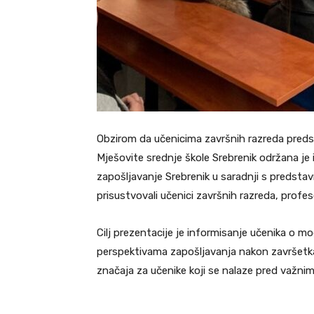
Obzirom da učenicima završnih razreda preds
Mješovite srednje škole Srebrenik održana je 
zapošljavanje Srebrenik u saradnji s predstav
prisustvovali učenici završnih razreda, profeso
Cilj prezentacije je informisanje učenika o m
perspektivama zapošljavanja nakon završet
značaja za učenike koji se nalaze pred važni