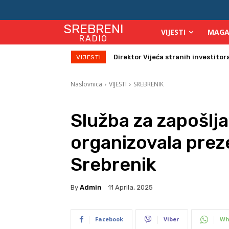
SREBRENI
VIJESTI
MAGA
RADIO
Zbog velikih vrućina povećan broj
VIJESTI
Naslovnica
VIJESTI
SREBRENIK
Služba za zapošlj
organizovala prez
Srebrenik
By
Admin
11 Aprila, 2025
Facebook
Viber
Wh