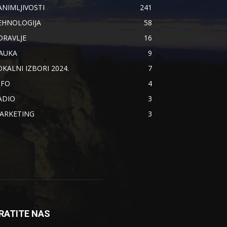
ANIMLJIVOSTI
241
EHNOLOGIJA
58
DRAVLJE
16
AUKA
9
OKALNI IZBORI 2024.
7
NFO
4
ADIO
3
ARKETING
3
RATITE NAS