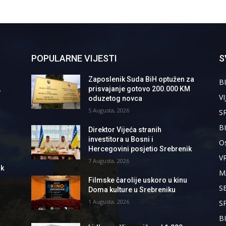
POPULARNE VIJESTI
S
Zaposlenik Suda BiH optužen za
BI
,
prisvajanje gotovo 200.000 KM
VI
oduzetog novca
5 Augusta, 2026
S
B
Direktor Vijeća stranih
investitora u Bosni i
Os
Hercegovini posjetio Srebrenik
V
7 Augusta, 2026
ik
M
Filmske čarolije uskoro u kinu
S
Doma kulture u Srebreniku
1 Augusta, 2026
S
B