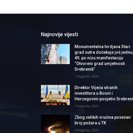
Najnovije vijesti
Monumentalna tvrdjava Stari
grad sutra dočekuje još jednu
49. po nizu manifestaciju
“Otvoreni grad umjetnosti
Srebrenik”
7 Augusta, 2026
Direktor Vijeća stranih
investitora u Bosni i
Hercegovini posjetio Srebren
7 Augusta, 2026
Zbog velikih vrućina povećan
broj požara u TK
6 Augusta, 2026