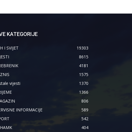
VE KATEGORIJE
H I SVIJET
19303
JESTI
8615
REBRENIK
4181
IZNIS
1575
tale vijesti
1370
RIJEME
1366
AGAZIN
806
ERVISNE INFORMACIJE
589
PORT
542
IHAMK
404