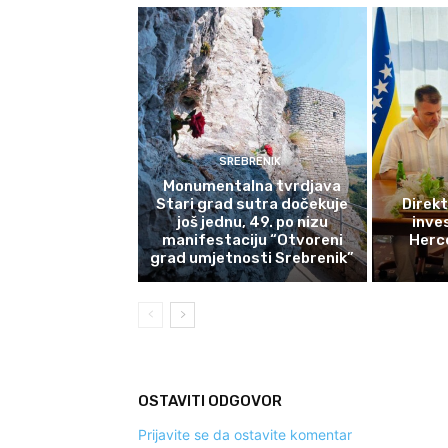
SREBRENIK
Monumentalna tvrdjava
Stari grad sutra dočekuje
Direkt
još jednu, 49. po nizu
inves
manifestaciju “Otvoreni
Herce
grad umjetnosti Srebrenik”
OSTAVITI ODGOVOR
Prijavite se da ostavite komentar