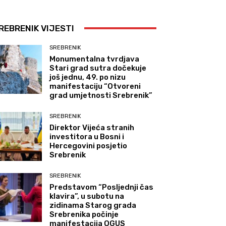
REBRENIK VIJESTI
SREBRENIK
Monumentalna tvrdjava
Stari grad sutra dočekuje
još jednu, 49. po nizu
manifestaciju “Otvoreni
grad umjetnosti Srebrenik”
SREBRENIK
Direktor Vijeća stranih
investitora u Bosni i
Hercegovini posjetio
Srebrenik
SREBRENIK
Predstavom “Posljednji čas
klavira”, u subotu na
zidinama Starog grada
Srebrenika počinje
manifestacija OGUS