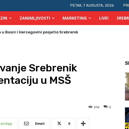
PETAK, 7 AUGUSTA, 2026
PR
ZIN
ZANIMLJIVOSTI
MARKETING
LIVE!
SREBR
 požara u TK
S
avanje Srebrenik
entaciju u MSŠ
216
0
atsApp
Email
X