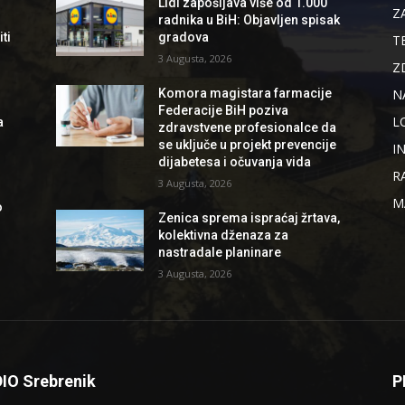
Lidl zapošljava više od 1.000
Z
radnika u BiH: Objavljen spisak
ti
gradova
T
3 Augusta, 2026
Z
N
Komora magistara farmacije
Federacije BiH poziva
L
a
zdravstvene profesionalce da
se uključe u projekt prevencije
I
dijabetesa i očuvanja vida
R
3 Augusta, 2026
M
o
Zenica sprema ispraćaj žrtava,
kolektivna dženaza za
nastradale planinare
3 Augusta, 2026
IO Srebrenik
P