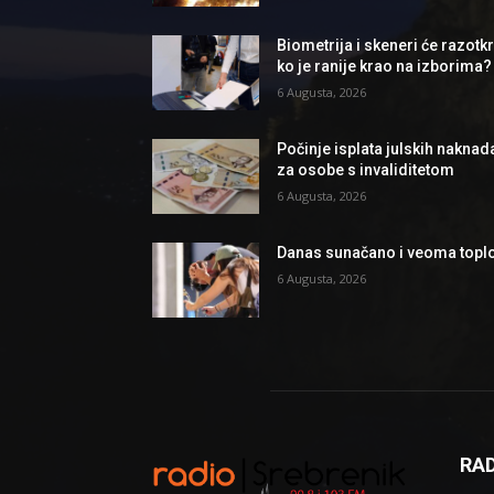
Biometrija i skeneri će razotkri
ko je ranije krao na izborima?
6 Augusta, 2026
Počinje isplata julskih naknad
za osobe s invaliditetom
6 Augusta, 2026
Danas sunačano i veoma topl
6 Augusta, 2026
RAD