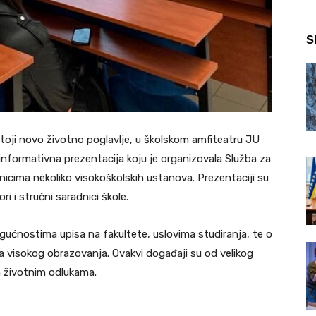
S
toji novo životno poglavlje, u školskom amfiteatru JU
informativna prezentacija koju je organizovala Služba za
nicima nekoliko visokoškolskih ustanova. Prezentaciji su
ri i stručni saradnici škole.
ogućnostima upisa na fakultete, uslovima studiranja, te o
ka
visokog obrazovanja. Ovakvi događaji su od velikog
m životnim odlukama.