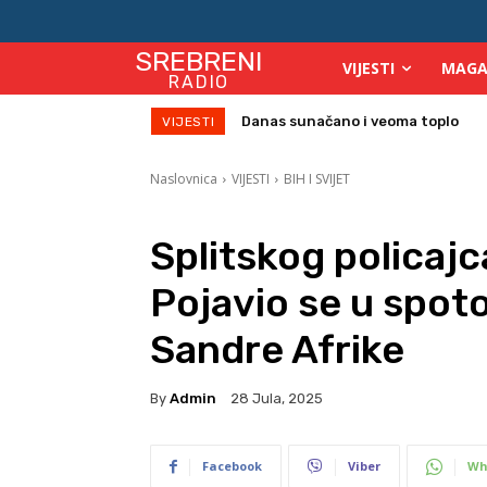
SREBRENI
VIJESTI
MAGA
RADIO
Na Starom gradu Srebreniku veče
VIJESTI
Naslovnica
VIJESTI
BIH I SVIJET
Splitskog policajc
Pojavio se u spot
Sandre Afrike
By
Admin
28 Jula, 2025
Facebook
Viber
Wh