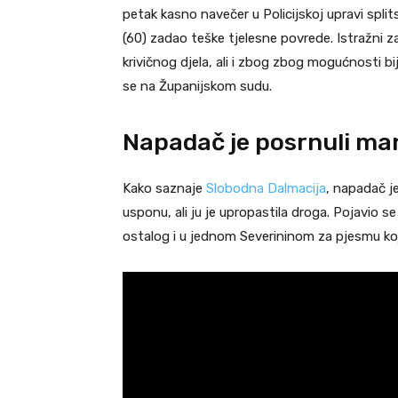
petak kasno navečer u Policijskoj upravi spl
(60) zadao teške tjelesne povrede. Istražni 
krivičnog djela, ali i zbog zbog mogućnosti b
se na Županijskom sudu.
Napadač je posrnuli m
Kako saznaje
Slobodna Dalmacija
, napadač je
usponu, ali ju je upropastila droga. Pojavio s
ostalog i u jednom Severininom za pjesmu koja