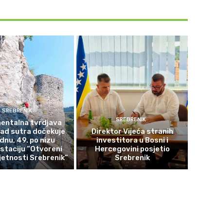
SREBRENIK
SREBRENIK
ntalna tvrdjava
rad sutra dočekuje
Direktor Vijeća stranih
ednu, 49. po nizu
investitora u Bosni i
staciju “Otvoreni
Hercegovini posjetio
etnosti Srebrenik”
Srebrenik