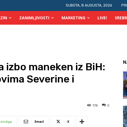
SUBOTA, 8 AUGUSTA, 2026
PR
ZIN
ZANIMLJIVOSTI
MARKETING
LIVE!
SREBR
ras počinje OGUS
N
a izbo maneken iz BiH:
ovima Severine i
178
0
atsApp
Email
X