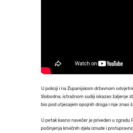
U policiji i na Županijskom državnom odvjetn
Slobodna, istražnom sudiji iskazao žaljenje 
bio pod utjecajem opojnih droga i nije znao št
U petak kasno navečer je priveden u zgradu P
počinjenja krivičnih djela iznude i protuprav