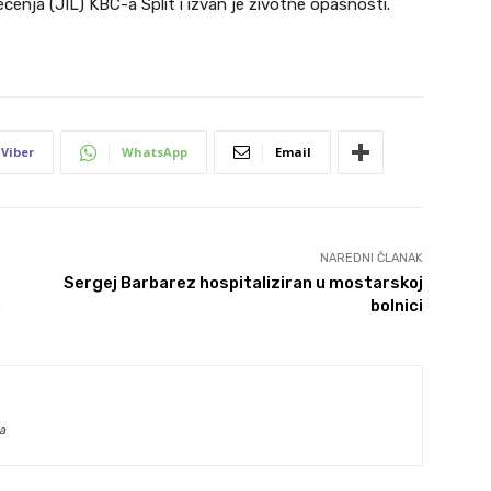
ečenja (JIL) KBC-a Split i izvan je životne opasnosti.
Viber
WhatsApp
Email
NAREDNI ČLANAK
Sergej Barbarez hospitaliziran u mostarskoj
a
bolnici
a