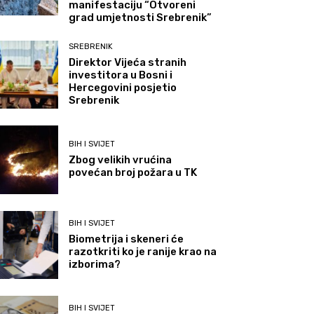
manifestaciju “Otvoreni
grad umjetnosti Srebrenik”
SREBRENIK
Direktor Vijeća stranih
investitora u Bosni i
Hercegovini posjetio
Srebrenik
BIH I SVIJET
Zbog velikih vrućina
povećan broj požara u TK
BIH I SVIJET
Biometrija i skeneri će
razotkriti ko je ranije krao na
izborima?
BIH I SVIJET