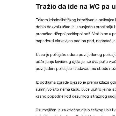
Tražio da ide na WC pa 
Tokom kriminalističkog istraživanja policajca k
dobio dozvolu ušao je u susjednu prostoriju i
pronašao džepni preklopni nož. Vratio se u pro
napadnuti okrvavljen pao na pod, napadač je po
Uzeo je policijsku odoru povrijeđenog polica
počinjenju krivičnog djela jer se dva puta vra
povrijeđeni policajac i zadavao mu ubode no
Iz podruma zgrade bježao je prema izlazu gdje su
sumnjivo što nema kapu. Juče ujutro je na is
kasno popodne kod dežurnog istražnog sudij
Osumnjičen je za krivično djelo teškog ubistva