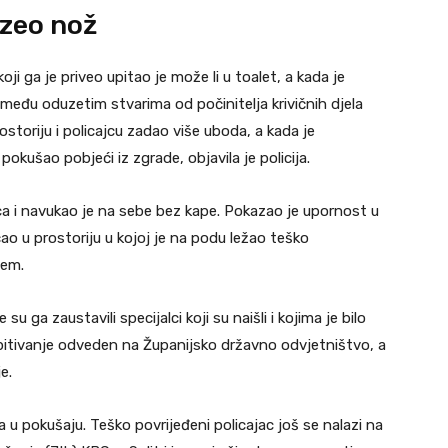
uzeo nož
oji ga je priveo upitao je može li u toalet, a kada je
 među oduzetim stvarima od počinitelja krivičnih djela
storiju i policajcu zadao više uboda, a kada je
kušao pobjeći iz zgrade, objavila je policija.
jca i navukao je na sebe bez kape. Pokazao je upornost u
ćao u prostoriju u kojoj je na podu ležao teško
žem.
 ga zaustavili specijalci koji su naišli i kojima je bilo
pitivanje odveden na Županijsko državno odvjetništvo, a
e.
 u pokušaju. Teško povrijeđeni policajac još se nalazi na