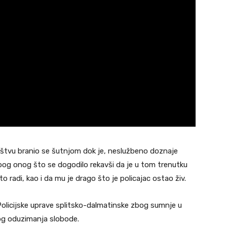
ištvu branio se šutnjom dok je, neslužbeno doznaje
zbog onog što se dogodilo rekavši da je u tom trenutku
o radi, kao i da mu je drago što je policajac ostao živ.
olicijske uprave splitsko-dalmatinske zbog sumnje u
nog oduzimanja slobode.