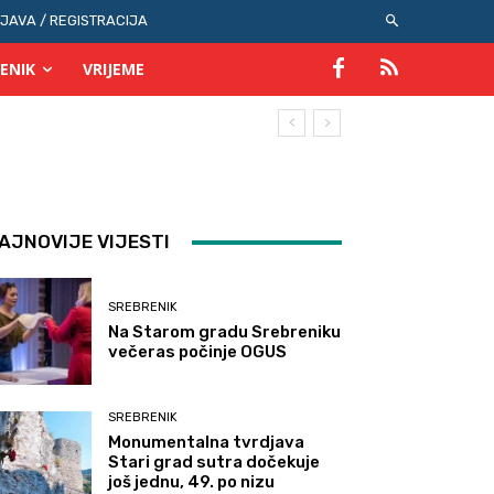
IJAVA / REGISTRACIJA
ENIK
VRIJEME
AJNOVIJE VIJESTI
SREBRENIK
Na Starom gradu Srebreniku
večeras počinje OGUS
SREBRENIK
Monumentalna tvrdjava
Stari grad sutra dočekuje
još jednu, 49. po nizu