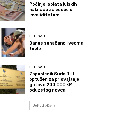
Počinje isplata julskih
naknada za osobe s
invaliditetom
BIH I SVIJET
Danas sunačano i veoma
toplo
BIH I SVIJET
Zaposlenik Suda BiH
optužen za prisvajanje
gotovo 200.000 KM
oduzetog novca
Učitati više