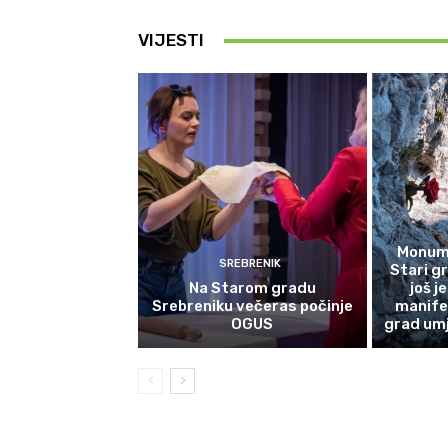
VIJESTI
Monume
SREBRENIK
Stari g
Na Starom gradu
još j
Srebreniku večeras počinje
manife
OGUS
grad umj