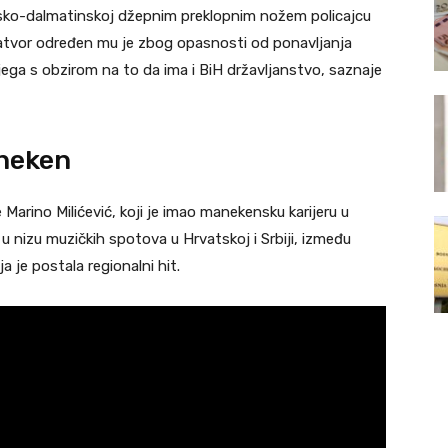
itsko-dalmatinskoj džepnim preklopnim nožem policajcu
zatvor određen mu je zbog opasnosti od ponavljanja
ijega s obzirom na to da ima i BiH državljanstvo, saznaje
aneken
 Marino Milićević, koji je imao manekensku karijeru u
e u nizu muzičkih spotova u Hrvatskoj i Srbiji, između
 je postala regionalni hit.