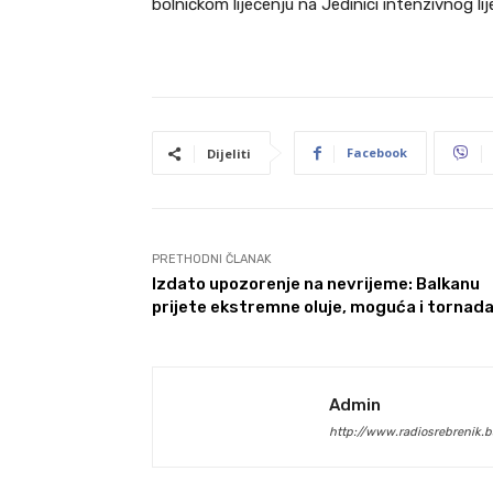
bolničkom liječenju na Jedinici intenzivnog lij
Facebook
Dijeliti
PRETHODNI ČLANAK
Izdato upozorenje na nevrijeme: Balkanu
prijete ekstremne oluje, moguća i tornad
Admin
http://www.radiosrebrenik.b