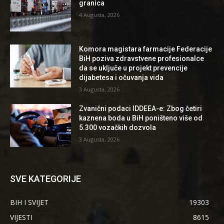
granica
4 Augusta, 2026
Komora magistara farmacije Federacije
BiH poziva zdravstvene profesionalce
da se uključe u projekt prevencije
dijabetesa i očuvanja vida
3 Augusta, 2026
Zvanični podaci IDDEEA-e: Zbog četiri
kaznena boda u BiH poništeno više od
5.300 vozačkih dozvola
3 Augusta, 2026
SVE KATEGORIJE
BIH I SVIJET
19303
VIJESTI
8615