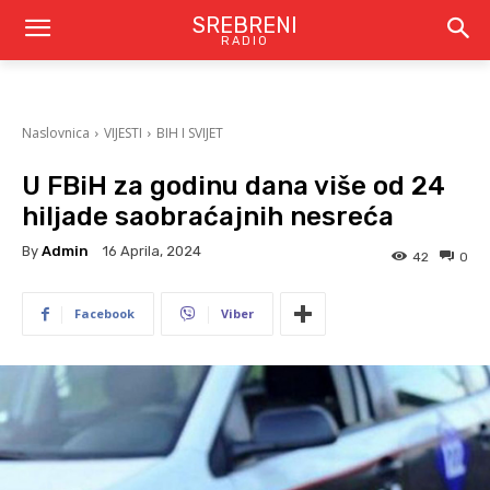
SREBRENI
RADIO
Naslovnica
VIJESTI
BIH I SVIJET
U FBiH za godinu dana više od 24
hiljade saobraćajnih nesreća
By
Admin
16 Aprila, 2024
42
0
Facebook
Viber