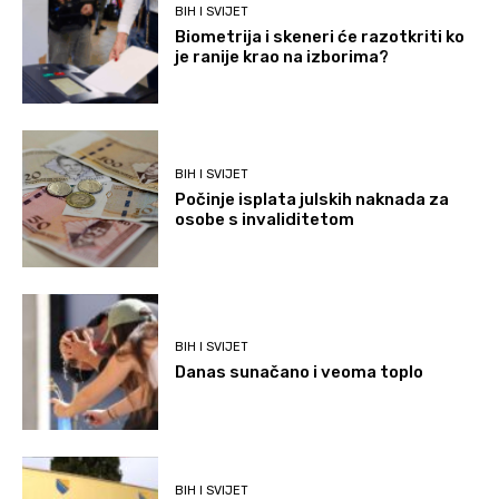
BIH I SVIJET
Biometrija i skeneri će razotkriti ko
je ranije krao na izborima?
BIH I SVIJET
Počinje isplata julskih naknada za
osobe s invaliditetom
BIH I SVIJET
Danas sunačano i veoma toplo
BIH I SVIJET