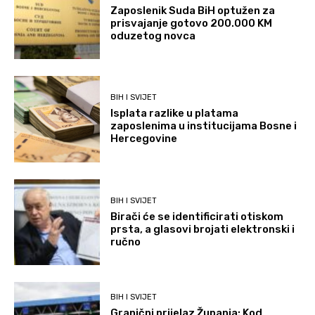
Zaposlenik Suda BiH optužen za
prisvajanje gotovo 200.000 KM
oduzetog novca
BIH I SVIJET
Isplata razlike u platama
zaposlenima u institucijama Bosne i
Hercegovine
BIH I SVIJET
Birači će se identificirati otiskom
prsta, a glasovi brojati elektronski i
ručno
BIH I SVIJET
Granični prijelaz Županja: Kod