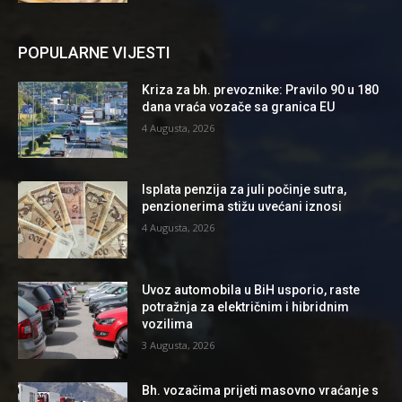
POPULARNE VIJESTI
Kriza za bh. prevoznike: Pravilo 90 u 180
dana vraća vozače sa granica EU
4 Augusta, 2026
Isplata penzija za juli počinje sutra,
penzionerima stižu uvećani iznosi
4 Augusta, 2026
Uvoz automobila u BiH usporio, raste
potražnja za električnim i hibridnim
vozilima
3 Augusta, 2026
Bh. vozačima prijeti masovno vraćanje s