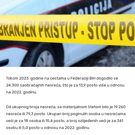
Tokom 2023. godine na cestama u Federaciji BiH dogodilo se
24.300 saobraćajnih nesreća, što je za 13,9 posto više u odnosu
na 2022. godinu.
Od ukupnog broja nesreća, sa materijalnom štetom bilo je 19.260
nesreća ili 79,3 posto. Ukupan broj poginulih osoba u nesrećama
veći je za 18 osoba ili 15,4 posto, a broj ozlijeđenih veći je za 341
osobu ili 5,0 posto u odnosu na 2022. godinu.