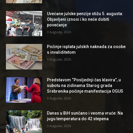
Uvećane julske penzije stižu 5. augusta:
Objavljeni iznosi i ko neće dobiti
povećanje
3 Augusta, 2026
Počinje isplata julskih naknada za osobe
s invaliditetom
6 Augusta, 2026
Predstavom “Posljednji čas klavira”, u
subotu na zidinama Starog grada
Srebrenika počinje manifestacija OGUS
3 Augusta, 2026
Danas u BiH sunčano i veoma vruće: Na
jugu temperatura do 42 stepena
3 Augusta, 2026