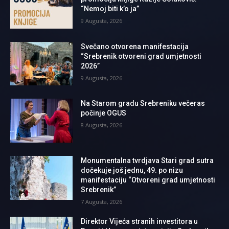
“Nemoj biti k’o ja”
9 Augusta, 2026
Svečano otvorena manifestacija
“Srebrenik otvoreni grad umjetnosti
2026”
9 Augusta, 2026
Na Starom gradu Srebreniku večeras
počinje OGUS
8 Augusta, 2026
Monumentalna tvrdjava Stari grad sutra
dočekuje još jednu, 49. po nizu
manifestaciju “Otvoreni grad umjetnosti
Srebrenik”
7 Augusta, 2026
Direktor Vijeća stranih investitora u