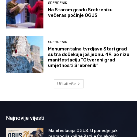
SREBRENIK
Na Starom gradu Srebreniku
večeras počinje OGUS
SREBRENIK
Monumentalna tvrdjava Stari grad
sutra dočekuje još jednu, 49. po nizu
manifestaciju “Otvoreni grad
umjetnosti Srebrenik”
Učitati više
Najnovije vijesti
Manifestacija OGUS: U ponedjeljak
promocija knjige Razije Čolaković: