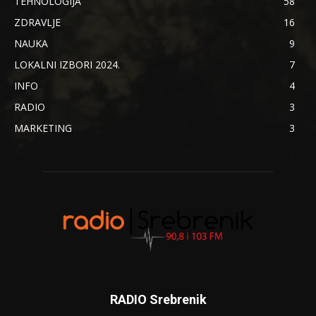
TEHNOLOGIJA
58
ZDRAVLJE
16
NAUKA
9
LOKALNI IZBORI 2024.
7
INFO
4
RADIO
3
MARKETING
3
RADIO Srebrenik