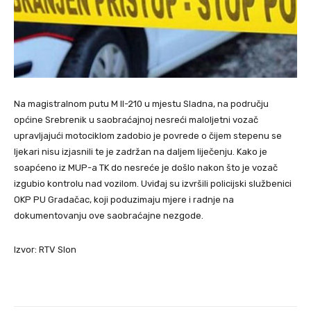
Na magistralnom putu M II-210 u mjestu Sladna, na području
općine Srebrenik u saobraćajnoj nesreći maloljetni vozač
upravljajući motociklom zadobio je povrede o čijem stepenu se
ljekari nisu izjasnili te je zadržan na daljem liječenju. Kako je
soapćeno iz MUP-a TK do nesreće je došlo nakon što je vozač
izgubio kontrolu nad vozilom. Uviđaj su izvršili policijski službenici
OKP PU Gradačac, koji poduzimaju mjere i radnje na
dokumentovanju ove saobraćajne nezgode.
Izvor: RTV Slon