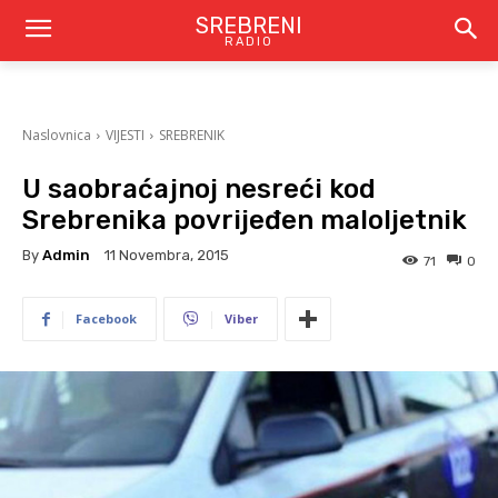
SREBRENI
RADIO
Naslovnica
VIJESTI
SREBRENIK
U saobraćajnoj nesreći kod
Srebrenika povrijeđen maloljetnik
By
Admin
11 Novembra, 2015
71
0
Facebook
Viber