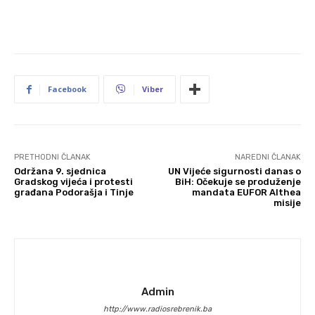
Facebook
Viber
PRETHODNI ČLANAK
NAREDNI ČLANAK
Održana 9. sjednica
UN Vijeće sigurnosti danas o
Gradskog vijeća i protesti
BiH: Očekuje se produženje
građana Podorašja i Tinje
mandata EUFOR Althea
misije
Admin
http://www.radiosrebrenik.ba