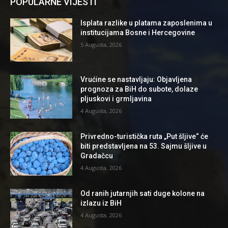
POPULARNE VIJESTI
Isplata razlike u platama zaposlenima u
institucijama Bosne i Hercegovine
5 Augusta, 2026
Vrućine se nastavljaju: Objavljena
prognoza za BiH do subote, dolaze
pljuskovi i grmljavina
4 Augusta, 2026
Privredno-turistička ruta „Put šljive“ će
biti predstavljena na 53. Sajmu šljive u
Gradačcu
4 Augusta, 2026
Od ranih jutarnjih sati duge kolone na
izlazu iz BiH
4 Augusta, 2026