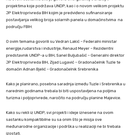
projektima koje podržava UNDP, kao i o novom velikom projektu
JP Elektroprivreda BIH kojim je predviđeno sufinansiranje
postavljanja velikog broja solarnih panela u domaćinstvima na
području FBIH:
O ovim temama govorili su Vedran Lakić – Federalni ministar
energije,rudarstva i industrije, Renaud Meyer – Rezidentni
predstavnik UNDP-a u BIH, Sanel Buljubašić – Generalni direktor
JP Elektroprivreda BIH, Zijad Lugavić – Gradonačelnik Tuzle te
domaćin Adnan Bjelić – Gradonačelnik Srebrenika
Kako je planirano, posebna saradnja između Tuzle i Srebrenika u
narednim godinama trebala bi biti uspostavljena na poljima
turizma i poljoprivrede, naročito na području planine Majevice.
Kako su rekli iz UNDP, svi projekti i ideje iznesene na ovom
sastanku kompaktibilne su sa onim što je misija ove
međunarodne organizacije i podrška u realizaciji ne bi trebala
izostati.