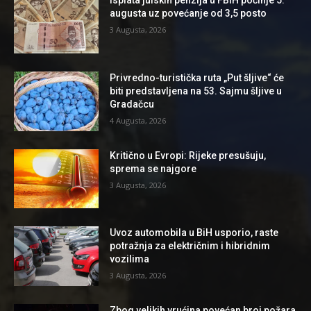
Isplata julskih penzija u FBiH počinje 5.
augusta uz povećanje od 3,5 posto
3 Augusta, 2026
Privredno-turistička ruta „Put šljive“ će
biti predstavljena na 53. Sajmu šljive u
Gradačcu
4 Augusta, 2026
Kritično u Evropi: Rijeke presušuju,
sprema se najgore
3 Augusta, 2026
Uvoz automobila u BiH usporio, raste
potražnja za električnim i hibridnim
vozilima
3 Augusta, 2026
Zbog velikih vrućina povećan broj požara