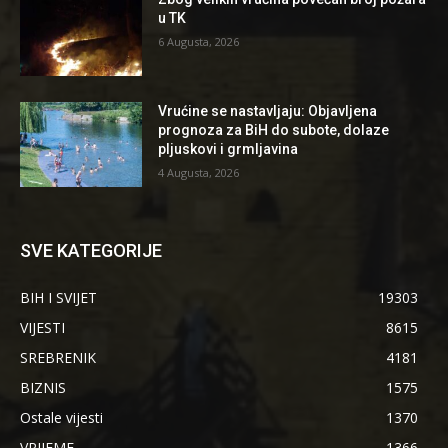
u TK
6 Augusta, 2026
Vrućine se nastavljaju: Objavljena
prognoza za BiH do subote, dolaze
pljuskovi i grmljavina
4 Augusta, 2026
SVE KATEGORIJE
BIH I SVIJET
19303
VIJESTI
8615
SREBRENIK
4181
BIZNIS
1575
Ostale vijesti
1370
VRIJEME
1366