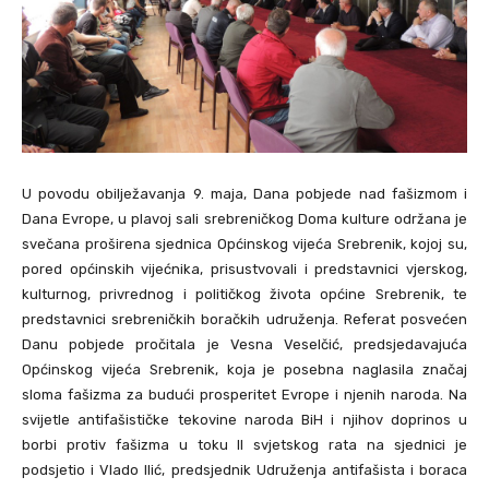
U povodu obilježavanja 9. maja, Dana pobjede nad fašizmom i
Dana Evrope, u plavoj sali srebreničkog Doma kulture održana je
svečana proširena sjednica Općinskog vijeća Srebrenik, kojoj su,
pored općinskih vijećnika, prisustvovali i predstavnici vjerskog,
kulturnog, privrednog i političkog života općine Srebrenik, te
predstavnici srebreničkih boračkih udruženja. Referat posvećen
Danu pobjede pročitala je Vesna Veselčić, predsjedavajuća
Općinskog vijeća Srebrenik, koja je posebna naglasila značaj
sloma fašizma za budući prosperitet Evrope i njenih naroda. Na
svijetle antifašističke tekovine naroda BiH i njihov doprinos u
borbi protiv fašizma u toku II svjetskog rata na sjednici je
podsjetio i Vlado Ilić, predsjednik Udruženja antifašista i boraca