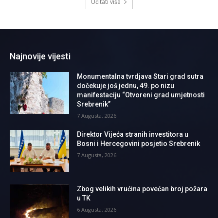
Učitati više
Najnovije vijesti
Monumentalna tvrdjava Stari grad sutra
dočekuje još jednu, 49. po nizu
manifestaciju “Otvoreni grad umjetnosti
Srebrenik”
7 Augusta, 2026
Direktor Vijeća stranih investitora u
Bosni i Hercegovini posjetio Srebrenik
7 Augusta, 2026
Zbog velikih vrućina povećan broj požara
u TK
6 Augusta, 2026