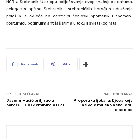
NOR-a Srebrenik. U sklopu obilježavanja ovog značajnog datuma,
delegacija općine Srebrenik i srebreničkih boračkih udruženja
položila je cvijeće na centralni šehidski spomenik i spomen-
kosturnicu poginulim antifašistima u toku II svjetskog rata.
Facebook
Viber
PRETHODNI ČLANAK
NAREDNI ČLANAK
Jasmin Hasić briljirao u
Preporuka ljekara: Djeca koja
baražu – BiH dominirala u ZG
ne vole mlijeko neka jedu
sladoled