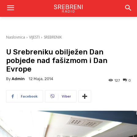
SREBRENI
RADIO
Naslovnica
VIJESTI
SREBRENIK
U Srebreniku obilježen Dan
pobjede nad fašizmom i Dan
Evrope
By
Admin
12 Maja, 2014
127
0
Facebook
Viber