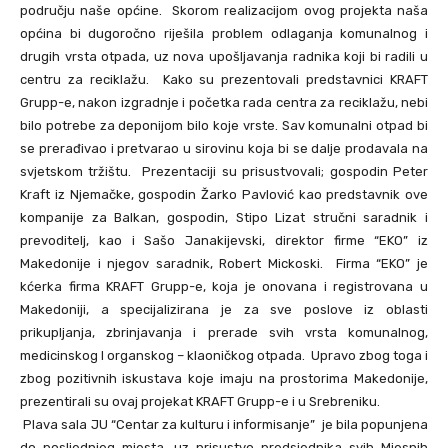
području naše općine. Skorom realizacijom ovog projekta naša
općina bi dugoročno riješila problem odlaganja komunalnog i
drugih vrsta otpada, uz nova upošljavanja radnika koji bi radili u
centru za reciklažu. Kako su prezentovali predstavnici KRAFT
Grupp-e, nakon izgradnje i početka rada centra za reciklažu, nebi
bilo potrebe za deponijom bilo koje vrste. Sav komunalni otpad bi
se prerađivao i pretvarao u sirovinu koja bi se dalje prodavala na
svjetskom tržištu. Prezentaciji su prisustvovali; gospodin Peter
Kraft iz Njemačke, gospodin Žarko Pavlović kao predstavnik ove
kompanije za Balkan, gospodin, Stipo Lizat stručni saradnik i
prevoditelj, kao i Sašo Janakijevski, direktor firme “EKO” iz
Makedonije i njegov saradnik, Robert Mickoski. Firma “EKO” je
kćerka firma KRAFT Grupp-e, koja je onovana i registrovana u
Makedoniji, a specijalizirana je za sve poslove iz oblasti
prikupljanja, zbrinjavanja i prerade svih vrsta komunalnog,
medicinskog I organskog – klaoničkog otpada. Upravo zbog toga i
zbog pozitivnih iskustava koje imaju na prostorima Makedonije,
prezentirali su ovaj projekat KRAFT Grupp-e i u Srebreniku.
Plava sala JU “Centar za kulturu i informisanje” je bila popunjena
do posljednjeg mjesta, uz prisustvo predsjednika svih Mjesnih