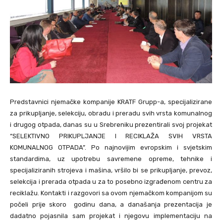
Predstavnici njemačke kompanije KRATF Grupp-a, specijalizirane
za prikupljanje, selekciju, obradu i preradu svih vrsta komunalnog
i drugog otpada, danas su u Srebreniku prezentirali svoj projekat
“SELEKTIVNO PRIKUPLJANJE I RECIKLAŽA SVIH VRSTA
KOMUNALNOG OTPADA”. Po najnovijim evropskim i svjetskim
standardima, uz upotrebu savremene opreme, tehnike i
specijaliziranih strojeva i mašina, vršilo bi se prikupljanje, prevoz,
selekcija i prerada otpada u za to posebno izgrađenom centru za
reciklažu. Kontakti i razgovori sa ovom njemačkom kompanijom su
počeli prije skoro godinu dana, a današanja prezentacija je
dadatno pojasnila sam projekat i njegovu implementaciju na