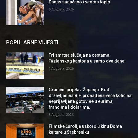
Danas sunačano i veoma toplo
6 Augusta, 2026
POPULARNE VIJESTI
Tri smrtna slučaja na cestama
Tuzlanskog kantona u samo dva dana
1 Augusta, 2026
Granični prijelaz Županja: Kod
državljanina BiH pronađena veća količina
neprijavljene gotovine u eurima,
francima i dolarima.
5 Augusta, 2026
Filmske čarolije uskoro u kinu Doma
kulture u Srebreniku