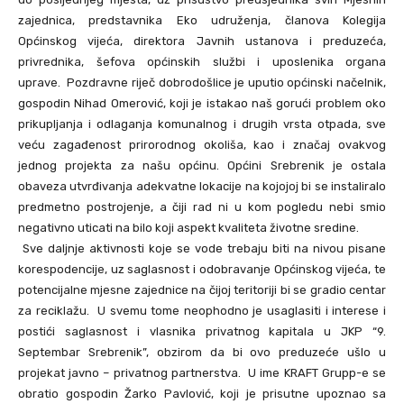
zajednica, predstavnika Eko udruženja, članova Kolegija
Općinskog vijeća, direktora Javnih ustanova i preduzeća,
privrednika, šefova općinskih službi i uposlenika organa
uprave. Pozdravne riječ dobrodošlice je uputio općinski načelnik,
gospodin Nihad Omerović, koji je istakao naš gorući problem oko
prikupljanja i odlaganja komunalnog i drugih vrsta otpada, sve
veću zagađenost prirorodnog okoliša, kao i značaj ovakvog
jednog projekta za našu općinu. Općini Srebrenik je ostala
obaveza utvrđivanja adekvatne lokacije na kojojoj bi se instaliralo
predmetno postrojenje, a čiji rad ni u kom pogledu nebi smio
negativno uticati na bilo koji aspekt kvaliteta životne sredine.
Sve daljnje aktivnosti koje se vode trebaju biti na nivou pisane
korespodencije, uz saglasnost i odobravanje Općinskog vijeća, te
potencijalne mjesne zajednice na čijoj teritoriji bi se gradio centar
za reciklažu. U svemu tome neophodno je usaglasiti i interese i
postići saglasnost i vlasnika privatnog kapitala u JKP “9.
Septembar Srebrenik”, obzirom da bi ovo preduzeće ušlo u
projekat javno – privatnog partnerstva. U ime KRAFT Grupp-e se
obratio gospodin Žarko Pavlović, koji je prisutne upoznao sa