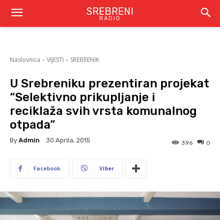
SREBRENI
RADIO
Naslovnica
VIJESTI
SREBRENIK
U Srebreniku prezentiran projekat
“Selektivno prikupljanje i
reciklaža svih vrsta komunalnog
otpada”
By
Admin
30 Aprila, 2015
396
0
Facebook
Viber