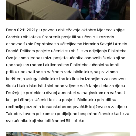
Dana 02.11.2021.g u povodu obilježavnja oktobra Mjeseca knjige
Gradsku biblioteku Srebrenik posjetili su učenici II razreda
osnovne škole Rapatnica sa učiteljicama Nermina Kavgić i Arnela
Drapić. Prilikom posjete učenici su obišli sva odjeljenja Biblioteke.
Ovo je samo jedna u nizu posjeta učenika osnovnih škola koji se
upoznaju sa radom i aktivnostima Biblioteke, učenici su imali
priliku upoznati se sa načinom rada biblioteke, sa pravilama
korištenja usluga biblioteke i sa lektirskim izdanjima za osnovnu
školu i kako iskoristiti slobodno vrijeme na čitanje djela za djecu.
Družnje je proteklo u divnoj atmosferi sa naglaskom na važnost
knjige i čitanja. Učenici koji su posjetili Biblioteku priredili su
recitacije poznatih bosanskohercegovačkih književnika za djecu.
Također, i ovom prilikom su podijeljene besplatne članske karte za
sve učenike koji nisu bili članovi Biblioteke.