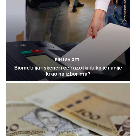
BIH I SVIJET
Biometrija i skeneri će razotkriti ko je ranije
krao na izborima?