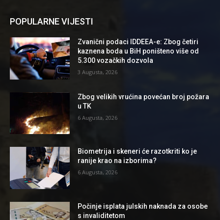
POPULARNE VIJESTI
Zvanični podaci IDDEEA-e: Zbog četiri
kaznena boda u BiH poništeno više od
5.300 vozačkih dozvola
3 Augusta, 2026
Zbog velikih vrućina povećan broj požara
u TK
6 Augusta, 2026
Biometrija i skeneri će razotkriti ko je
ranije krao na izborima?
6 Augusta, 2026
Počinje isplata julskih naknada za osobe
s invaliditetom