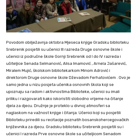
Povodom obilježavnja oktobra Mjeseca knjige Gradsku biblioteku
Srebrenik posjetili su učenici III razreda Druge osnovne škole i
učenici iz područne škole Gornji Srebrenik od I do IV razreda i
učiteljice Senada Selmanović, Alisa Imamović , Arnela Jašarević,
Miralem Mujić, školskom bibliotekarkom Minom Adrović i
direktorom Druge osnovne škole Dževadom Ferhatovićem . Ovo je
samo jedna u nizu posjeta učenika osnovnih škola koji se
upoznaju sa radom i aktivnostima Biblioteke, učenici su imali
priliku i razgovarati kako iskoristiti slobodno vrijeme na čitanje
djela za djecu. Družnje je proteklo u divnoj atmosferi sa
naglaskom na važnost knjige i čitanja. Učenici koji su posjetili
Biblioteku priredili su recitacije poznatih bosanskohercegovačkih
književnika za djecu. Gradsku biblioteku Srebrenik posjetili su i
učenici I razreda Prve osnovne škole sa učiteljicom Senadom