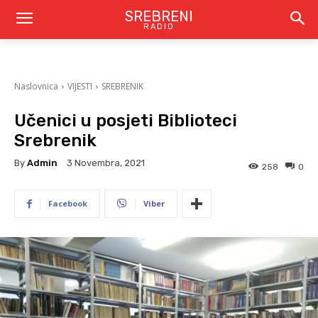
SREBRENI
RADIO
Naslovnica
VIJESTI
SREBRENIK
Učenici u posjeti Biblioteci
Srebrenik
By
Admin
3 Novembra, 2021
258
0
Facebook
Viber