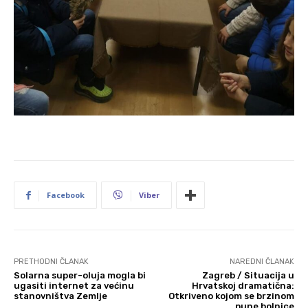
Facebook
Viber
PRETHODNI ČLANAK
NAREDNI ČLANAK
Solarna super-oluja mogla bi
Zagreb / Situacija u
ugasiti internet za većinu
Hrvatskoj dramatična:
stanovništva Zemlje
Otkriveno kojom se brzinom
pune bolnice