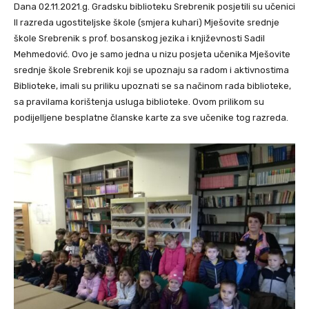
Dana 02.11.2021.g. Gradsku biblioteku Srebrenik posjetili su učenici
II razreda ugostiteljske škole (smjera kuhari) Mješovite srednje
škole Srebrenik s prof. bosanskog jezika i književnosti Sadil
Mehmedović. Ovo je samo jedna u nizu posjeta učenika Mješovite
srednje škole Srebrenik koji se upoznaju sa radom i aktivnostima
Biblioteke, imali su priliku upoznati se sa načinom rada biblioteke,
sa pravilama korištenja usluga biblioteke. Ovom prilikom su
podijelljene besplatne članske karte za sve učenike tog razreda.