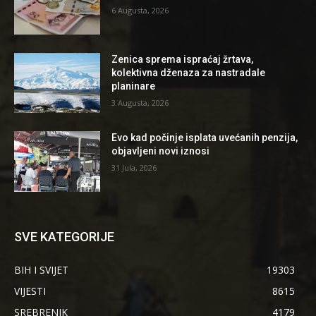
6 Augusta, 2026
Zenica sprema ispraćaj žrtava,
kolektivna dženaza za nastradale
planinare
3 Augusta, 2026
Evo kad počinje isplata uvećanih penzija,
objavljeni novi iznosi
31 Jula, 2026
SVE KATEGORIJE
BIH I SVIJET
19303
VIJESTI
8615
SREBRENIK
4179