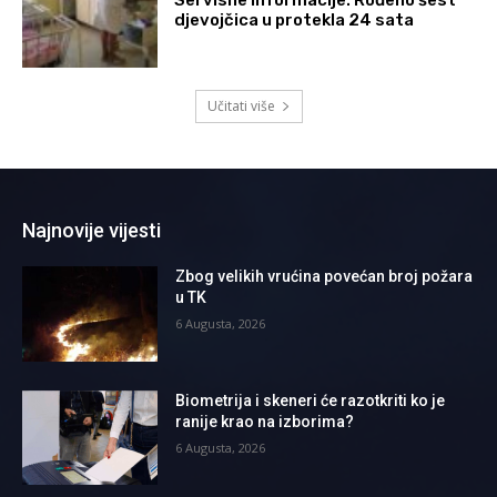
Servisne informacije: Rođeno šest
djevojčica u protekla 24 sata
Učitati više
Najnovije vijesti
Zbog velikih vrućina povećan broj požara
u TK
6 Augusta, 2026
Biometrija i skeneri će razotkriti ko je
ranije krao na izborima?
6 Augusta, 2026