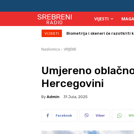
SREBRENI
VIJESTI
MAGA
RADIO
Počinje isplata julskih naknada za
VIJESTI
Naslovnica
VRIJEME
Umjereno oblačno
Hercegovini
By
Admin
31 Jula, 2025
Facebook
Viber
Wh