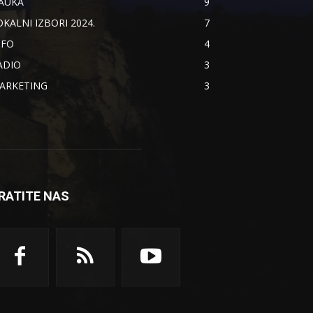
AUKA
9
OKALNI IZBORI 2024.
7
NFO
4
ADIO
3
ARKETING
3
RATITE NAS