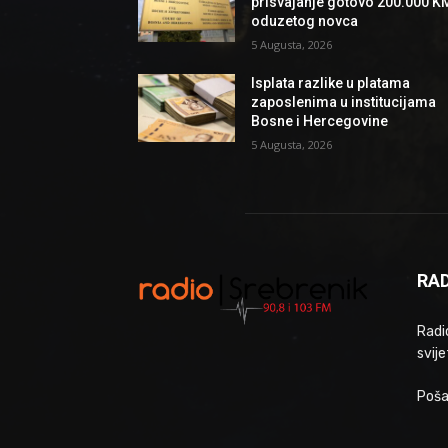
prisvajanje gotovo 200.000 K
oduzetog novca
5 Augusta, 2026
Isplata razlike u platama
zaposlenima u institucijama
Bosne i Hercegovine
5 Augusta, 2026
RAD
Radio
svije
Poša