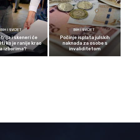
BIH I SVIJET
BIH I SVIJET
rija i skeneri će
Počinje isplata julskih
ti ko je ranije krao
naknada za osobe s
a izborima?
invaliditetom