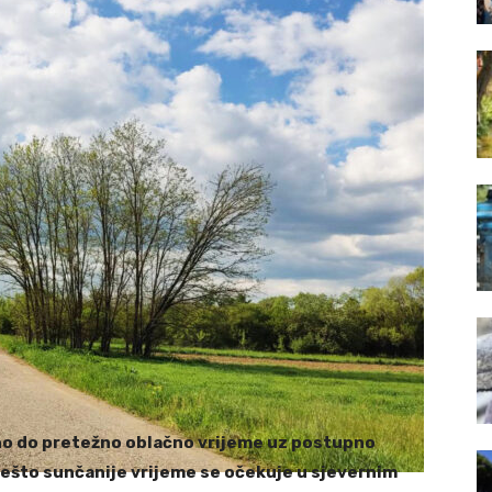
no do pretežno oblačno vrijeme uz postupno
ešto sunčanije vrijeme se očekuje u sjevernim