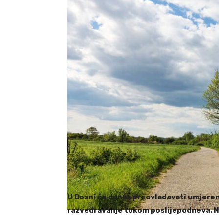
U Bosni će danas preovladavati umjere
razvedravanje tokom poslijepodneva. N