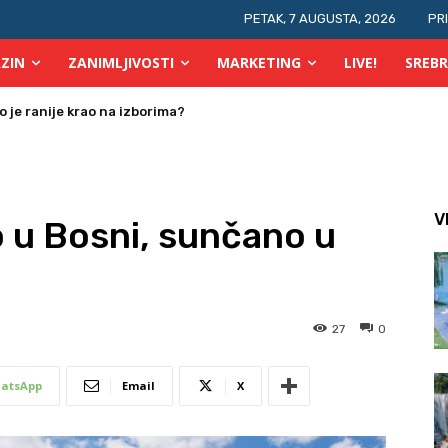
PETAK, 7 AUGUSTA, 2026
PR
ZIN
ZANIMLJIVOSTI
MARKETING
LIVE!
SREBR
 osobe s invaliditetom
V
 u Bosni, sunčano u
27
0
atsApp
Email
X