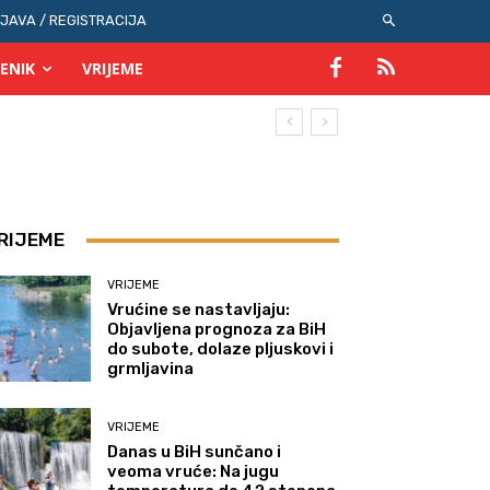
IJAVA / REGISTRACIJA
ENIK
VRIJEME
RIJEME
VRIJEME
Vrućine se nastavljaju:
Objavljena prognoza za BiH
do subote, dolaze pljuskovi i
grmljavina
VRIJEME
Danas u BiH sunčano i
veoma vruće: Na jugu