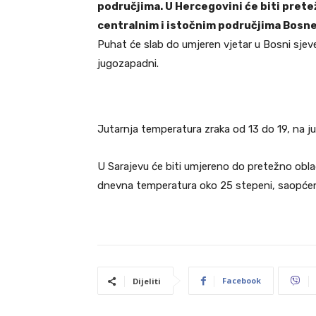
područjima. U Hercegovini će biti pret
centralnim i istočnim područjima Bosne
Puhat će slab do umjeren vjetar u Bosni sjever
jugozapadni.
Jutarnja temperatura zraka od 13 do 19, na j
U Sarajevu će biti umjereno do pretežno obla
dnevna temperatura oko 25 stepeni, saopćen
Facebook
Dijeliti