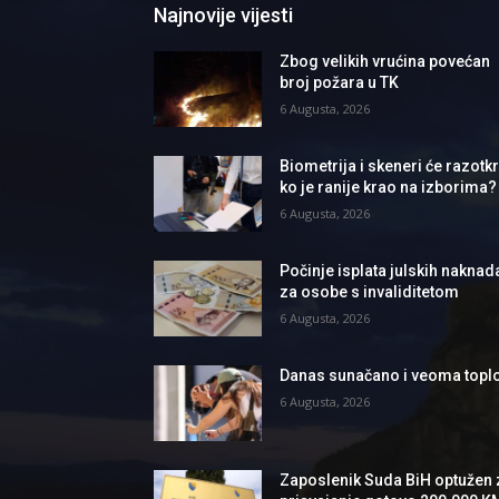
Najnovije vijesti
Zbog velikih vrućina povećan
broj požara u TK
6 Augusta, 2026
Biometrija i skeneri će razotkri
ko je ranije krao na izborima?
6 Augusta, 2026
Počinje isplata julskih naknad
za osobe s invaliditetom
6 Augusta, 2026
Danas sunačano i veoma topl
6 Augusta, 2026
Zaposlenik Suda BiH optužen 