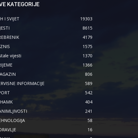
VE KATEGORIJE
H I SVIJET
19303
JESTI
8615
REBRENIK
4179
IZNIS
1575
tale vijesti
1370
RIJEME
1366
AGAZIN
806
ERVISNE INFORMACIJE
589
PORT
542
IHAMK
404
ANIMLJIVOSTI
241
EHNOLOGIJA
58
DRAVLJE
16