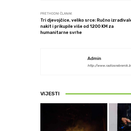
PRETHODNI ČLANAK
Tri djevojčice, veliko srce: Ručno izrađival
nakit i prikupile više od 1200 KM za
humanitarne svrhe
Admin
http://www.radiosrebrenik.b
VIJESTI