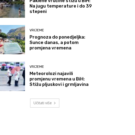
Paklene vrućine stižu u BiH:
Na jugu temperature i do 39
stepeni
VRIJEME
Prognoza do ponedjeljka:
Sunce danas, a potom
promjena vremena
VRIJEME
Meteorolozi najavili
promjenu vremena u BiH:
Stižu pljuskovi i grmljavina
Učitati više