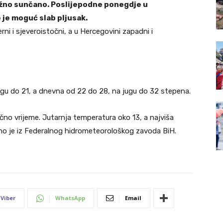
ežno sunčano. Poslijepodne ponegdje u
 je moguć slab pljusak.
ni i sjeveroistočni, a u Hercegovini zapadni i
ugu do 21, a dnevna od 22 do 28, na jugu do 32 stepena.
čno vrijeme. Jutarnja temperatura oko 13, a najviša
o je iz Federalnog hidrometeorološkog zavoda BiH.
Viber
WhatsApp
Email