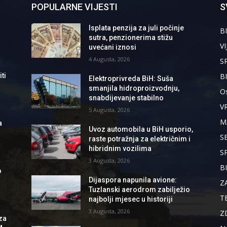
POPULARNE VIJESTI
S
Isplata penzija za juli počinje
BI
sutra, penzionerima stižu
VI
uvećani iznosi
4 Augusta, 2026
S
B
ti
Elektroprivreda BiH: Suša
smanjila hidroproizvodnju,
Os
snabdijevanje stabilno
V
5 Augusta, 2026
M
a
Uvoz automobila u BiH usporio,
S
raste potražnja za električnim i
hibridnim vozilima
S
3 Augusta, 2026
B
o
Dijaspora napunila avione:
Z
Tuzlanski aerodrom zabilježio
T
najbolji mjesec u historiji
3 Augusta, 2026
Z
za