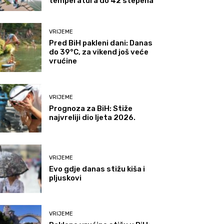
temperatura do 42 stepena
VRIJEME
Pred BiH pakleni dani: Danas
do 39°C, za vikend još veće
vrućine
VRIJEME
Prognoza za BiH: Stiže
najvreliji dio ljeta 2026.
VRIJEME
Evo gdje danas stižu kiša i
pljuskovi
VRIJEME