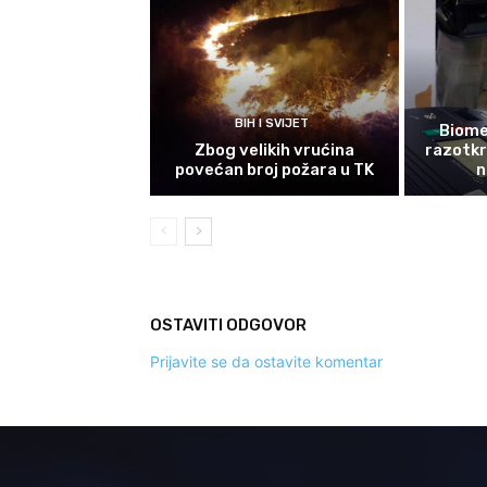
BIH I SVIJET
Biomet
Zbog velikih vrućina
razotkri
povećan broj požara u TK
n
OSTAVITI ODGOVOR
Prijavite se da ostavite komentar