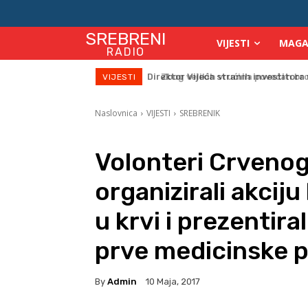
SREBRENI
VIJESTI
MAGA
RADIO
Zbog velikih vrućina povećan broj
VIJESTI
Naslovnica
VIJESTI
SREBRENIK
Volonteri Crvenog
organizirali akcij
u krvi i prezentira
prve medicinske 
By
Admin
10 Maja, 2017