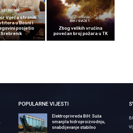
SREBRENIK
or Vijeća stranih
BIH I SVIJET
titora u Bosni i
govini posjetio
Zbog velikih vrućina
Srebrenik
povećan broj požara u TK
POPULARNE VIJESTI
S
Elektroprivreda BiH: Suša
BI
,
smanjila hidroproizvodnju,
VI
snabdijevanje stabilno