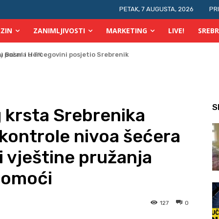
PETAK, 7 AUGUSTA, 2026
PR
ZIN
ZANIMLJIVOSTI
MARKETING
LIVE!
SREBR
 požara u TK
S
 krsta Srebrenika
u kontrole nivoa šećera
li vještine pružanja
pomoći
127
0