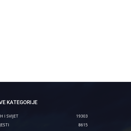
VE KATEGORIJE
H I SVIJET
19303
JESTI
8615