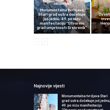
SREBRENIK
Monumentalna tvrdjava
Stari grad sutra dočekuje
Direkt
još jednu, 49. po nizu
inves
manifestaciju “Otvoreni
Herce
grad umjetnosti Srebrenik”
Najnovije vijesti
Monumentalna tvrdjava Stari
grad sutra dočekuje još jednu
49. po nizu manifestaciju
“Otvoreni grad umjetnosti