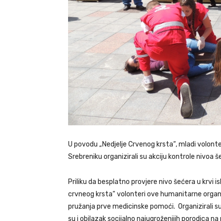
U povodu „Nedjelje Crvenog krsta“, mladi volont
Srebreniku organizirali su akciju kontrole nivoa š
Priliku da besplatno provjere nivo šećera u krvi i
crvneog krsta“ volonteri ove humanitarne organiz
pružanja prve medicinske pomoći. Organizirali su i
su i obilazak socijalno najugroženijih porodica na