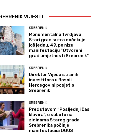
REBRENIK VIJESTI
SREBRENIK
Monumentalna tvrdjava
Stari grad sutra dočekuje
još jednu, 49. po nizu
manifestaciju “Otvoreni
grad umjetnosti Srebrenik”
SREBRENIK
Direktor Vijeća stranih
investitora u Bosni i
Hercegovini posjetio
Srebrenik
SREBRENIK
Predstavom “Posljednji čas
klavira”, u subotu na
zidinama Starog grada
Srebrenika počinje
manifestacija OGUS