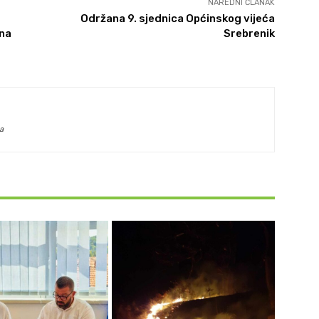
NAREDNI ČLANAK
Održana 9. sjednica Općinskog vijeća
 na
Srebrenik
a