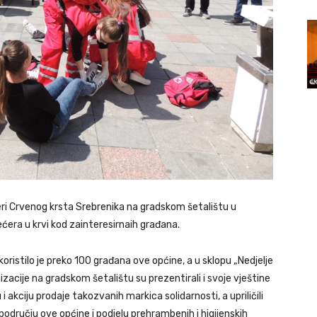
eri Crvenog krsta Srebrenika na gradskom šetalištu u
ećera u krvi kod zainteresirnaih građana.
skoristilo je preko 100 građana ove općine, a u sklopu „Nedjelje
acije na gradskom šetalištu su prezentirali i svoje vještine
 akciju prodaje takozvanih markica solidarnosti, a upriličili
 području ove općine i podjelu prehrambenih i higijenskih