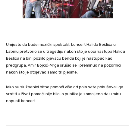
Umjesto da bude muzički spektakl, koncert Halida Bešlića u
Labinu pretvorio se u tragediju nakon što je uoči nastupa Halida
Bešlića na bini pozlilo pjevaču benda koji je nastupao kao
predgrupa. Amir Bojkić-Mrga srušio se i preminuo na pozornici
nakon što je otpjevao samo tri pjesme.
Iako su službenici hitne pomoći više od pola sata pokušavali ga
vratiti u život pomoći nije bilo, a publika je zamoljena da u miru
napusti koncert.