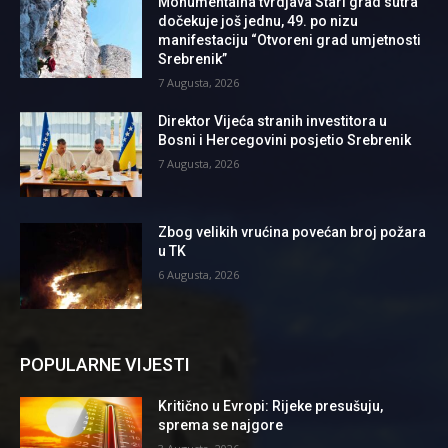
Monumentalna tvrdjava Stari grad sutra
dočekuje još jednu, 49. po nizu
manifestaciju “Otvoreni grad umjetnosti
Srebrenik”
7 Augusta, 2026
Direktor Vijeća stranih investitora u
Bosni i Hercegovini posjetio Srebrenik
7 Augusta, 2026
Zbog velikih vrućina povećan broj požara
u TK
6 Augusta, 2026
POPULARNE VIJESTI
Kritično u Evropi: Rijeke presušuju,
sprema se najgore