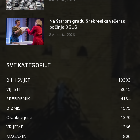
Na Starom gradu Srebreniku večeras
počinje OGUS
8 Augusta, 2026
SVE KATEGORIJE
BIH I SVIJET
19303
VIJESTI
8615
SREBRENIK
4184
BIZNIS
1575
Ostale vijesti
1370
VRIJEME
1366
MAGAZIN
806