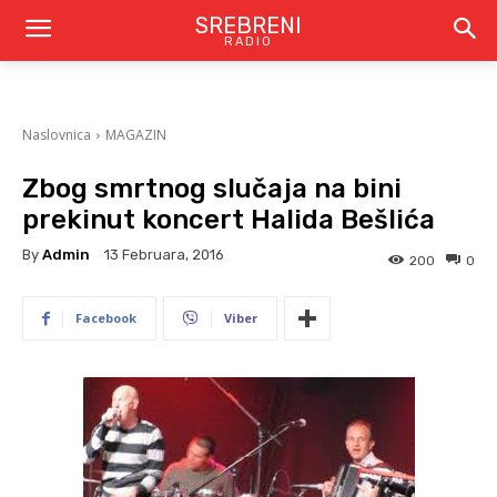
SREBRENI
RADIO
Naslovnica
MAGAZIN
Zbog smrtnog slučaja na bini
prekinut koncert Halida Bešlića
By
Admin
13 Februara, 2016
200
0
Facebook
Viber