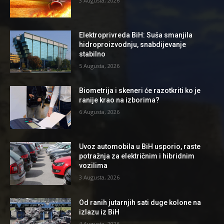
3 Augusta, 2026
Elektroprivreda BiH: Suša smanjila
hidroproizvodnju, snabdijevanje
stabilno
5 Augusta, 2026
Biometrija i skeneri će razotkriti ko je
ranije krao na izborima?
6 Augusta, 2026
Uvoz automobila u BiH usporio, raste
potražnja za električnim i hibridnim
vozilima
3 Augusta, 2026
Od ranih jutarnjih sati duge kolone na
izlazu iz BiH
4 Augusta, 2026