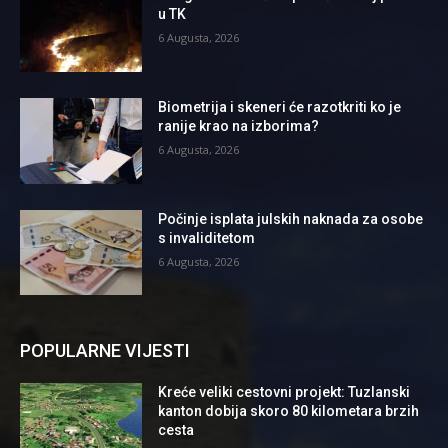
u TK
6 Augusta, 2026
Biometrija i skeneri će razotkriti ko je
ranije krao na izborima?
6 Augusta, 2026
Počinje isplata julskih naknada za osobe
s invaliditetom
6 Augusta, 2026
POPULARNE VIJESTI
Kreće veliki cestovni projekt: Tuzlanski
kanton dobija skoro 80 kilometara brzih
cesta