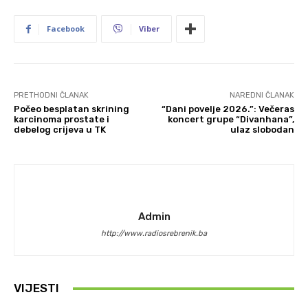
Facebook
Viber
PRETHODNI ČLANAK
NAREDNI ČLANAK
Počeo besplatan skrining
“Dani povelje 2026.”: Večeras
karcinoma prostate i
koncert grupe “Divanhana”,
debelog crijeva u TK
ulaz slobodan
Admin
http://www.radiosrebrenik.ba
VIJESTI