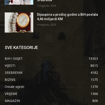
Srebrenik”
7 Augusta, 2026
Dijaspora u prošloj godini u BiH poslala
4,46 milijardi KM
4 Augusta, 2026
SVE KATEGORIJE
BIH I SVIJET
19303
VIJESTI
8615
SREBRENIK
4182
BIZNIS
1575
Ostale vijesti
1370
VRIJEME
1366
MAGAZIN
806