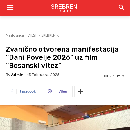
SREBRENI
RADIO
Naslovnica
VIJESTI
SREBRENIK
Zvanično otvorena manifestacija
“Dani Povelje 2026” uz film
“Bosanski vitez”
By
Admin
13 Februara, 2026
47
0
Facebook
Viber