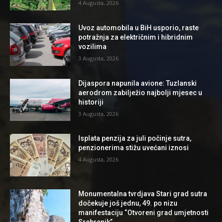
4 Augusta, 2026
Uvoz automobila u BiH usporio, raste
potražnja za električnim i hibridnim
vozilima
3 Augusta, 2026
Dijaspora napunila avione: Tuzlanski
aerodrom zabilježio najbolji mjesec u
historiji
3 Augusta, 2026
Isplata penzija za juli počinje sutra,
penzionerima stižu uvećani iznosi
4 Augusta, 2026
Monumentalna tvrdjava Stari grad sutra
dočekuje još jednu, 49. po nizu
manifestaciju “Otvoreni grad umjetnosti