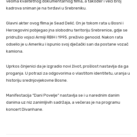
veoma kvalitetnog dokumentarnog filma, a također i veći broj
kadrova sniman je na tvrđavi u Srebreniku.
Glavni akter ovog filma je Sead Delić. On je tokom rata u Bosni i
Hercegovini pobjegao jna slobodnu teritoriju Srebrenice, gdje se
pridružio vojsci Armiji RBIH i 1995. preživio genocid. Nakon rata
odselio je u Ameriku i ispunio svoj dječački san da postane vozač
kamiona.
Uprkos činjenici da je izgradio novi život, prošlost nastavlja da ga
proganja. U potrazi za odgovorima o vlastitom identitetu, uranja u
historiju srednjovjekovne Bosne.
Manifestacija “Dani Povelje” nastavlja se i u narednim danim
danima uz niz zanimljivih sadržaja, a večeras je na programu
koncert Divanhane.