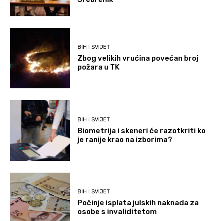
BIH I SVIJET
Zbog velikih vrućina povećan broj
požara u TK
BIH I SVIJET
Biometrija i skeneri će razotkriti ko
je ranije krao na izborima?
BIH I SVIJET
Počinje isplata julskih naknada za
osobe s invaliditetom