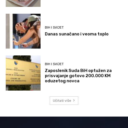
BIH I SVIJET
Danas sunačano i veoma toplo
BIH I SVIJET
Zaposlenik Suda BiH optužen za
prisvajanje gotovo 200.000 KM
oduzetog novca
Učitati više