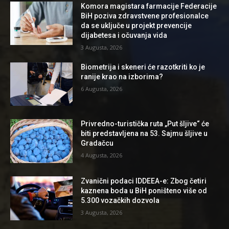
Komora magistara farmacije Federacije
BiH poziva zdravstvene profesionalce
da se uključe u projekt prevencije
dijabetesa i očuvanja vida
3 Augusta, 2026
Biometrija i skeneri će razotkriti ko je
ranije krao na izborima?
6 Augusta, 2026
Privredno-turistička ruta „Put šljive“ će
biti predstavljena na 53. Sajmu šljive u
Gradačcu
4 Augusta, 2026
Zvanični podaci IDDEEA-e: Zbog četiri
kaznena boda u BiH poništeno više od
5.300 vozačkih dozvola
3 Augusta, 2026