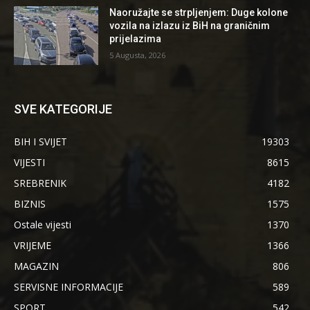
Naoružajte se strpljenjem: Duge kolone
vozila na izlazu iz BiH na graničnim
prijelazima
5 Augusta, 2026
SVE KATEGORIJE
BIH I SVIJET
19303
VIJESTI
8615
SREBRENIK
4182
BIZNIS
1575
Ostale vijesti
1370
VRIJEME
1366
MAGAZIN
806
SERVISNE INFORMACIJE
589
SPORT
542