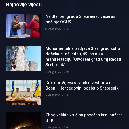
Najnovije vijesti
Na Starom gradu Srebreniku večeras
počinje OGUS
8 Augusta, 2026
Monumentalna tvrdjava Stari grad sutra
dočekuje još jednu, 49. po nizu
manifestaciju “Otvoreni grad umjetnosti
Srebrenik”
7 Augusta, 2026
Direktor Vijeća stranih investitora u
Bosni i Hercegovini posjetio Srebrenik
7 Augusta, 2026
Zbog velikih vrućina povećan broj požara
u TK
6 Augusta, 2026