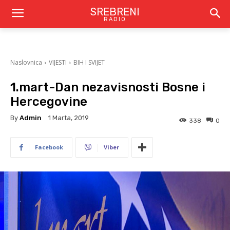
SREBRENI
RADIO
Naslovnica
VIJESTI
BIH I SVIJET
1.mart-Dan nezavisnosti Bosne i
Hercegovine
By
Admin
1 Marta, 2019
338
0
Facebook
Viber