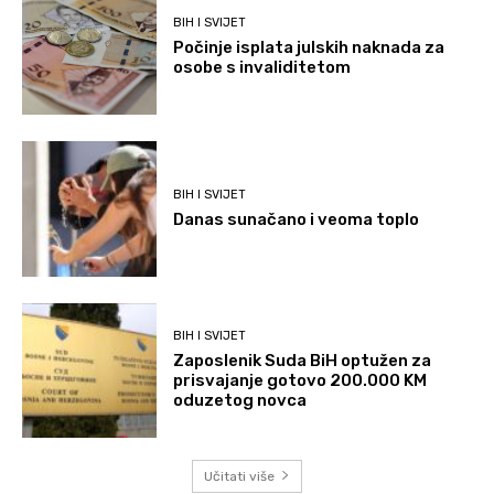
BIH I SVIJET
Počinje isplata julskih naknada za
osobe s invaliditetom
BIH I SVIJET
Danas sunačano i veoma toplo
BIH I SVIJET
Zaposlenik Suda BiH optužen za
prisvajanje gotovo 200.000 KM
oduzetog novca
Učitati više