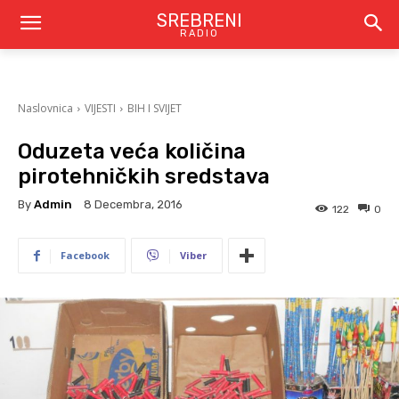
SREBRENI
RADIO
Naslovnica
VIJESTI
BIH I SVIJET
Oduzeta veća količina
pirotehničkih sredstava
By
Admin
8 Decembra, 2016
122
0
Facebook
Viber