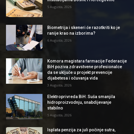
5 Augusta, 2026
Biometrija i skeneri će razotkriti ko je
ranije krao na izborima?
6 Augusta, 2026
Komora magistara farmacije Federacije
BiH poziva zdravstvene profesionalce
da se uključe u projekt prevencije
dijabetesa i očuvanja vida
3 Augusta, 2026
Elektroprivreda BiH: Suša smanjila
hidroproizvodnju, snabdijevanje
stabilno
5 Augusta, 2026
Isplata penzija za juli počinje sutra,