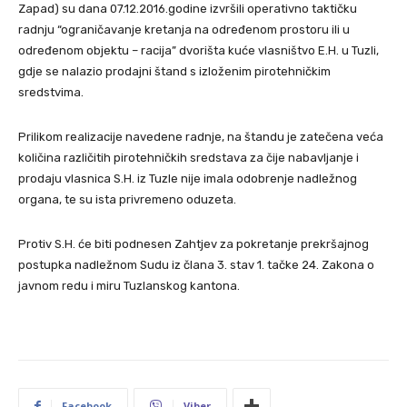
Zapad) su dana 07.12.2016.godine izvršili operativno taktičku
radnju “ograničavanje kretanja na određenom prostoru ili u
određenom objektu – racija” dvorišta kuće vlasništvo E.H. u Tuzli,
gdje se nalazio prodajni štand s izloženim pirotehničkim
sredstvima.
Prilikom realizacije navedene radnje, na štandu je zatečena veća
količina različitih pirotehničkih sredstava za čije nabavljanje i
prodaju vlasnica S.H. iz Tuzle nije imala odobrenje nadležnog
organa, te su ista privremeno oduzeta.
Protiv S.H. će biti podnesen Zahtjev za pokretanje prekršajnog
postupka nadležnom Sudu iz člana 3. stav 1. tačke 24. Zakona o
javnom redu i miru Tuzlanskog kantona.
Facebook
Viber