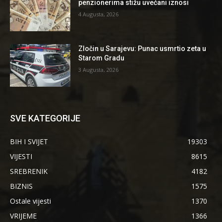
penzionerima stižu uvećani iznosi
4 Augusta, 2026
Zločin u Sarajevu: Punac usmrtio zeta u
Starom Gradu
3 Augusta, 2026
SVE KATEGORIJE
BIH I SVIJET
19303
VIJESTI
8615
SREBRENIK
4182
BIZNIS
1575
Ostale vijesti
1370
VRIJEME
1366