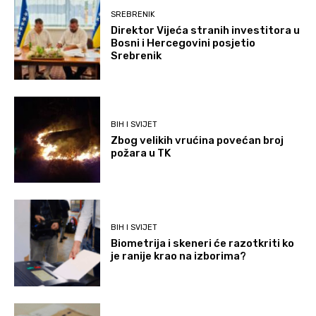
SREBRENIK
Direktor Vijeća stranih investitora u
Bosni i Hercegovini posjetio
Srebrenik
BIH I SVIJET
Zbog velikih vrućina povećan broj
požara u TK
BIH I SVIJET
Biometrija i skeneri će razotkriti ko
je ranije krao na izborima?