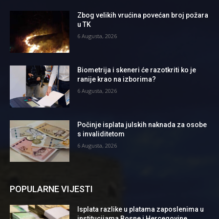
Zbog velikih vrućina povećan broj požara
u TK
6 Augusta, 2026
Biometrija i skeneri će razotkriti ko je
ranije krao na izborima?
6 Augusta, 2026
Počinje isplata julskih naknada za osobe
s invaliditetom
6 Augusta, 2026
POPULARNE VIJESTI
Isplata razlike u platama zaposlenima u
institucijama Bosne i Hercegovine