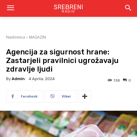
SREBRENI
RADIO
Naslovnica
MAGAZIN
Agencija za sigurnost hrane:
Zastarjeli pravilnici ugrožavaju
zdravlje ljudi
By
Admin
4 Aprila, 2024
138
0
Facebook
Viber