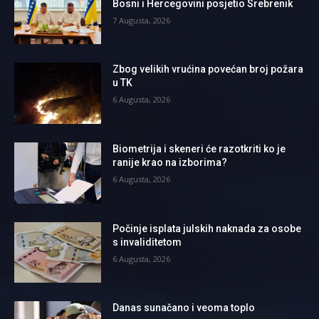
Bosni i Hercegovini posjetio Srebrenik
7 Augusta, 2026
Zbog velikih vrućina povećan broj požara
u TK
6 Augusta, 2026
Biometrija i skeneri će razotkriti ko je
ranije krao na izborima?
6 Augusta, 2026
Počinje isplata julskih naknada za osobe
s invaliditetom
6 Augusta, 2026
Danas sunačano i veoma toplo