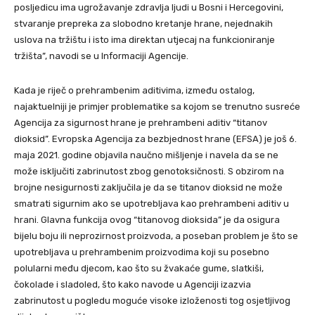
posljedicu ima ugrožavanje zdravlja ljudi u Bosni i Hercegovini,
stvaranje prepreka za slobodno kretanje hrane, nejednakih
uslova na tržištu i isto ima direktan utjecaj na funkcioniranje
tržišta”, navodi se u Informaciji Agencije.
Kada je riječ o prehrambenim aditivima, između ostalog,
najaktuelniji je primjer problematike sa kojom se trenutno susreće
Agencija za sigurnost hrane je prehrambeni aditiv “titanov
dioksid”. Evropska Agencija za bezbjednost hrane (EFSA) je još 6.
maja 2021. godine objavila naučno mišljenje i navela da se ne
može isključiti zabrinutost zbog genotoksičnosti. S obzirom na
brojne nesigurnosti zaključila je da se titanov dioksid ne može
smatrati sigurnim ako se upotrebljava kao prehrambeni aditiv u
hrani. Glavna funkcija ovog “titanovog dioksida” je da osigura
bijelu boju ili neprozirnost proizvoda, a poseban problem je što se
upotrebljava u prehrambenim proizvodima koji su posebno
polularni među djecom, kao što su žvakaće gume, slatkiši,
čokolade i sladoled, što kako navode u Agenciji izazvia
zabrinutost u pogledu moguće visoke izloženosti tog osjetljivog