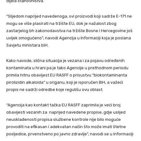
dijela stanovništva.
“Slijedom naprijed navedenoga, svi proizvodi koji sadrže E-171 ne
mogu se više plasirati na tržište EU, dok je nažalost zbog
zastarjelog bh zakonodavstva na tržište Bosne i Hercegovine još
uvijek omogućeno”, navodi Agencija u Informaciji koja je poslana
Savjetu ministara biH.
Kako navode, slična situacija je vezana i za pojavu određenih
kontaminata u hrani pa je tako Agencije u prethodnom periodu
primila hitnu obavijest EU RASFF o prisustvu “biokontaminanta
pirolizidin alkaloida” u origanu, koji je isporučen BiH, a važeći
propis ne sadrži odredbe koje regulišu ovu oblast.
“Agencija kao kontakt tačka EU RASFF zaprimila je veći broj
obavijesti vezanih za naprijed navedene propise, gdje uslijed
neusklađenosti propisa službene kontrole nije bilo moguće
provoditi na efikasan i adekvatan način što može imati štetne
posljedice, prvenstveno po javno zdravlje”, navodi se u Informaciji