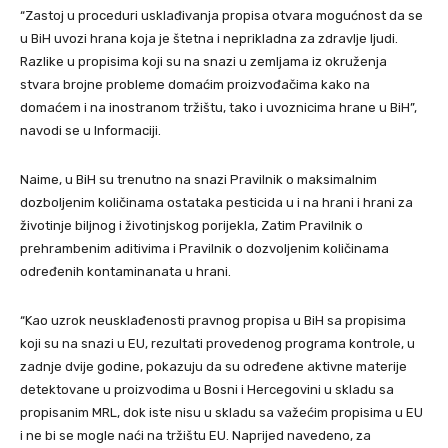
“Zastoj u proceduri usklađivanja propisa otvara mogućnost da se
u BiH uvozi hrana koja je štetna i neprikladna za zdravlje ljudi.
Razlike u propisima koji su na snazi u zemljama iz okruženja
stvara brojne probleme domaćim proizvođačima kako na
domaćem i na inostranom tržištu, tako i uvoznicima hrane u BiH”,
navodi se u Informaciji.
Naime, u BiH su trenutno na snazi Pravilnik o maksimalnim
dozboljenim količinama ostataka pesticida u i na hrani i hrani za
životinje biljnog i životinjskog porijekla, Zatim Pravilnik o
prehrambenim aditivima i Pravilnik o dozvoljenim količinama
određenih kontaminanata u hrani.
“Kao uzrok neusklađenosti pravnog propisa u BiH sa propisima
koji su na snazi u EU, rezultati provedenog programa kontrole, u
zadnje dvije godine, pokazuju da su određene aktivne materije
detektovane u proizvodima u Bosni i Hercegovini u skladu sa
propisanim MRL, dok iste nisu u skladu sa važećim propisima u EU
i ne bi se mogle naći na tržištu EU. Naprijed navedeno, za