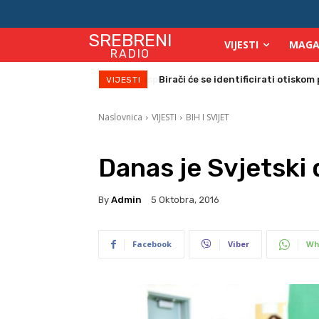
SREBRENI
VIJESTI
MAGA
RADIO
Birači će se identificirati otiskom 
VIJESTI
Naslovnica
VIJESTI
BIH I SVIJET
Danas je Svjetski 
By
Admin
5 Oktobra, 2016
Facebook
Viber
Wh