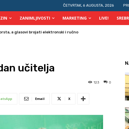
ČETVRTAK, 6 AUGUSTA, 2026
PR
ZIN
ZANIMLJIVOSTI
MARKETING
LIVE!
SREBR
prsta, a glasovi brojati elektronski i ručno
N
dan učitelja
123
0
atsApp
Email
X