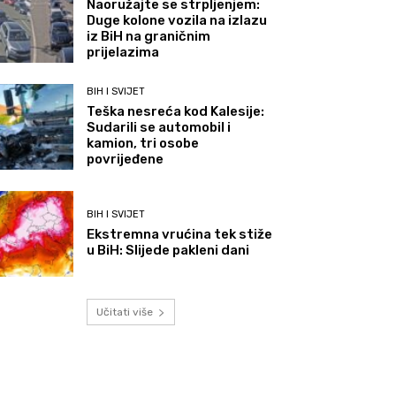
Naoružajte se strpljenjem:
Duge kolone vozila na izlazu
iz BiH na graničnim
prijelazima
BIH I SVIJET
Teška nesreća kod Kalesije:
Sudarili se automobil i
kamion, tri osobe
povrijeđene
BIH I SVIJET
Ekstremna vrućina tek stiže
u BiH: Slijede pakleni dani
Učitati više