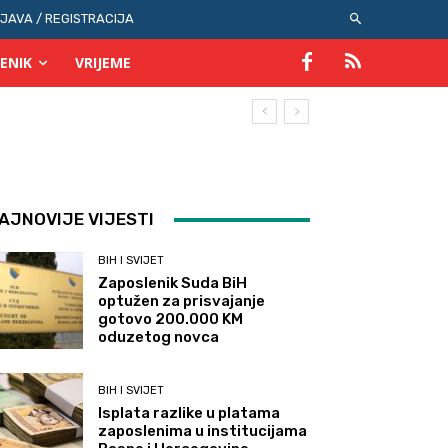
IJAVA / REGISTRACIJA
ENIK
VRIJEME
AJNOVIJE VIJESTI
BIH I SVIJET
Zaposlenik Suda BiH
optužen za prisvajanje
gotovo 200.000 KM
oduzetog novca
BIH I SVIJET
Isplata razlike u platama
zaposlenima u institucijama