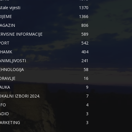
tale vijesti
1370
RIJEME
1366
AGAZIN
806
ERVISNE INFORMACIJE
589
PORT
542
IHAMK
404
ANIMLJIVOSTI
241
EHNOLOGIJA
58
DRAVLJE
16
AUKA
9
OKALNI IZBORI 2024.
7
NFO
4
ADIO
3
ARKETING
3