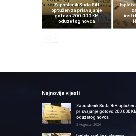
Zaposlenik Suda BiH
Isplata
optužen za prisvajanje
z
gotovo 200.000 KM
insti
oduzetog novca
H
Najnovije vijesti
Zaposlenik Suda BiH optužen 
prisvajanje gotovo 200.000 K
oduzetog novca
5 Augusta, 2026
Isplata razlike u platama