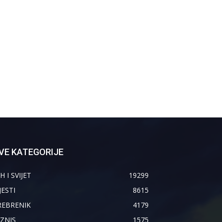
VE KATEGORIJE
H I SVIJET
19299
JESTI
8615
REBRENIK
4179
IZNIS
1575