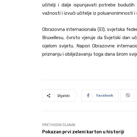
učitelji i dalje ispunjavati potrebe budući
važnosti i izvući učitelje iz poluanonimnosti 
Obrazovna internacionala (EI), svjetska fede
Bruxellesu, čvrsto vjeruje da Svjetski dan uč
cijelom svijetu. Napori Obrazovne internac
priznanju i obilježavanju toga dana širom svij
Facebook
Dijeliti
PRETHODNI ČLANAK
Pokazan prvi zeleni karton u historiji