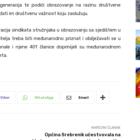
h generacija te podići obrazovanje na razinu društvene
i dati im društvenu važnost koju zaslužuju.
racija sindikata stručnjaka u obrazovanju sa sjedištem u
itelja treba biti međunarodno priznat i obilježavati se u
ionale i njene 401 članice doprinijeli su međunarodnom
eta.
Viber
WhatsApp
Email
NAREDNI ČLANAK
Općina Srebrenik učestvovala na