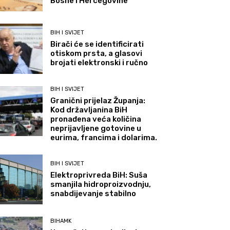
Bosne i Hercegovine
BIH I SVIJET
Birači će se identificirati
otiskom prsta, a glasovi
brojati elektronski i ručno
BIH I SVIJET
Granični prijelaz Županja:
Kod državljanina BiH
pronađena veća količina
neprijavljene gotovine u
eurima, francima i dolarima.
BIH I SVIJET
Elektroprivreda BiH: Suša
smanjila hidroproizvodnju,
snabdijevanje stabilno
BIHAMK