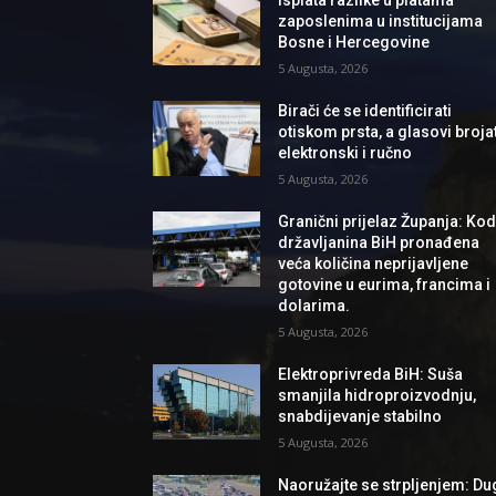
zaposlenima u institucijama
Bosne i Hercegovine
5 Augusta, 2026
Birači će se identificirati
otiskom prsta, a glasovi brojat
elektronski i ručno
5 Augusta, 2026
Granični prijelaz Županja: Ko
državljanina BiH pronađena
veća količina neprijavljene
gotovine u eurima, francima i
dolarima.
5 Augusta, 2026
Elektroprivreda BiH: Suša
smanjila hidroproizvodnju,
snabdijevanje stabilno
5 Augusta, 2026
Naoružajte se strpljenjem: Du