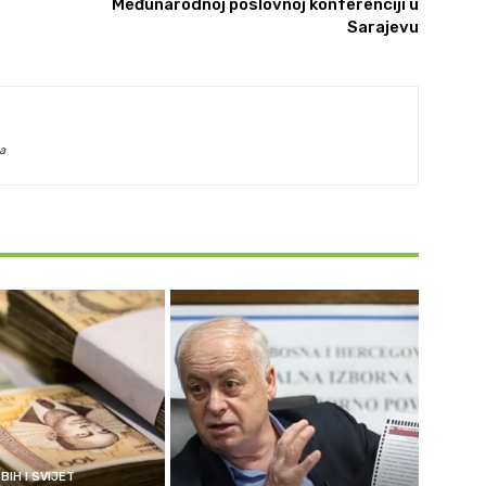
Međunarodnoj poslovnoj konferenciji u
Sarajevu
a
BIH I SVIJET