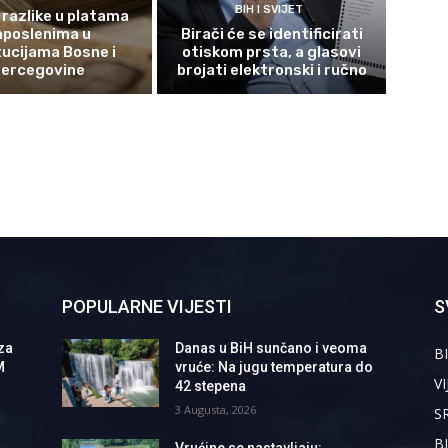
BIH I SVIJET
 razlike u platama
aposlenima u
Birači će se identificirati
tucijama Bosne i
otiskom prsta, a glasovi
ercegovine
brojati elektronski i ručno
POPULARNE VIJESTI
S
za
Danas u BiH sunčano i veoma
BI
M
vruće: Na jugu temperatura do
VI
42 stepena
3 Augusta, 2026
S
B
Vrućine se nastavljaju: