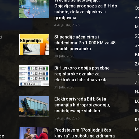
Objavljena prognoza za BiH do
Os
subote, dolaze pljuskovi i
V
grmljavina
4 Augusta, 2026
M
S
i
Stipendije učenicima i
studentima:Po 1.000 KM za 48
S
mladih povratnika
B
30 Jula, 2026
d
Z
BiH uskoro dobija posebne
T
registarske oznake za
električna i hibridna vozila
Z
31 Jula, 2026
N
Elektroprivreda BiH: Suša
L
smanjila hidroproizvodnju,
I
snabdijevanje stabilno
5 Augusta, 2026
R
M
Predstavom “Posljednji čas
ge
klavira”, u subotu na zidinama