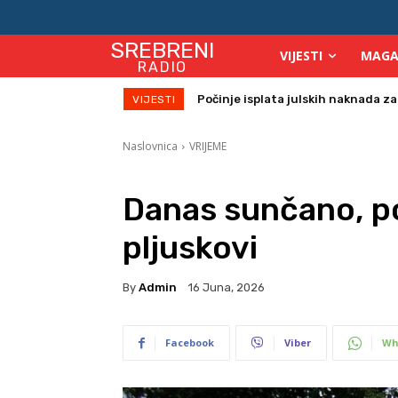
SREBRENI
VIJESTI
MAGA
RADIO
Počinje isplata julskih naknada za os
Danas sunačano i veoma toplo
VIJESTI
Naslovnica
VRIJEME
Danas sunčano, 
pljuskovi
By
Admin
16 Juna, 2026
Facebook
Viber
Wh