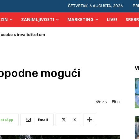
ČETVRTAK, 6 AUGUSTA, 2026
PR
ZIN
ZANIMLJIVOSTI
MARKETING
LIVE!
SREBR
obe s invaliditetom
V
popodne mogući
33
0
atsApp
Email
X