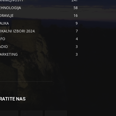
EHNOLOGIJA
58
DRAVLJE
16
AUKA
9
OKALNI IZBORI 2024.
7
NFO
4
ADIO
3
ARKETING
3
RATITE NAS