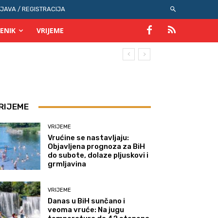
IJAVA / REGISTRACIJA
ENIK
VRIJEME
RIJEME
VRIJEME
Vrućine se nastavljaju:
Objavljena prognoza za BiH
do subote, dolaze pljuskovi i
grmljavina
VRIJEME
Danas u BiH sunčano i
veoma vruće: Na jugu