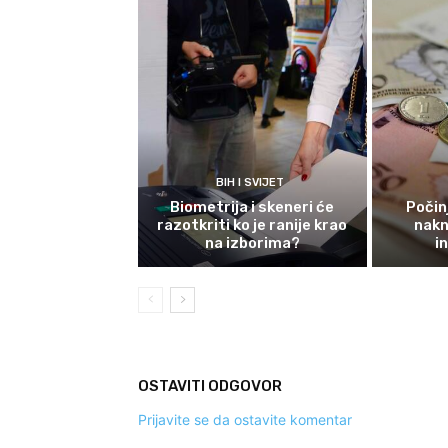
BIH I SVIJET
Biometrija i skeneri će
Počinj
razotkriti ko je ranije krao
nakn
na izborima?
i
OSTAVITI ODGOVOR
Prijavite se da ostavite komentar