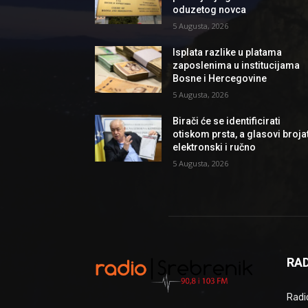
oduzetog novca
5 Augusta, 2026
Isplata razlike u platama
zaposlenima u institucijama
Bosne i Hercegovine
5 Augusta, 2026
Birači će se identificirati
otiskom prsta, a glasovi brojat
elektronski i ručno
5 Augusta, 2026
RAD
Radio