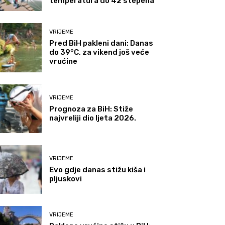
temperatura do 42 stepena
VRIJEME
Pred BiH pakleni dani: Danas
do 39°C, za vikend još veće
vrućine
VRIJEME
Prognoza za BiH: Stiže
najvreliji dio ljeta 2026.
VRIJEME
Evo gdje danas stižu kiša i
pljuskovi
VRIJEME