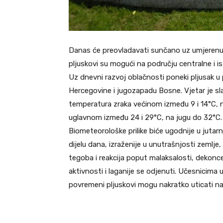
Danas će preovladavati sunčano uz umjerenu o
pljuskovi su mogući na području centralne i 
Uz dnevni razvoj oblačnosti poneki pljusak u
Hercegovine i jugozapadu Bosne. Vjetar je sla
temperatura zraka većinom između 9 i 14°C, 
uglavnom između 24 i 29°C, na jugu do 32°C.
Biometeorološke prilike biće ugodnije u jutar
dijelu dana, izraženije u unutrašnjosti zemlje
tegoba i reakcija poput malaksalosti, dekonce
aktivnosti i laganije se odjenuti. Učesnicima
povremeni pljuskovi mogu nakratko uticati na