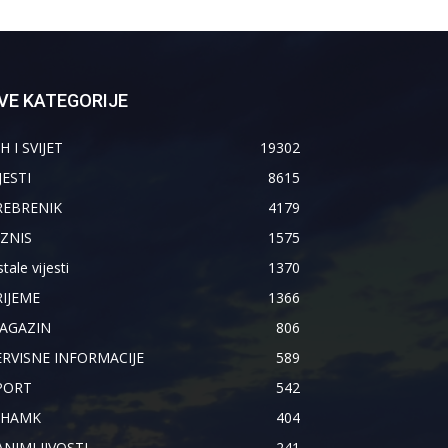
VE KATEGORIJE
H I SVIJET
19302
JESTI
8615
REBRENIK
4179
IZNIS
1575
tale vijesti
1370
RIJEME
1366
AGAZIN
806
ERVISNE INFORMACIJE
589
PORT
542
IHAMK
404
ANIMLJIVOSTI
241