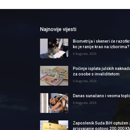
Najnovije vijesti
Biometrija i skeneri će razotkri
ko je ranije krao na izborima?
6 Augusta, 2026
Počinje isplata julskih naknad
za osobe s invaliditetom
6 Augusta, 2026
Danas sunačano i veoma topl
6 Augusta, 2026
Zaposlenik Suda BiH optužen 
prisvajanje gotovo 200.000 K