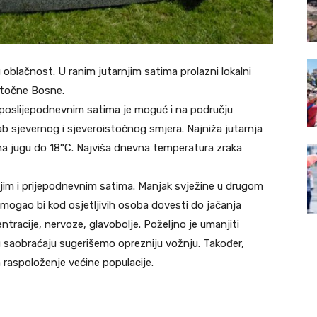
blačnost. U ranim jutarnjim satima prolazni lokalni
istočne Bosne.
 poslijepodnevnim satima je moguć i na području
b sjevernog i sjeveroistočnog smjera. Najniža jutarnja
na jugu do 18°C. Najviša dnevna temperatura zraka
njim i prijepodnevnim satima. Manjak svježine u drugom
, mogao bi kod osjetljivih osoba dovesti do jačanja
ntracije, nervoze, glavobolje. Poželjno je umanjiti
 u saobraćaju sugerišemo oprezniju vožnju. Također,
 raspoloženje većine populacije.