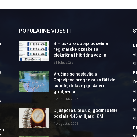
POPULARNE VIJESTI
S
ti
BiH uskoro dobija posebne
BI
registarske oznake za
VI
električna i hibridna vozila
31 Jula, 2026
S
B
a
Vrućine se nastavljaju:
Objavljena prognoza za BiH do
Os
subote, dolaze pljuskovi i
V
grmljavina
4 Augusta, 2026
M
o
S
Dijaspora u prošloj godini u BiH
poslala 4,46 milijardi KM
S
4 Augusta, 2026
B
za
M
Z