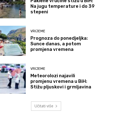
Paklene vrućine stižu u BiH:
Na jugu temperature i do 39
stepeni
VRIJEME
Prognoza do ponedjeljka:
Sunce danas, a potom
promjena vremena
VRIJEME
Meteorolozi najavili
promjenu vremena u BiH:
Stižu pljuskovi i grmljavina
Učitati više