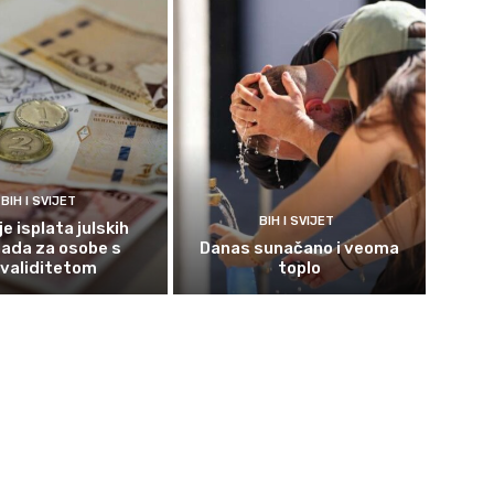
BIH I SVIJET
BIH I SVIJET
e isplata julskih
ada za osobe s
Danas sunačano i veoma
nvaliditetom
toplo