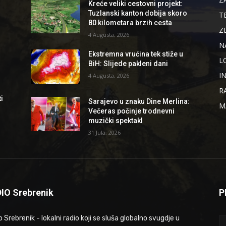
Kreće veliki cestovni projekt:
Tuzlanski kanton dobija skoro
T
80 kilometara brzih cesta
Z
4 Augusta, 2026
N
Ekstremna vrućina tek stiže u
L
BiH: Slijede pakleni dani
I
4 Augusta, 2026
R
i
Sarajevo u znaku Dine Merlina:
M
Večeras počinje trodnevni
muzički spektakl
31 Jula, 2026
IO Srebrenik
P
 Srebrenik - lokalni radio koji se sluša globalno svugdje u