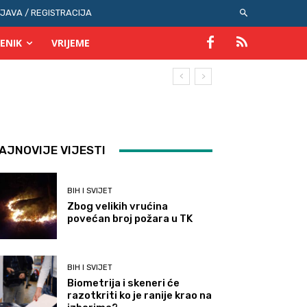
IJAVA / REGISTRACIJA
ENIK
VRIJEME
AJNOVIJE VIJESTI
BIH I SVIJET
Zbog velikih vrućina
povećan broj požara u TK
BIH I SVIJET
Biometrija i skeneri će
razotkriti ko je ranije krao na