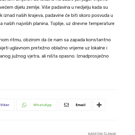
ćem dijelu zemlje. Više padavina u nedjelju kada su
ak iznad naših krajeva, padavine će biti skoro posvuda u
ma naših najviših planina. Toplije, uz dnevne temperature
sličnom ritmu, obzirom da će nam sa zapada konstantno
 donijeti uglavnom pretežno oblačno vrijeme uz lokalne i
nog južnog vjetra, ali ništa opasno. Iznadprosječno
Viber
WhatsApp
Email
NAREDNI ČLANAK