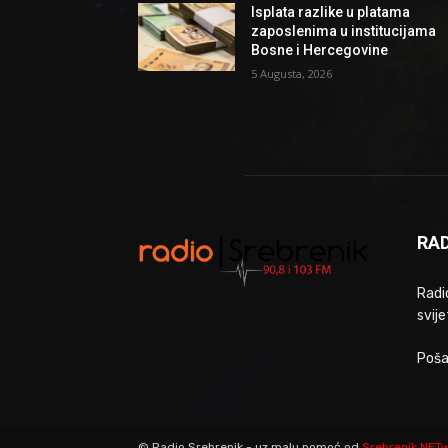
Isplata razlike u platama
zaposlenima u institucijama
Bosne i Hercegovine
5 Augusta, 2026
RAD
Radio
svije
Poša
© Radio Srebrenik - uz malu pomoć od
Srebrenik.NET