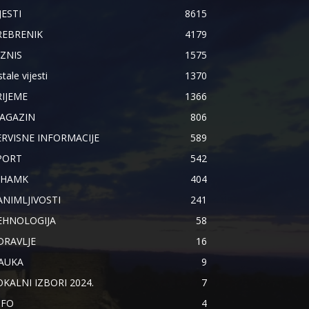
JESTI
8615
REBRENIK
4179
IZNIS
1575
tale vijesti
1370
RIJEME
1366
AGAZIN
806
ERVISNE INFORMACIJE
589
PORT
542
IHAMK
404
ANIMLJIVOSTI
241
EHNOLOGIJA
58
DRAVLJE
16
AUKA
9
OKALNI IZBORI 2024.
7
NFO
4