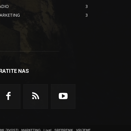
ADIO
3
ARKETING
3
RATITE NAS
IMLJIVOSTI
MARKETING
Live!
SREBRENIK
VRIJEME