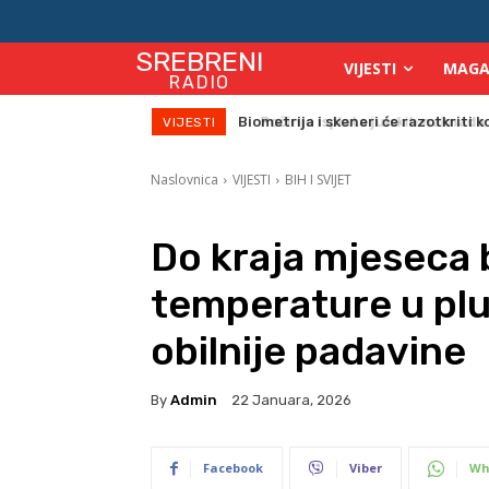
SREBRENI
VIJESTI
MAGA
RADIO
Počinje isplata julskih naknada za
VIJESTI
Naslovnica
VIJESTI
BIH I SVIJET
Do kraja mjeseca 
temperature u pl
obilnije padavine
By
Admin
22 Januara, 2026
Facebook
Viber
Wh