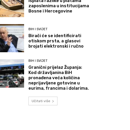
Isplata razlike u platama
zaposlenima u institucijama
Bosne i Hercegovine
BIH I SVIJET
Birači će se identificirati
otiskom prsta, a glasovi
brojati elektronski i ručno
BIH I SVIJET
Granični prijelaz Županja:
Kod državljanina BiH
pronađena veća količina
neprijavljene gotovine u
eurima, francima i dolarima.
Učitati više