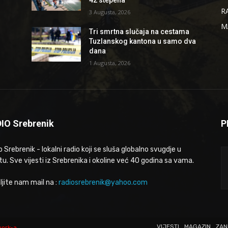
R
3 Augusta, 2026
M
Tri smrtna slučaja na cestama
Tuzlanskog kantona u samo dva
dana
1 Augusta, 2026
IO Srebrenik
P
 Srebrenik - lokalni radio koji se sluša globalno svugdje u
tu. Sve vijesti iz Srebrenika i okoline već 40 godina sa vama.
ljite nam mail na :
radiosrebrenik@yahoo.com
VIJESTI
MAGAZIN
ZAN
work-a