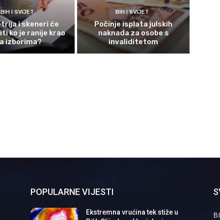
BIH I SVIJET
BIH I SVIJET
rija i skeneri će
Počinje isplata julskih
ti ko je ranije krao
naknada za osobe s
a izborima?
invaliditetom
POPULARNE VIJESTI
S
Ekstremna vrućina tek stiže u
BI