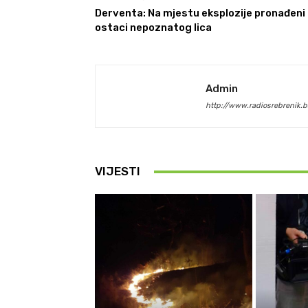
Derventa: Na mjestu eksplozije pronađeni
ostaci nepoznatog lica
Admin
http://www.radiosrebrenik.b
VIJESTI