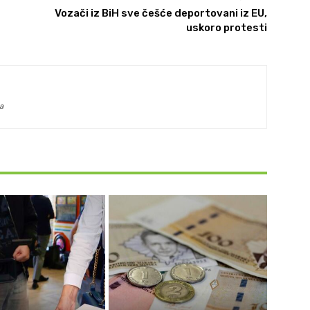
Vozači iz BiH sve češće deportovani iz EU,
uskoro protesti
a