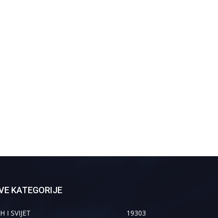
VE KATEGORIJE
H I SVIJET
19303