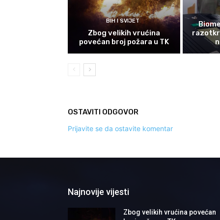
BIH I SVIJET
Biomet
Zbog velikih vrućina
razotkri
povećan broj požara u TK
n
OSTAVITI ODGOVOR
Prijavite se da ostavite komentar
Najnovije vijesti
Zbog velikih vrućina povećan