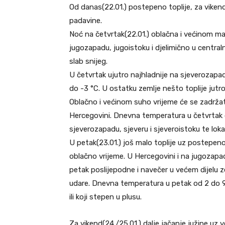
Od danas(22.01.) postepeno toplije, za vikend
padavine.
Noć na četvrtak(22.01.) oblačna i većinom ma
jugozapadu, jugoistoku i djelimično u central
slab snijeg.
U četvrtak ujutro najhladnije na sjeverozapa
do -3 °C. U ostatku zemlje nešto toplije jutr
Oblačno i većinom suho vrijeme će se zadržat
Hercegovini. Dnevna temperatura u četvrtak o
sjeverozapadu, sjeveru i sjeveroistoku te lok
U petak(23.01.) još malo toplije uz postepen
oblačno vrijeme. U Hercegovini i na jugozapa
petak poslijepodne i navečer u većem dijelu 
udare. Dnevna temperatura u petak od 2 do 9,
ili koji stepen u plusu.
Za vikend(24./25.01.) dalje jačanje južine uz