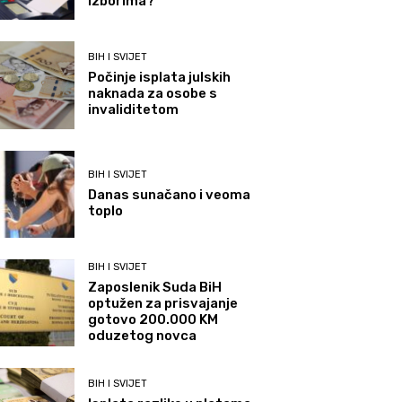
izborima?
BIH I SVIJET
Počinje isplata julskih
naknada za osobe s
invaliditetom
BIH I SVIJET
Danas sunačano i veoma
toplo
BIH I SVIJET
Zaposlenik Suda BiH
optužen za prisvajanje
gotovo 200.000 KM
oduzetog novca
BIH I SVIJET