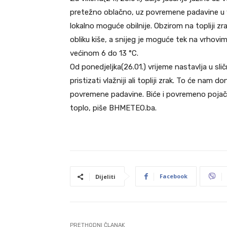
pretežno oblačno, uz povremene padavine u ve
lokalno moguće obilnije. Obzirom na topliji zr
obliku kiše, a snijeg je moguće tek na vrhovi
većinom 6 do 13 °C.
Od ponedjeljka(26.01.) vrijeme nastavlja u 
pristizati vlažniji ali topliji zrak. To će nam
povremene padavine. Biće i povremeno pojača
toplo, piše BHMETEO.ba.
Facebook
Dijeliti
PRETHODNI ČLANAK