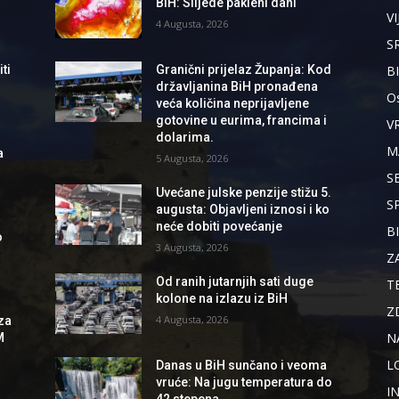
BiH: Slijede pakleni dani
VI
4 Augusta, 2026
S
B
ti
Granični prijelaz Županja: Kod
državljanina BiH pronađena
Os
veća količina neprijavljene
gotovine u eurima, francima i
V
dolarima.
M
a
5 Augusta, 2026
S
Uvećane julske penzije stižu 5.
S
augusta: Objavljeni iznosi i ko
neće dobiti povećanje
B
o
3 Augusta, 2026
Z
Od ranih jutarnjih sati duge
T
kolone na izlazu iz BiH
Z
4 Augusta, 2026
za
N
M
L
Danas u BiH sunčano i veoma
vruće: Na jugu temperatura do
I
42 stepena