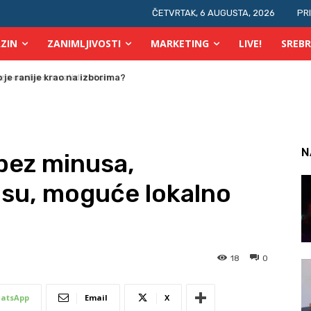
ČETVRTAK, 6 AUGUSTA, 2026
PR
ZIN
ZANIMLJIVOSTI
MARKETING
LIVE!
SREBR
 osobe s invaliditetom
N
bez minusa,
usu, moguće lokalno
18
0
atsApp
Email
X