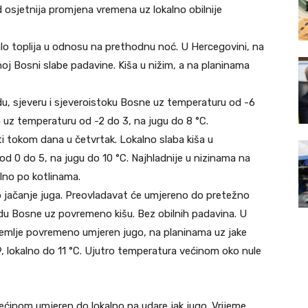
 osjetnija promjena vremena uz lokalno obilnije
lo toplija u odnosu na prethodnu noć. U Hercegovini, na
noj Bosni slabe padavine. Kiša u nižim, a na planinama
du, sjeveru i sjeveroistoku Bosne uz temperaturu od -6
o uz temperaturu od -2 do 3, na jugu do 8 °C.
i tokom dana u četvrtak. Lokalno slaba kiša u
d 0 do 5, na jugu do 10 °C. Najhladnije u nizinama na
alno po kotlinama.
o jačanje juga. Preovladavat će umjereno do pretežno
du Bosne uz povremeno kišu. Bez obilnih padavina. U
zemlje povremeno umjeren jugo, na planinama uz jake
 lokalno do 11 °C. Ujutro temperatura većinom oko nule
 većinom umjeren do lokalno na udare jak jugo. Vrijeme