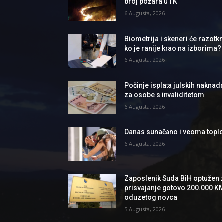
broj požara u TK
6 Augusta, 2026
Biometrija i skeneri će razotkri
ko je ranije krao na izborima?
6 Augusta, 2026
Počinje isplata julskih naknad
za osobe s invaliditetom
6 Augusta, 2026
Danas sunačano i veoma topl
6 Augusta, 2026
Zaposlenik Suda BiH optužen 
prisvajanje gotovo 200.000 K
oduzetog novca
5 Augusta, 2026