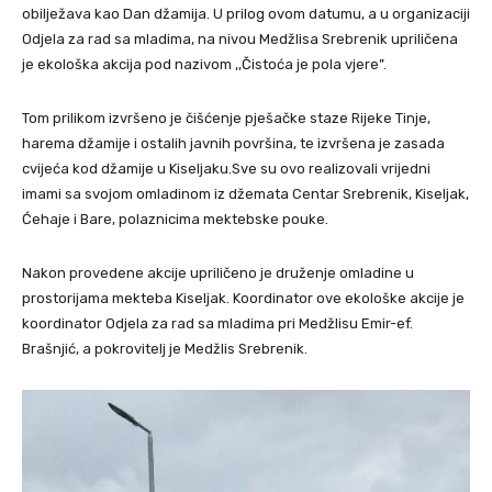
obilježava kao Dan džamija. U prilog ovom datumu, a u organizaciji
Odjela za rad sa mladima, na nivou Medžlisa Srebrenik upriličena
je ekološka akcija pod nazivom ,,Čistoća je pola vjere”.
Tom prilikom izvršeno je čišćenje pješačke staze Rijeke Tinje,
harema džamije i ostalih javnih površina, te izvršena je zasada
cvijeća kod džamije u Kiseljaku.Sve su ovo realizovali vrijedni
imami sa svojom omladinom iz džemata Centar Srebrenik, Kiseljak,
Ćehaje i Bare, polaznicima mektebske pouke.
Nakon provedene akcije upriličeno je druženje omladine u
prostorijama mekteba Kiseljak. Koordinator ove ekološke akcije je
koordinator Odjela za rad sa mladima pri Medžlisu Emir-ef.
Brašnjić, a pokrovitelj je Medžlis Srebrenik.