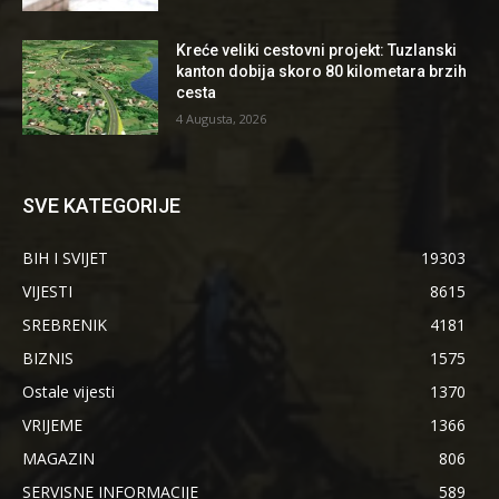
Kreće veliki cestovni projekt: Tuzlanski
kanton dobija skoro 80 kilometara brzih
cesta
4 Augusta, 2026
SVE KATEGORIJE
BIH I SVIJET
19303
VIJESTI
8615
SREBRENIK
4181
BIZNIS
1575
Ostale vijesti
1370
VRIJEME
1366
MAGAZIN
806
SERVISNE INFORMACIJE
589