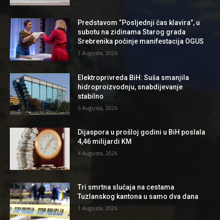
Predstavom “Posljednji čas klavira”, u
subotu na zidinama Starog grada
Srebrenika počinje manifestacija OGUS
3 Augusta, 2026
Elektroprivreda BiH: Suša smanjila
hidroproizvodnju, snabdijevanje
stabilno
5 Augusta, 2026
Dijaspora u prošloj godini u BiH poslala
4,46 milijardi KM
4 Augusta, 2026
Tri smrtna slučaja na cestama
Tuzlanskog kantona u samo dva dana
1 Augusta, 2026