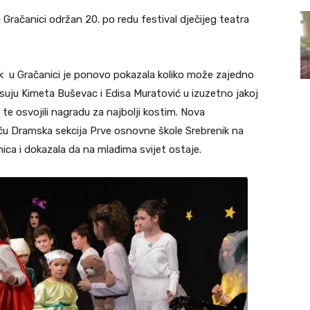
račanici održan 20. po redu festival dječijeg teatra
k u Gračanici je ponovo pokazala koliko može zajedno
pisuju Kimeta Buševac i Edisa Muratović u izuzetno jakoj
 te osvojili nagradu za najbolji kostim. Nova
ću Dramska sekcija Prve osnovne škole Srebrenik na
nica i dokazala da na mlađima svijet ostaje.