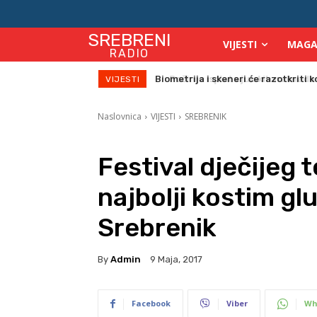
SREBRENI
VIJESTI
MAGA
RADIO
Počinje isplata julskih naknada za
VIJESTI
Naslovnica
VIJESTI
SREBRENIK
Festival dječijeg 
najbolji kostim g
Srebrenik
By
Admin
9 Maja, 2017
Facebook
Viber
Wh