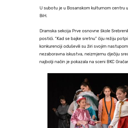
U subotu je u Bosanskom kulturnom centru u G
BiH.
Dramska sekcija Prve osnovne škole Srebreni
postići. “Kad se bajke sretnu” čiju režiju pot
konkurenciji oduševili su žiri svojim nastupom
nezaboravna iskustva, neizmjernu dječiju sre
najbolji način je pokazala na sceni BKC Grača