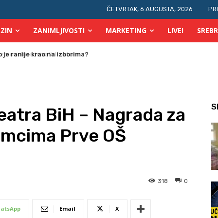
ČETVRTAK, 6 AUGUSTA, 2026
PR
ZIN
ZANIMLJIVOSTI
MARKETING
LIVE!
SREBR
 osobe s invaliditetom
S
teatra BiH – Nagrada za
lumcima Prve OŠ
318
0
atsApp
Email
X