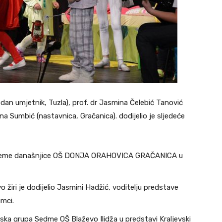
bodan umjetnik, Tuzla), prof. dr Jasmina Čelebić Tanović
na Sumbić (nastavnica, Gračanica). dodijelio je sljedeće
lne teme današnjice OŠ DONJA ORAHOVICA GRAČANICA u
iri je dodijelio Jasmini Hadžić, voditelju predstave
mci.
ska grupa Sedme OŠ Blaževo Ilidža u predstavi Kraljevski