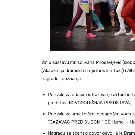
Žiri u sastavu mr. sc Ivana Milosavljević (slo
(Akademija dramskih umjetnosti u Tuzli) i Albi
nagrade i priznanja :
Pohvalu za odabir i istraživanje aktue
predstavi NOVOGODIŠNJA PREDSTAVA,
Pohvalu za umjetničko-pedagoško vodstvo ž
“JAZAVAC PRED SUDOM ” OŠ Humci – Hu
Nagradu za scenski govor osvojila je Dram