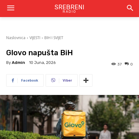
SREBRENI
RADIO
Naslovnica
VIJESTI
BIH I SVIJET
Glovo napušta BiH
By
Admin
10 Juna, 2026
37
0
Facebook
Viber