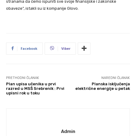
stranama da ćemo ispuniti sve svoje finansijske i zakonske
obaveze”, istakli su iz kompanije Glovo.
Facebook
Viber
PRETHODNI ČLANAK
NAREDNI ČLANAK
Plan upisa učenika u prvi
Planska isključenja
razred u MSŠ Srebrenik : Prvi
električne energije u petak
upisni rok u toku
Admin