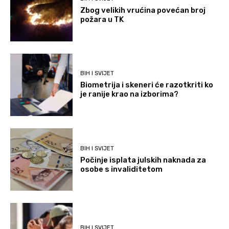
Zbog velikih vrućina povećan broj
požara u TK
BIH I SVIJET
Biometrija i skeneri će razotkriti ko
je ranije krao na izborima?
BIH I SVIJET
Počinje isplata julskih naknada za
osobe s invaliditetom
BIH I SVIJET