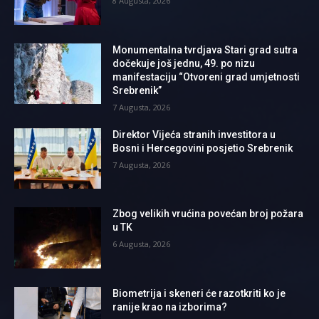
8 Augusta, 2026
Monumentalna tvrdjava Stari grad sutra
dočekuje još jednu, 49. po nizu
manifestaciju “Otvoreni grad umjetnosti
Srebrenik”
7 Augusta, 2026
Direktor Vijeća stranih investitora u
Bosni i Hercegovini posjetio Srebrenik
7 Augusta, 2026
Zbog velikih vrućina povećan broj požara
u TK
6 Augusta, 2026
Biometrija i skeneri će razotkriti ko je
ranije krao na izborima?