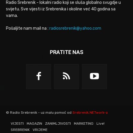
Radio Srebrenik - lokalni radio koji se sluša globalno svugdje u
svijetu. Sve vijesti iz Srebrenika i okoline već 40 godina sa
vama.
Pošaljite nam mail na :
radiosrebrenik@yahoo.com
PRATITE NAS
© Radio Srebrenik - uz malu pomoć od
Srebrenik.NETwork-a
VIJESTI
MAGAZIN
ZANIMLJIVOSTI
MARKETING
Live!
SREBRENIK
VRIJEME