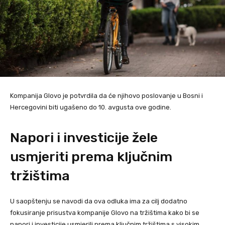
Kompanija Glovo je potvrdila da će njihovo poslovanje u Bosni i
Hercegovini biti ugašeno do 10. avgusta ove godine.
Napori i investicije žele
usmjeriti prema ključnim
tržištima
U saopštenju se navodi da ova odluka ima za cilj dodatno
fokusiranje prisustva kompanije Glovo na tržištima kako bi se
napori i investicije usmjerili prema ključnim tržištima s visokim