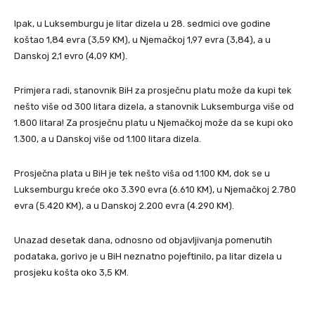
Ipak, u Luksemburgu je litar dizela u 28. sedmici ove godine
koštao 1,84 evra (3,59 KM), u Njemačkoj 1,97 evra (3,84), a u
Danskoj 2,1 evro (4,09 KM).
Primjera radi, stanovnik BiH za prosječnu platu može da kupi tek
nešto više od 300 litara dizela, a stanovnik Luksemburga više od
1.800 litara! Za prosječnu platu u Njemačkoj može da se kupi oko
1.300, a u Danskoj više od 1.100 litara dizela.
Prosječna plata u BiH je tek nešto viša od 1.100 KM, dok se u
Luksemburgu kreće oko 3.390 evra (6.610 KM), u Njemačkoj 2.780
evra (5.420 KM), a u Danskoj 2.200 evra (4.290 KM).
Unazad desetak dana, odnosno od objavljivanja pomenutih
podataka, gorivo je u BiH neznatno pojeftinilo, pa litar dizela u
prosjeku košta oko 3,5 KM.