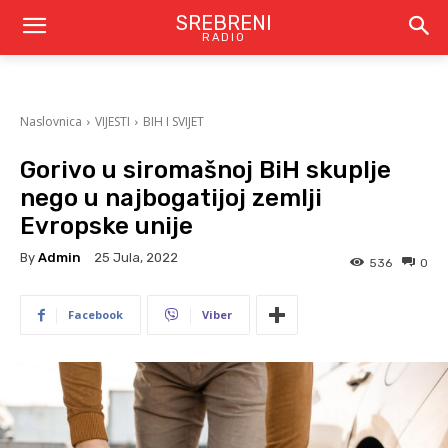
SREBRENI
RADIO
Naslovnica
VIJESTI
BIH I SVIJET
Gorivo u siromašnoj BiH skuplje
nego u najbogatijoj zemlji
Evropske unije
By
Admin
25 Jula, 2022
536
0
Facebook
Viber