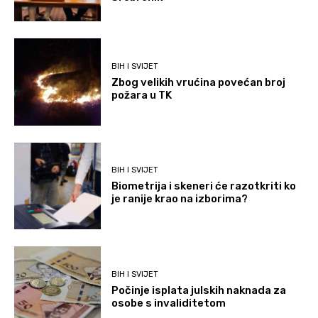
BIH I SVIJET
Zbog velikih vrućina povećan broj
požara u TK
BIH I SVIJET
Biometrija i skeneri će razotkriti ko
je ranije krao na izborima?
BIH I SVIJET
Počinje isplata julskih naknada za
osobe s invaliditetom