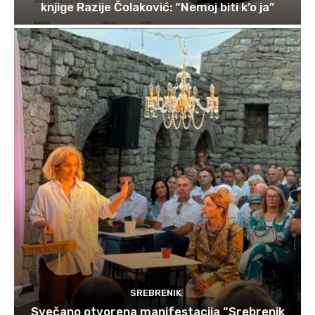
knjige Razije Čolaković: “Nemoj biti k’o ja”
SREBRENIK
Svečano otvorena manifestacija “Srebrenik