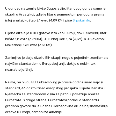
U odnosu na zemlje bivše Jugoslavije, litar ovog goriva samo je
skuplji u Hrvatskoj, gdje je litar u pomenutom periodu, a prema
istoj analizi, koštao 2,1 evro (4,09 KM), piše
Srpskainfo
.
Cijena dizela je u BiH gotovo ista kao u Srbiji, dok u Sloveniji litar
košta 1,8 evra (3,51 KM), u u Crnoj Gori 1,74 (3,39), a u Sjevernoj
Makedoniji 1,62 evra (3,16 KM).
Zanimljivo je da je dizel u BiH skuplji nego u pojedinim zemljama s
najvišim standardom u Evropskoj uniji, dok je u nekim tek
neznatno jeftiniji.
Naime, na nivou EU, Luksemburg je prošle godine imao najviši
standard, 46 odsto iznad evropskog prosjeka. Slijede Danska i
Njemačka sa standardom višim za petinu, pokazuje analiza
Eurostata. S druge strane, Eurostatovi podaci o standardu
građana govore da je Bosna i Hercegovina druga najsiromašnija
država u Evropi, odmah iza Albanije.