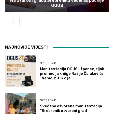
Na Starom gradu Srebreniku večeras počinje
OGUS
NAJNOVIJE VIJESTI
SREBRENIK
Manifestacija OGUS: U ponedjeljak
promocija knjige Razije Čolaković:
“Nemoj biti k’o ja”
SREBRENIK
Svečano otvorena manifestacija
“Srebrenik otvoreni grad