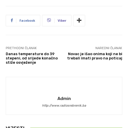
Facebook
Viber
PRETHODNI ČLANAK
NAREDNI ČLANAK
Danas temperature do 39
Novac je išao onima koji ne bi
stepeni, od srijede konačno
trebali imati pravo na poticaj
stiže osvježenje
Admin
http://www.radiosrebrenik.ba