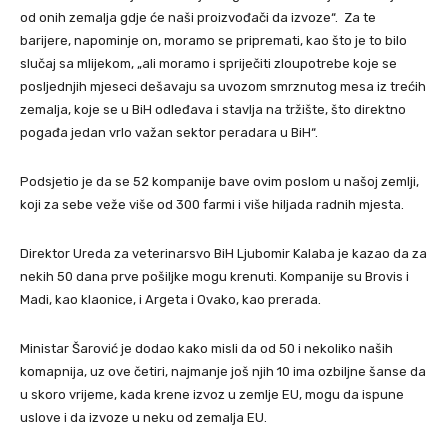
od onih zemalja gdje će naši proizvođači da izvoze“. Za te
barijere, napominje on, moramo se pripremati, kao što je to bilo
slučaj sa mlijekom, „ali moramo i spriječiti zloupotrebe koje se
posljednjih mjeseci dešavaju sa uvozom smrznutog mesa iz trećih
zemalja, koje se u BiH odleđava i stavlja na tržište, što direktno
pogađa jedan vrlo važan sektor peradara u BiH“.
Podsjetio je da se 52 kompanije bave ovim poslom u našoj zemlji,
koji za sebe veže više od 300 farmi i više hiljada radnih mjesta.
Direktor Ureda za veterinarsvo BiH Ljubomir Kalaba je kazao da za
nekih 50 dana prve pošiljke mogu krenuti. Kompanije su Brovis i
Madi, kao klaonice, i Argeta i Ovako, kao prerada.
Ministar Šarović je dodao kako misli da od 50 i nekoliko naših
komapnija, uz ove četiri, najmanje još njih 10 ima ozbiljne šanse da
u skoro vrijeme, kada krene izvoz u zemlje EU, mogu da ispune
uslove i da izvoze u neku od zemalja EU.