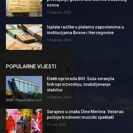
novca
5 Augusta, 2026
Isplata razlike u platama zaposlenima u
institucijama Bosne i Hercegovine
5 Augusta, 2026
POPULARNE VIJESTI
Elektroprivreda BiH: Suša smanjila
hidroproizvodnju, snabdijevanje
stabilno
5 Augusta, 2026
Sarajevo u znaku Dine Merlina: Večeras
počinje trodnevni muzički spektakl
31 Jula, 2026