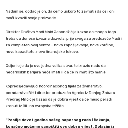
Nadam se, dodao je on, da ćemo uskoro to završiti i da će i oni
moći izvoziti svoje proizvode.
Direktor Društva Madi Maid Jabandžić je kazao da mnogo toga
treba da donese izvozna dozvola, prije svega za preduzeće Madi i
za kompletan ovaj sektor – nova zapošljavanja, nove količine,
nove kapacitete, nove finansijske tokove.
Ocijenio je da je ovo jedna velika stvar, te izrazio nadu da
necarinskih barijera neće imati ili da će ih imati što manje.
Kopredsjedavajući Koordinacionog tijela za živinarstvo,
peradarstvo BiH i direktor preduzeća Agreks iz Donjeg Žabara
Predrag Miličić je kazao da je dobra vijest da će meso peradi
krenuti iz BiH na evropska tržišta.
“Poslije devet godina našeg napornog rada i čekanja,
konačno možemo saopštiti ovu dobru vijest. Dolazim iz