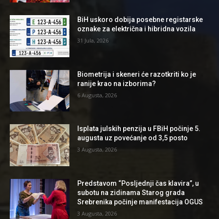
BiH uskoro dobija posebne registarske
oznake za električna i hibridna vozila
31 Jula, 2026
Biometrija i skeneri će razotkriti ko je
ranije krao na izborima?
6 Augusta, 2026
Isplata julskih penzija u FBiH počinje 5.
augusta uz povećanje od 3,5 posto
3 Augusta, 2026
Predstavom “Posljednji čas klavira”, u
subotu na zidinama Starog grada
Srebrenika počinje manifestacija OGUS
3 Augusta, 2026