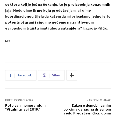
sektora koji je još na čekanju, to je proizvodnja konzumnih
jaja. Hoću uime firme koju predstavljam, a i uime
koordinacionog tijela da kažem da mi pripadamo jednoj vrlo
potentnoj grani i sigurno nećemo na zahtjevnom
evropskom tržištu imati ulogu autsajdera”
, kazao je Miličić.
MC
Facebook
Viber
PRETHODNI ČLANAK
NAREDNI ČLANAK
Potpisan memorandum
Zakon o demobilisanim
“Vitalni znaci 2019.”
borcima danas na dnevnom
redu Predstavničkog doma