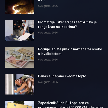
6 Augusta, 2026
Biometrija i skeneri će razotkriti ko je
ranije krao na izborima?
6 Augusta, 2026
Počinje isplata julskih naknada za osobe
s invaliditetom
6 Augusta, 2026
Danas sunačano i veoma toplo
6 Augusta, 2026
Zaposlenik Suda BiH optužen za
prisvajanje gotovo 200.000 KM oduzetog