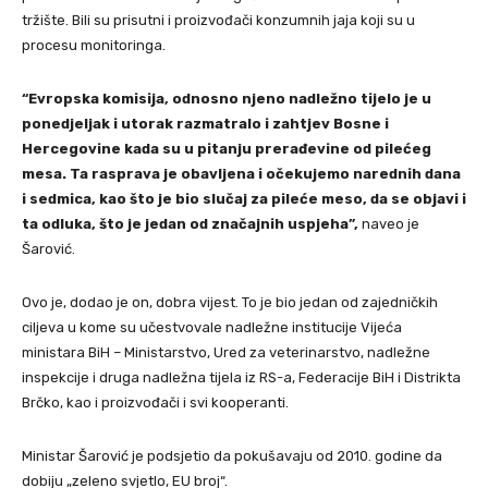
tržište. Bili su prisutni i proizvođači konzumnih jaja koji su u
procesu monitoringa.
“Evropska komisija, odnosno njeno nadležno tijelo je u
ponedjeljak i utorak razmatralo i zahtjev Bosne i
Hercegovine kada su u pitanju prerađevine od pilećeg
mesa. Ta rasprava je obavljena i očekujemo narednih dana
i sedmica, kao što je bio slučaj za pileće meso, da se objavi i
ta odluka, što je jedan od značajnih uspjeha”,
naveo je
Šarović.
Ovo je, dodao je on, dobra vijest. To je bio jedan od zajedničkih
ciljeva u kome su učestvovale nadležne institucije Vijeća
ministara BiH – Ministarstvo, Ured za veterinarstvo, nadležne
inspekcije i druga nadležna tijela iz RS-a, Federacije BiH i Distrikta
Brčko, kao i proizvođači i svi kooperanti.
Ministar Šarović je podsjetio da pokušavaju od 2010. godine da
dobiju „zeleno svjetlo, EU broj“.