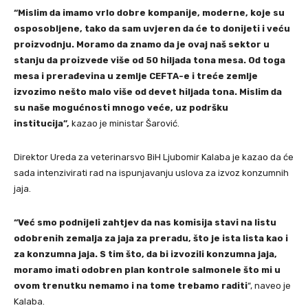
“Mislim da imamo vrlo dobre kompanije, moderne, koje su
osposobljene, tako da sam uvjeren da će to donijeti i veću
proizvodnju. Moramo da znamo da je ovaj naš sektor u
stanju da proizvede više od 50 hiljada tona mesa. Od toga
mesa i prerađevina u zemlje CEFTA-e i treće zemlje
izvozimo nešto malo više od devet hiljada tona. Mislim da
su naše mogućnosti mnogo veće, uz podršku
institucija”,
kazao je ministar Šarović.
Direktor Ureda za veterinarsvo BiH Ljubomir Kalaba je kazao da će
sada intenzivirati rad na ispunjavanju uslova za izvoz konzumnih
jaja.
“Već smo podnijeli zahtjev da nas komisija stavi na listu
odobrenih zemalja za jaja za preradu, što je ista lista kao i
za konzumna jaja. S tim što, da bi izvozili konzumna jaja,
moramo imati odobren plan kontrole salmonele što mi u
ovom trenutku nemamo i na tome trebamo raditi
“, naveo je
Kalaba.