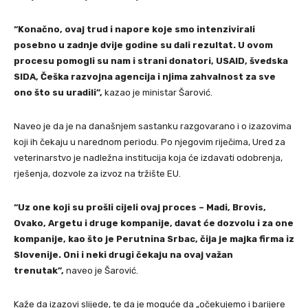
“Konačno, ovaj trud i napore koje smo intenzivirali
posebno u zadnje dvije godine su dali rezultat. U ovom
procesu pomogli su nam i strani donatori, USAID, švedska
SIDA, Češka razvojna agencija i njima zahvalnost za sve
ono što su uradili”,
kazao je ministar Šarović.
Naveo je da je na današnjem sastanku razgovarano i o izazovima
koji ih čekaju u narednom periodu. Po njegovim riječima, Ured za
veterinarstvo je nadležna institucija koja će izdavati odobrenja,
rješenja, dozvole za izvoz na tržište EU.
“Uz one koji su prošli cijeli ovaj proces – Madi, Brovis,
Ovako, Argetu i druge kompanije, davat će dozvolu i za one
kompanije, kao što je Perutnina Srbac, čija je majka firma iz
Slovenije. Oni i neki drugi čekaju na ovaj važan
trenutak”,
naveo je Šarović.
Kaže da izazovi slijede, te da je moguće da „očekujemo i barijere