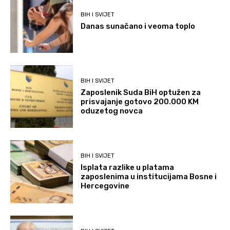
BIH I SVIJET
Danas sunačano i veoma toplo
BIH I SVIJET
Zaposlenik Suda BiH optužen za
prisvajanje gotovo 200.000 KM
oduzetog novca
BIH I SVIJET
Isplata razlike u platama
zaposlenima u institucijama Bosne i
Hercegovine