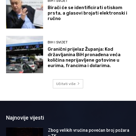
BIH I SVIJET
Birači će se identificirati otiskom
prsta, a glasovi brojati elektronski i
ručno
BIH I SVIJET
Granični prijelaz Županja: Kod
državljanina BiH pronađena veća
količina neprijavljene gotovine u
eurima, francima i dolarima.
Učitati više
Najnovije vijesti
Zbog velikih vrućina povećan broj požara
u TK