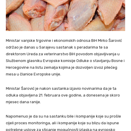
Ministar vanjske trgovine i ekonomskih odnosa BiH Mirko Šarović
održao je danas u Sarajevu sastanak s peradarima te sa
direktorom Ureda za veterinarstvo BiH povodom objavljivanja u
Službenom glasniku Evropske komisije Odluke o stavljanju Bosne i
Hercegovine na listu zemalja kojima je dozvoljen izvoz pilećeg
mesa u članice Evropske unije.
Ministar Šarović je nakon sastanka izjavio novinarima da je ta
odluka objavljena 21. februara ove godine, a donesena je skoro
mjesec dana ranije.
Napomenuo je da su na sastanku bile i kompanije koje su prošle
cijeli proces monitoringa, ali i kompanije koje su blizu da ispune
potrebne uslove za sticanje mogućnosti izlaska na evropsko