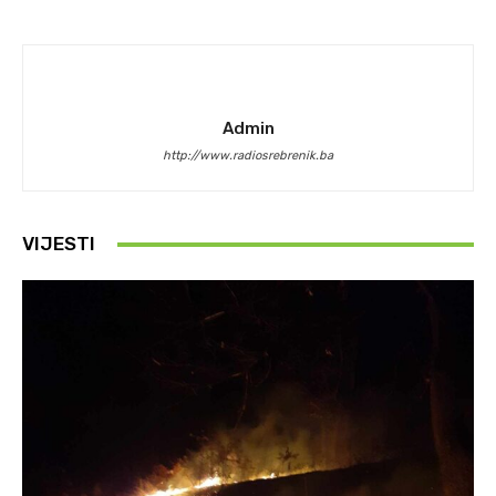
Admin
http://www.radiosrebrenik.ba
VIJESTI