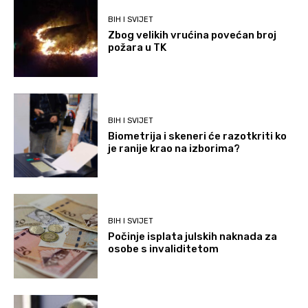
BIH I SVIJET
Zbog velikih vrućina povećan broj
požara u TK
BIH I SVIJET
Biometrija i skeneri će razotkriti ko
je ranije krao na izborima?
BIH I SVIJET
Počinje isplata julskih naknada za
osobe s invaliditetom