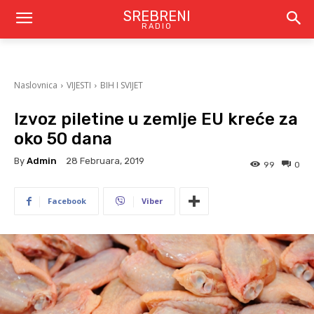
SREBRENI
RADIO
Naslovnica
VIJESTI
BIH I SVIJET
Izvoz piletine u zemlje EU kreće za
oko 50 dana
By
Admin
28 Februara, 2019
99
0
Facebook
Viber