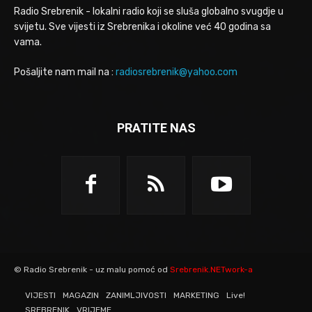
Radio Srebrenik - lokalni radio koji se sluša globalno svugdje u
svijetu. Sve vijesti iz Srebrenika i okoline već 40 godina sa
vama.
Pošaljite nam mail na :
radiosrebrenik@yahoo.com
PRATITE NAS
© Radio Srebrenik - uz malu pomoć od
Srebrenik.NETwork-a
VIJESTI
MAGAZIN
ZANIMLJIVOSTI
MARKETING
Live!
SREBRENIK
VRIJEME