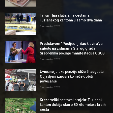
Tri smrtna slučaja na cestama
Tuzlanskog kantona u samo dva dana
1 Augusta, 2026
Predstavom “Posljednji čas klavira”, u
subotu na zidinama Starog grada
Srebrenika počinje manifestacija OGUS
3 Augusta, 2026
Uvećane julske penzije stižu 5. augusta:
Objavljeni iznosi i ko neće dobiti
povećanje
3 Augusta, 2026
Kreće veliki cestovni projekt: Tuzlanski
kanton dobija skoro 80 kilometara brzih
cesta