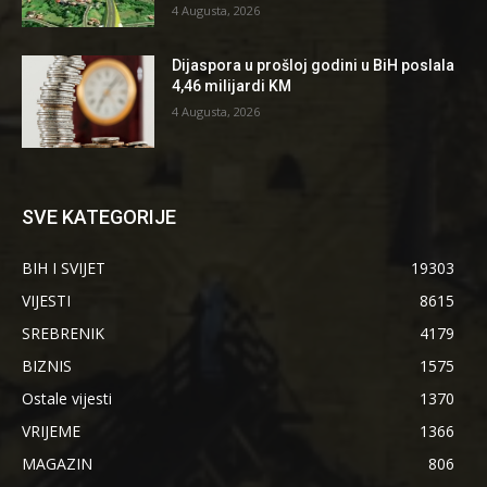
4 Augusta, 2026
Dijaspora u prošloj godini u BiH poslala
4,46 milijardi KM
4 Augusta, 2026
SVE KATEGORIJE
BIH I SVIJET
19303
VIJESTI
8615
SREBRENIK
4179
BIZNIS
1575
Ostale vijesti
1370
VRIJEME
1366
MAGAZIN
806