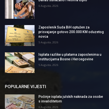
Danas sunačano i veoma toplo
6 Augusta, 2026
Zaposlenik Suda BiH optužen za
prisvajanje gotovo 200.000 KM oduzetog
novca
5 Augusta, 2026
Isplata razlike u platama zaposlenima u
institucijama Bosne i Hercegovine
5 Augusta, 2026
POPULARNE VIJESTI
Počinje isplata julskih naknada za osobe
s invaliditetom
6 Augusta, 2026