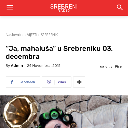
SREBRENI
RADIO
Naslovnica
VIJESTI
SREBRENIK
“Ja, mahaluša” u Srebreniku 03.
decembra
By
Admin
24 Novembra, 2015
253
0
Facebook
Viber