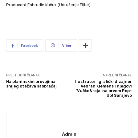
Producent Fahrudin Kučuk (Udruženje Filter).
Facebook
Viber
PRETHODNI ČLANAK
NAREDNI ČLANAK
Na planinskim prevojima
Ilustrator i grafički dizajner
snijeg otežava saobraćaj
Vedran Klemens i njegovi
‘Vučko&raja’ na prvom Pop-
Up! Sarajevo
Admin