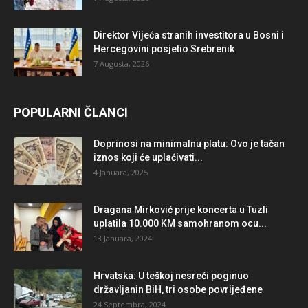
Direktor Vijeća stranih investitora u Bosni i
Hercegovini posjetio Srebrenik
7 Augusta, 2026
POPULARNI ČLANCI
Doprinosi na minimalnu platu: Ovo je tačan
iznos koji će uplaćivati...
4 Januara, 2025
Dragana Mirković prije koncerta u Tuzli
uplatila 10.000 KM samohranom ocu...
13 Januara, 2024
Hrvatska: U teškoj nesreći poginuo
državljanin BiH, tri osobe povrijeđene
24 Septembra, 2024