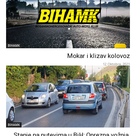
BIHAMK
Mokar i klizav kolovoz
12 Oktobra, 2021
BIHAMK
Stanje na putevima u BiH: Oprezna vožnja,