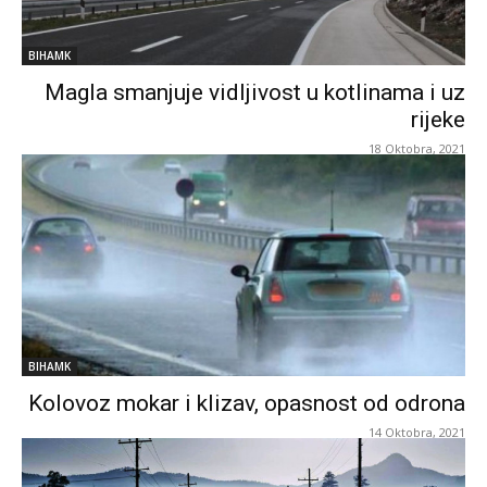
BIHAMK
Magla smanjuje vidljivost u kotlinama i uz
rijeke
18 Oktobra, 2021
BIHAMK
Kolovoz mokar i klizav, opasnost od odrona
14 Oktobra, 2021