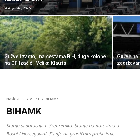
4 Augusta, 2026
Gužve i zastoji na cestama BiH, duge kolone
Gužve na
na GP Izačić i Velika Klauša
zadržavan
Naslovnica
VIJESTI
BIHAMK
BIHAMK
Stanje saobraćaja u Srebreniku. Stanje na putevima u
Bosni i Hercegovini. Stanje na graničnim prelazima.