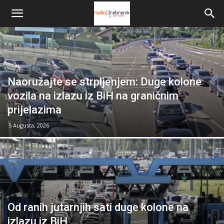
Naoružajte se strpljenjem: Duge kolone
vozila na izlazu iz BiH na graničnim
prijelazima
5 Augusta, 2026
Od ranih jutarnjih sati duge kolone na
izlazu iz BiH