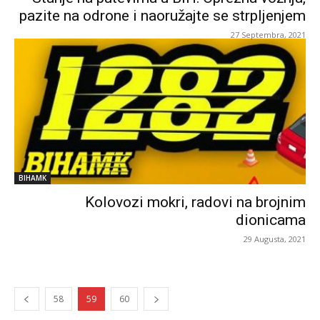
pazite na odrone i naoružajte se strpljenjem
27 Septembra, 2021
BIHAMK
Kolovozi mokri, radovi na brojnim
dionicama
29 Augusta, 2021
58
59
60